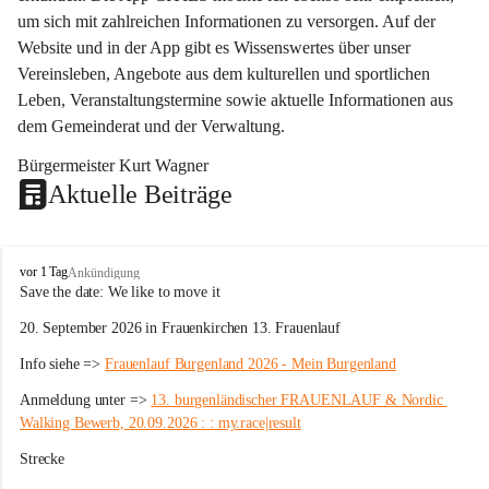
um sich mit zahlreichen Informationen zu versorgen. Auf der 
Website und in der App gibt es Wissenswertes über unser 
Vereinsleben, Angebote aus dem kulturellen und sportlichen 
Leben, Veranstaltungstermine sowie aktuelle Informationen aus 
dem Gemeinderat und der Verwaltung. 
Bürgermeister Kurt Wagner
Aktuelle Beiträge
W
vor 1 Tag
Ankündigung
ö
Save the date: 
We like to move it
r
20. September 2026 in Frauenkirchen 13. Frauenlauf
t
e
Info siehe => 
Frauenlauf Burgenland 2026 - Mein Burgenland
r
b
Anmeldung unter => 
13. burgenländischer FRAUENLAUF & Nordic 
e
Walking Bewerb, 20.09.2026 : : my.race|result
r
g
Strecke