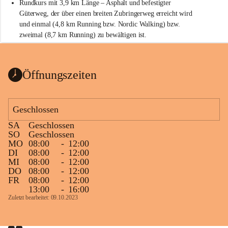
Rundkurs mit 3,9 km Länge – Asphalt und befestigter 
Güterweg, der über einen breiten Zubringerweg erreicht wird 
und einmal (4,8 km Running bzw. Nordic Walking) bzw. 
zweimal (8,7 km Running) zu bewältigen ist.
Start
Parkplatz auf der Rückseite der St. Martins Therme & Lodge
Öffnungszeiten
Ziel
Parkplatz auf der Rückseite der St. Martins Therme & Lodge 
Geschlossen
Zielgelände mit Verpflegungstruck
SA
Geschlossen
Ablauf
SO
Geschlossen
MO
08:00
-
12:00
Samstag, 19.9.
DI
08:00
-
12:00
MI
08:00
-
12:00
13 bis 15 Uhr Startnummernausgabe, im Seminarraum der St. 
DO
08:00
-
12:00
Martins Therme & Lodge Frauenkirchen (vom Parkplatz hinter 
FR
08:00
-
12:00
der Therme zugänglich)
13:00
-
16:00
Zuletzt bearbeitet: 09.10.2023
Sonntag, 20.9.
09:15 Uhr Warm-up