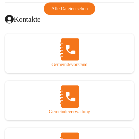
abgeschnitten, mit dem es wirtschaftlich eine Einheit bildete. 
Aus diesem Grund war die Bevölkerung dazu gezwungen, 
Alle Dateien sehen
Schmuggel zu betreiben. Es kam oft zu nächtlichen 
Kontakte
Überfällen und Schießereien. Erst mit dem Anschluss des 
Burgenlands an Österreich wurde es ruhiger und auch 
wirtschaftlich ging es bergauf. Dieser Aufschwung endete 
1926. Es folgten Arbeitslosigkeit, Preissteigerung und 
Unanbringlichkeit von Produkten. Daher wurde der 
Anschluss an das Deutsche Reich begrüßt. Als der Zweite 
Gemeindevorstand
Weltkrieg ausbrach, schwang die Stimmung um. Es starben 
26 Männer an der Front, weitere 16 werden vermisst.

Von 1971 bis 1991 gehörte Wörterberg zur Gemeinde 
Ollersdorf. Durch den Einsatz von mehreren Ortsansässigen 
wurde Wörterberg 1991 wieder eine eigenständige 
Gemeindeverwaltung
Gemeinde. 

Lage
Die Gemeinde liegt im Südburgenland im Nordwesten des 