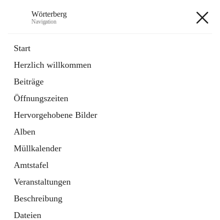
Wörterberg
Navigation
Wörterberg
Start
Herzlich willkommen
Gemeinde
Beiträge
5 Schnellzugriffe
Öffnungszeiten
Bürgerservice
9 Schnellzugriffe
Hervorgehobene Bilder
Alben
+9
Müllkalender
Amtstafel
Veranstaltungen
Beschreibung
Hauptadresse
Dateien