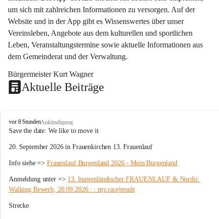
um sich mit zahlreichen Informationen zu versorgen. Auf der 
Website und in der App gibt es Wissenswertes über unser 
Vereinsleben, Angebote aus dem kulturellen und sportlichen 
Leben, Veranstaltungstermine sowie aktuelle Informationen aus 
dem Gemeinderat und der Verwaltung. 
Bürgermeister Kurt Wagner
Aktuelle Beiträge
W
vor 8 Stunden
Ankündigung
ö
Save the date: 
We like to move it
r
20. September 2026 in Frauenkirchen 13. Frauenlauf
t
e
Info siehe => 
Frauenlauf Burgenland 2026 - Mein Burgenland
r
b
Anmeldung unter => 
13. burgenländischer FRAUENLAUF & Nordic 
e
Walking Bewerb, 20.09.2026 : : my.race|result
r
g
Strecke