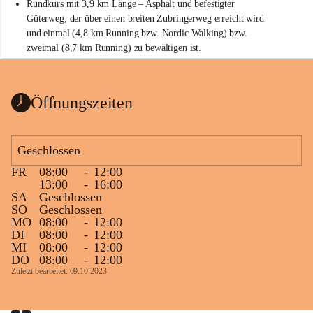
Rundkurs mit 3,9 km Länge – Asphalt und befestigter 
Güterweg, der über einen breiten Zubringerweg erreicht wird 
und einmal (4,8 km Running bzw. Nordic Walking) bzw. 
zweimal (8,7 km Running) zu bewältigen ist.
Start
Parkplatz auf der Rückseite der St. Martins Therme & Lodge
Öffnungszeiten
Ziel
Parkplatz auf der Rückseite der St. Martins Therme & Lodge 
Geschlossen
Zielgelände mit Verpflegungstruck
FR
08:00
-
12:00
Ablauf
13:00
-
16:00
SA
Geschlossen
Samstag, 19.9.
SO
Geschlossen
MO
08:00
-
12:00
13 bis 15 Uhr Startnummernausgabe, im Seminarraum der St. 
DI
08:00
-
12:00
Martins Therme & Lodge Frauenkirchen (vom Parkplatz hinter 
MI
08:00
-
12:00
der Therme zugänglich)
DO
08:00
-
12:00
Zuletzt bearbeitet: 09.10.2023
Sonntag, 20.9.
09:15 Uhr Warm-up