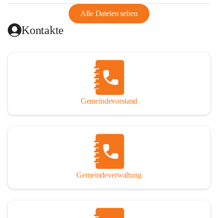
abgeschnitten, mit dem es wirtschaftlich eine Einheit bildete. 
Aus diesem Grund war die Bevölkerung dazu gezwungen, 
Alle Dateien sehen
Schmuggel zu betreiben. Es kam oft zu nächtlichen 
Kontakte
Überfällen und Schießereien. Erst mit dem Anschluss des 
Burgenlands an Österreich wurde es ruhiger und auch 
wirtschaftlich ging es bergauf. Dieser Aufschwung endete 
1926. Es folgten Arbeitslosigkeit, Preissteigerung und 
Unanbringlichkeit von Produkten. Daher wurde der 
Anschluss an das Deutsche Reich begrüßt. Als der Zweite 
Gemeindevorstand
Weltkrieg ausbrach, schwang die Stimmung um. Es starben 
26 Männer an der Front, weitere 16 werden vermisst.

Von 1971 bis 1991 gehörte Wörterberg zur Gemeinde 
Ollersdorf. Durch den Einsatz von mehreren Ortsansässigen 
wurde Wörterberg 1991 wieder eine eigenständige 
Gemeindeverwaltung
Gemeinde. 

Lage
Die Gemeinde liegt im Südburgenland im Nordwesten des 