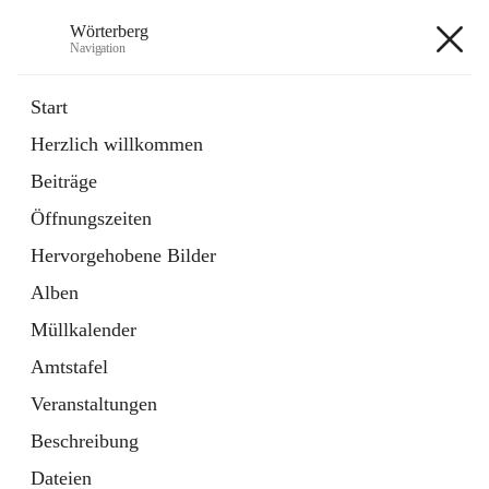
Wörterberg
Navigation
Wörterberg
Start
Herzlich willkommen
Gemeinde
Beiträge
5 Schnellzugriffe
Öffnungszeiten
Bürgerservice
9 Schnellzugriffe
Hervorgehobene Bilder
Alben
+9
Müllkalender
Amtstafel
Veranstaltungen
Beschreibung
Hauptadresse
Dateien