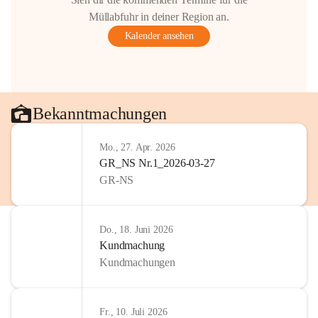
Gestaltung: Prof. Thomas Res
Müllabfuhr in deiner Region an.
📌H
inweis zum Urheberrech
Kalender ansehen
eingescannten Berichte, Chr
kulturellen Erbes der Geme
Urheberrecht bzw. den Rech
Wörterberg oder der jeweili
Eine Vervielfältigung, Weit
Bekanntmachungen
mit ausdrücklicher Zustimm
jeweiligen Urheberinnen und
Mo., 27. Apr. 2026
privaten Gebrauch hinaus b
GR_NS Nr.1_2026-03-27
🔏 
Zum Schutz unseres Geme
GR-NS
und Bürgern für die Bereits
Erinnerungen, die dazu beit
lebendig zu halten.
Do., 18. Juni 2026
Kundmachung
Kundmachungen
Fr., 10. Juli 2026