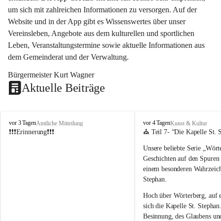
um sich mit zahlreichen Informationen zu versorgen. Auf der 
Website und in der App gibt es Wissenswertes über unser 
Vereinsleben, Angebote aus dem kulturellen und sportlichen 
Leben, Veranstaltungstermine sowie aktuelle Informationen aus 
dem Gemeinderat und der Verwaltung. 
Bürgermeister Kurt Wagner
Aktuelle Beiträge
W
W
vor 3 Tagen
vor 4 Tagen
Amtliche Mitteilung
Kunst & Kultur
ö
ö
❗❗❗Erinnerung❗❗❗
⛪ Teil 7- “
Die Kapelle St. 
r
r
Unsere beliebte Serie 
„Wörte
t
t
e
e
Geschichten auf den Spuren
r
r
einem besonderen Wahrzeich
b
b
Stephan
.
e
e
r
r
Hoch über Wörterberg, auf 
g
g
sich die Kapelle St. Stephan.
Besinnung, des Glaubens un