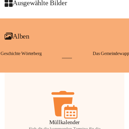
Wallfahrten und stillen Gebe
Ausgewählte Bilder
🌄 Von hier oben eröffnet si
und die sanfte Hügellandscha
+2
damit nicht nur ein religiöse
Ausflugsziel und ein bedeut
Alben
🙏 Viele persönliche Erinne
verbunden – sei es bei eine
einem stimmungsvollen Sonne
Geschichte Wörterberg
Das Gemeindewapp
bis heute ein wichtiger Teil 
+1
Gemeinde.
💬 
Erinnern Sie sich an bes
Stephan?
 Vielleicht an eine
wunderschönen Ausblick? Tei
in den Kommentaren.
📸 
Haben Sie historische Fo
Stephan?
 Wir freuen uns, we
gemeinsam die Geschichte v
📖 Quellen: „Kapelle St. St
Müllkalender
Komitee zur Erhaltung der Ka
Sieh dir die kommenden Termine für die