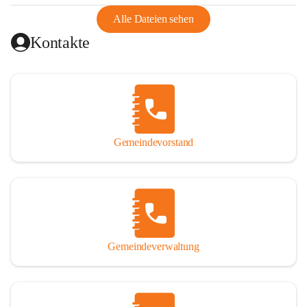
abgeschnitten, mit dem es wirtschaftlich eine Einheit bildete. 
Aus diesem Grund war die Bevölkerung dazu gezwungen, 
Alle Dateien sehen
Schmuggel zu betreiben. Es kam oft zu nächtlichen 
Kontakte
Überfällen und Schießereien. Erst mit dem Anschluss des 
Burgenlands an Österreich wurde es ruhiger und auch 
wirtschaftlich ging es bergauf. Dieser Aufschwung endete 
1926. Es folgten Arbeitslosigkeit, Preissteigerung und 
Unanbringlichkeit von Produkten. Daher wurde der 
Anschluss an das Deutsche Reich begrüßt. Als der Zweite 
Gemeindevorstand
Weltkrieg ausbrach, schwang die Stimmung um. Es starben 
26 Männer an der Front, weitere 16 werden vermisst.

Von 1971 bis 1991 gehörte Wörterberg zur Gemeinde 
Ollersdorf. Durch den Einsatz von mehreren Ortsansässigen 
wurde Wörterberg 1991 wieder eine eigenständige 
Gemeindeverwaltung
Gemeinde. 

Lage
Die Gemeinde liegt im Südburgenland im Nordwesten des 