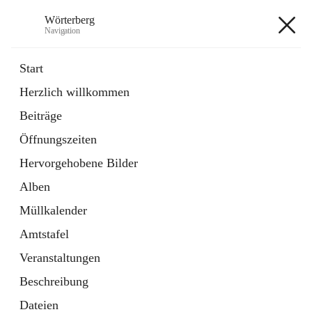
Wörterberg
Navigation
Wörterberg
Start
Herzlich willkommen
Gemeinde
Beiträge
5 Schnellzugriffe
Öffnungszeiten
Bürgerservice
9 Schnellzugriffe
Hervorgehobene Bilder
Alben
+9
Müllkalender
Amtstafel
Veranstaltungen
Beschreibung
Hauptadresse
Dateien