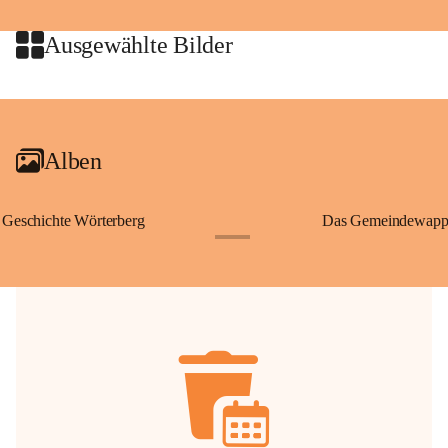
jeweiligen Urheberinnen und Urheber gestattet. Eine Nutzung über den 
privaten Gebrauch hinaus bedarf der vorherigen Zustimmung.
Ausgewählte Bilder
🔏 
Zum Schutz unseres Gemeindearchivs danken wir allen Bürgerinnen 
und Bürgern für die Bereitstellung von Bildern, Dokumenten und 
+2
Erinnerungen, die dazu beitragen, die Geschichte unserer Heimat 
lebendig zu halten.
Alben
Geschichte Wörterberg
Das Gemeindewapp
+1