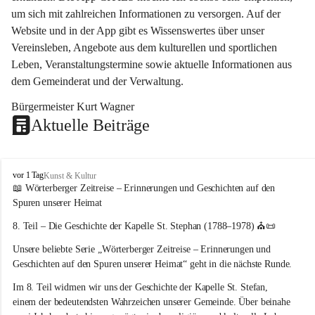
um sich mit zahlreichen Informationen zu versorgen. Auf der 
Website und in der App gibt es Wissenswertes über unser 
Vereinsleben, Angebote aus dem kulturellen und sportlichen 
Leben, Veranstaltungstermine sowie aktuelle Informationen aus 
dem Gemeinderat und der Verwaltung. 
Bürgermeister Kurt Wagner
Aktuelle Beiträge
W
vor 1 Tag
Kunst & Kultur
ö
📖 Wörterberger Zeitreise – Erinnerungen und Geschichten auf den 
r
Spuren unserer Heimat
t
e
8. Teil – Die Geschichte der Kapelle St. Stephan (1788–1978)
 ⛪📜
r
Unsere beliebte Serie 
„Wörterberger Zeitreise – Erinnerungen und 
b
e
Geschichten auf den Spuren unserer Heimat“
 geht in die nächste Runde.
r
Im 
8. Teil
 widmen wir uns der Geschichte der 
Kapelle St. Stefan
, 
g
einem der bedeutendsten Wahrzeichen unserer Gemeinde. Über beinahe 