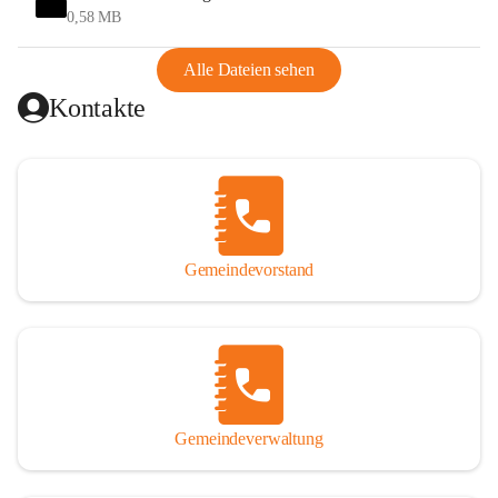
und Ungarn war. Dadurch war Wörterberg von Wörth 
0,58 MB
abgeschnitten, mit dem es wirtschaftlich eine Einheit bildete. 
Aus diesem Grund war die Bevölkerung dazu gezwungen, 
Alle Dateien sehen
Schmuggel zu betreiben. Es kam oft zu nächtlichen 
Kontakte
Überfällen und Schießereien. Erst mit dem Anschluss des 
Burgenlands an Österreich wurde es ruhiger und auch 
wirtschaftlich ging es bergauf. Dieser Aufschwung endete 
1926. Es folgten Arbeitslosigkeit, Preissteigerung und 
Unanbringlichkeit von Produkten. Daher wurde der 
Anschluss an das Deutsche Reich begrüßt. Als der Zweite 
Gemeindevorstand
Weltkrieg ausbrach, schwang die Stimmung um. Es starben 
26 Männer an der Front, weitere 16 werden vermisst.

Von 1971 bis 1991 gehörte Wörterberg zur Gemeinde 
Ollersdorf. Durch den Einsatz von mehreren Ortsansässigen 
wurde Wörterberg 1991 wieder eine eigenständige 
Gemeindeverwaltung
Gemeinde. 

Lage