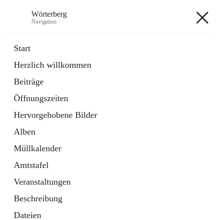
Wörterberg
Navigation
Wörterberg
Start
Herzlich willkommen
Gemeinde
Beiträge
5 Schnellzugriffe
Öffnungszeiten
Bürgerservice
9 Schnellzugriffe
Hervorgehobene Bilder
Alben
+9
Müllkalender
Amtstafel
Veranstaltungen
Beschreibung
Hauptadresse
Dateien