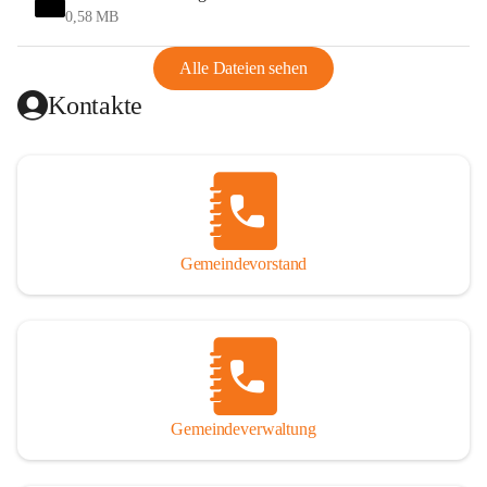
und Ungarn war. Dadurch war Wörterberg von Wörth 
0,58 MB
abgeschnitten, mit dem es wirtschaftlich eine Einheit bildete. 
Aus diesem Grund war die Bevölkerung dazu gezwungen, 
Alle Dateien sehen
Schmuggel zu betreiben. Es kam oft zu nächtlichen 
Kontakte
Überfällen und Schießereien. Erst mit dem Anschluss des 
Burgenlands an Österreich wurde es ruhiger und auch 
wirtschaftlich ging es bergauf. Dieser Aufschwung endete 
1926. Es folgten Arbeitslosigkeit, Preissteigerung und 
Unanbringlichkeit von Produkten. Daher wurde der 
Anschluss an das Deutsche Reich begrüßt. Als der Zweite 
Gemeindevorstand
Weltkrieg ausbrach, schwang die Stimmung um. Es starben 
26 Männer an der Front, weitere 16 werden vermisst.

Von 1971 bis 1991 gehörte Wörterberg zur Gemeinde 
Ollersdorf. Durch den Einsatz von mehreren Ortsansässigen 
wurde Wörterberg 1991 wieder eine eigenständige 
Gemeindeverwaltung
Gemeinde. 

Lage