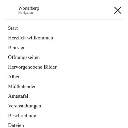
Wörterberg
Navigation
Wörterberg
Start
Herzlich willkommen
Gemeinde
Beiträge
5 Schnellzugriffe
Öffnungszeiten
Bürgerservice
9 Schnellzugriffe
Hervorgehobene Bilder
Alben
+9
Müllkalender
Amtstafel
Veranstaltungen
Beschreibung
Hauptadresse
Dateien