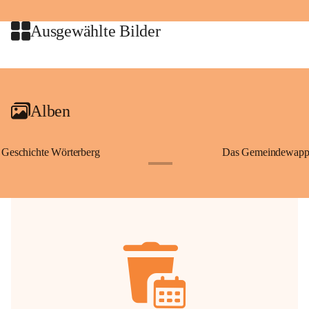
jeweiligen Urheberinnen und Urheber gestattet. Eine Nutzung über den 
privaten Gebrauch hinaus bedarf der vorherigen Zustimmung.
Ausgewählte Bilder
🔏 
Zum Schutz unseres Gemeindearchivs danken wir allen Bürgerinnen 
und Bürgern für die Bereitstellung von Bildern, Dokumenten und 
+2
Erinnerungen, die dazu beitragen, die Geschichte unserer Heimat 
lebendig zu halten.
Alben
Geschichte Wörterberg
Das Gemeindewapp
+1