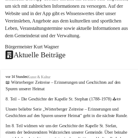
um sich mit zahlreichen Informationen zu versorgen. Auf der 
Website und in der App gibt es Wissenswertes über unser 
Vereinsleben, Angebote aus dem kulturellen und sportlichen 
Leben, Veranstaltungstermine sowie aktuelle Informationen aus 
dem Gemeinderat und der Verwaltung. 
Bürgermeister Kurt Wagner
Aktuelle Beiträge
W
vor 14 Stunden
Kunst & Kultur
ö
📖 Wörterberger Zeitreise – Erinnerungen und Geschichten auf den 
r
Spuren unserer Heimat
t
e
8. Teil – Die Geschichte der Kapelle St. Stephan (1788–1978)
 ⛪📜
r
Unsere beliebte Serie 
„Wörterberger Zeitreise – Erinnerungen und 
b
e
Geschichten auf den Spuren unserer Heimat“
 geht in die nächste Runde.
r
Im 
8. Teil
 widmen wir uns der Geschichte der 
Kapelle St. Stefan
, 
g
einem der bedeutendsten Wahrzeichen unserer Gemeinde. Über beinahe 