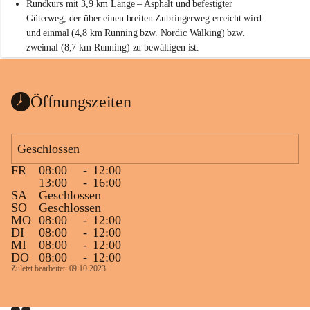
Rundkurs mit 3,9 km Länge – Asphalt und befestigter 
Güterweg, der über einen breiten Zubringerweg erreicht wird 
und einmal (4,8 km Running bzw. Nordic Walking) bzw. 
zweimal (8,7 km Running) zu bewältigen ist.
Start
Parkplatz auf der Rückseite der St. Martins Therme & Lodge
Öffnungszeiten
Ziel
Parkplatz auf der Rückseite der St. Martins Therme & Lodge 
Geschlossen
Zielgelände mit Verpflegungstruck
FR
08:00
-
12:00
Ablauf
13:00
-
16:00
SA
Geschlossen
Samstag, 19.9.
SO
Geschlossen
MO
08:00
-
12:00
13 bis 15 Uhr Startnummernausgabe, im Seminarraum der St. 
DI
08:00
-
12:00
Martins Therme & Lodge Frauenkirchen (vom Parkplatz hinter 
MI
08:00
-
12:00
der Therme zugänglich)
DO
08:00
-
12:00
Zuletzt bearbeitet: 09.10.2023
Sonntag, 20.9.
09:15 Uhr Warm-up