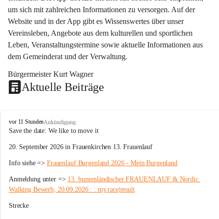
um sich mit zahlreichen Informationen zu versorgen. Auf der 
Website und in der App gibt es Wissenswertes über unser 
Vereinsleben, Angebote aus dem kulturellen und sportlichen 
Leben, Veranstaltungstermine sowie aktuelle Informationen aus 
dem Gemeinderat und der Verwaltung. 
Bürgermeister Kurt Wagner
Aktuelle Beiträge
W
vor 11 Stunden
Ankündigung
ö
Save the date: 
We like to move it
r
20. September 2026 in Frauenkirchen 13. Frauenlauf
t
e
Info siehe => 
Frauenlauf Burgenland 2026 - Mein Burgenland
r
b
Anmeldung unter => 
13. burgenländischer FRAUENLAUF & Nordic 
e
Walking Bewerb, 20.09.2026 : : my.race|result
r
g
Strecke