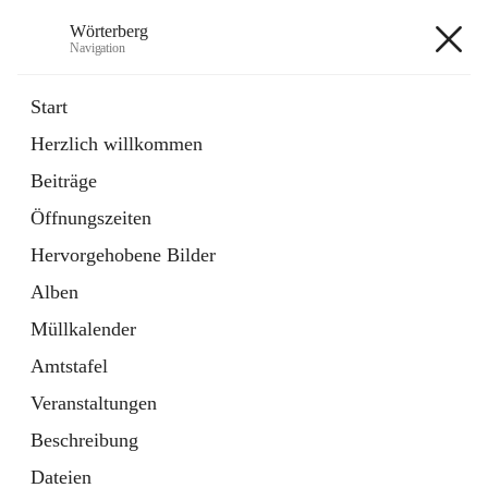
Wörterberg
Navigation
Wörterberg
Start
Herzlich willkommen
Gemeinde
Beiträge
5 Schnellzugriffe
Öffnungszeiten
Bürgerservice
9 Schnellzugriffe
Hervorgehobene Bilder
Alben
+9
Müllkalender
Amtstafel
Veranstaltungen
Beschreibung
Hauptadresse
Dateien