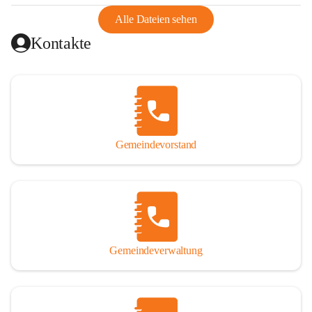
abgeschnitten, mit dem es wirtschaftlich eine Einheit bildete. 
Aus diesem Grund war die Bevölkerung dazu gezwungen, 
Alle Dateien sehen
Schmuggel zu betreiben. Es kam oft zu nächtlichen 
Kontakte
Überfällen und Schießereien. Erst mit dem Anschluss des 
Burgenlands an Österreich wurde es ruhiger und auch 
wirtschaftlich ging es bergauf. Dieser Aufschwung endete 
1926. Es folgten Arbeitslosigkeit, Preissteigerung und 
Unanbringlichkeit von Produkten. Daher wurde der 
Anschluss an das Deutsche Reich begrüßt. Als der Zweite 
Gemeindevorstand
Weltkrieg ausbrach, schwang die Stimmung um. Es starben 
26 Männer an der Front, weitere 16 werden vermisst.

Von 1971 bis 1991 gehörte Wörterberg zur Gemeinde 
Ollersdorf. Durch den Einsatz von mehreren Ortsansässigen 
wurde Wörterberg 1991 wieder eine eigenständige 
Gemeindeverwaltung
Gemeinde. 

Lage
Die Gemeinde liegt im Südburgenland im Nordwesten des 