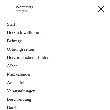
Wörterberg
Navigation
Wörterberg
Start
Herzlich willkommen
Gemeinde
Beiträge
5 Schnellzugriffe
Öffnungszeiten
Bürgerservice
9 Schnellzugriffe
Hervorgehobene Bilder
Alben
+9
Müllkalender
Amtstafel
Veranstaltungen
Beschreibung
Hauptadresse
Dateien