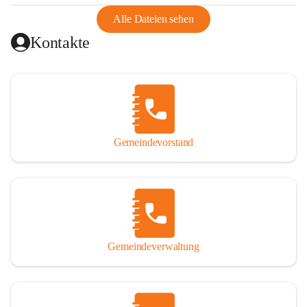
abgeschnitten, mit dem es wirtschaftlich eine Einheit bildete. 
Aus diesem Grund war die Bevölkerung dazu gezwungen, 
Alle Dateien sehen
Schmuggel zu betreiben. Es kam oft zu nächtlichen 
Kontakte
Überfällen und Schießereien. Erst mit dem Anschluss des 
Burgenlands an Österreich wurde es ruhiger und auch 
wirtschaftlich ging es bergauf. Dieser Aufschwung endete 
1926. Es folgten Arbeitslosigkeit, Preissteigerung und 
Unanbringlichkeit von Produkten. Daher wurde der 
Anschluss an das Deutsche Reich begrüßt. Als der Zweite 
Gemeindevorstand
Weltkrieg ausbrach, schwang die Stimmung um. Es starben 
26 Männer an der Front, weitere 16 werden vermisst.

Von 1971 bis 1991 gehörte Wörterberg zur Gemeinde 
Ollersdorf. Durch den Einsatz von mehreren Ortsansässigen 
wurde Wörterberg 1991 wieder eine eigenständige 
Gemeindeverwaltung
Gemeinde. 

Lage
Die Gemeinde liegt im Südburgenland im Nordwesten des 