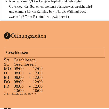
Rundkurs mit 3,9 km Länge – Asphalt und befestigter 
Güterweg, der über einen breiten Zubringerweg erreicht wird 
und einmal (4,8 km Running bzw. Nordic Walking) bzw. 
zweimal (8,7 km Running) zu bewältigen ist.
Start
Parkplatz auf der Rückseite der St. Martins Therme & Lodge
Öffnungszeiten
Ziel
Parkplatz auf der Rückseite der St. Martins Therme & Lodge 
Geschlossen
Zielgelände mit Verpflegungstruck
SA
Geschlossen
Ablauf
SO
Geschlossen
MO
08:00
-
12:00
Samstag, 19.9.
DI
08:00
-
12:00
MI
08:00
-
12:00
13 bis 15 Uhr Startnummernausgabe, im Seminarraum der St. 
DO
08:00
-
12:00
Martins Therme & Lodge Frauenkirchen (vom Parkplatz hinter 
FR
08:00
-
12:00
der Therme zugänglich)
13:00
-
16:00
Zuletzt bearbeitet: 09.10.2023
Sonntag, 20.9.
09:15 Uhr Warm-up