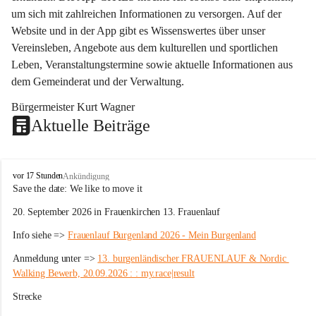
um sich mit zahlreichen Informationen zu versorgen. Auf der 
Website und in der App gibt es Wissenswertes über unser 
Vereinsleben, Angebote aus dem kulturellen und sportlichen 
Leben, Veranstaltungstermine sowie aktuelle Informationen aus 
dem Gemeinderat und der Verwaltung. 
Bürgermeister Kurt Wagner
Aktuelle Beiträge
W
vor 17 Stunden
Ankündigung
ö
Save the date: 
We like to move it
r
20. September 2026 in Frauenkirchen 13. Frauenlauf
t
e
Info siehe => 
Frauenlauf Burgenland 2026 - Mein Burgenland
r
b
Anmeldung unter => 
13. burgenländischer FRAUENLAUF & Nordic 
e
Walking Bewerb, 20.09.2026 : : my.race|result
r
g
Strecke