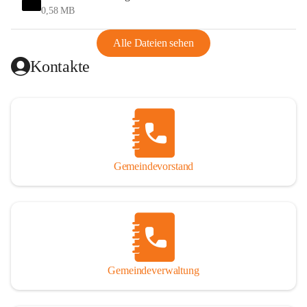
und Ungarn war. Dadurch war Wörterberg von Wörth 
0,58 MB
abgeschnitten, mit dem es wirtschaftlich eine Einheit bildete. 
Aus diesem Grund war die Bevölkerung dazu gezwungen, 
Alle Dateien sehen
Schmuggel zu betreiben. Es kam oft zu nächtlichen 
Kontakte
Überfällen und Schießereien. Erst mit dem Anschluss des 
Burgenlands an Österreich wurde es ruhiger und auch 
wirtschaftlich ging es bergauf. Dieser Aufschwung endete 
1926. Es folgten Arbeitslosigkeit, Preissteigerung und 
Unanbringlichkeit von Produkten. Daher wurde der 
Anschluss an das Deutsche Reich begrüßt. Als der Zweite 
Gemeindevorstand
Weltkrieg ausbrach, schwang die Stimmung um. Es starben 
26 Männer an der Front, weitere 16 werden vermisst.

Von 1971 bis 1991 gehörte Wörterberg zur Gemeinde 
Ollersdorf. Durch den Einsatz von mehreren Ortsansässigen 
wurde Wörterberg 1991 wieder eine eigenständige 
Gemeindeverwaltung
Gemeinde. 

Lage