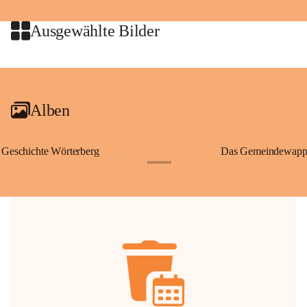
jeweiligen Urheberinnen und Urheber gestattet. Eine Nutzung über den 
privaten Gebrauch hinaus bedarf der vorherigen Zustimmung.
Ausgewählte Bilder
🔏 
Zum Schutz unseres Gemeindearchivs danken wir allen Bürgerinnen 
und Bürgern für die Bereitstellung von Bildern, Dokumenten und 
+2
Erinnerungen, die dazu beitragen, die Geschichte unserer Heimat 
lebendig zu halten.
Alben
Geschichte Wörterberg
Das Gemeindewapp
+1