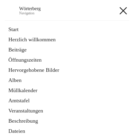
Wörterberg
Navigation
Wörterberg
Start
Herzlich willkommen
Gemeinde
Beiträge
5 Schnellzugriffe
Öffnungszeiten
Bürgerservice
9 Schnellzugriffe
Hervorgehobene Bilder
Alben
+9
Müllkalender
Amtstafel
Veranstaltungen
Beschreibung
Hauptadresse
Dateien