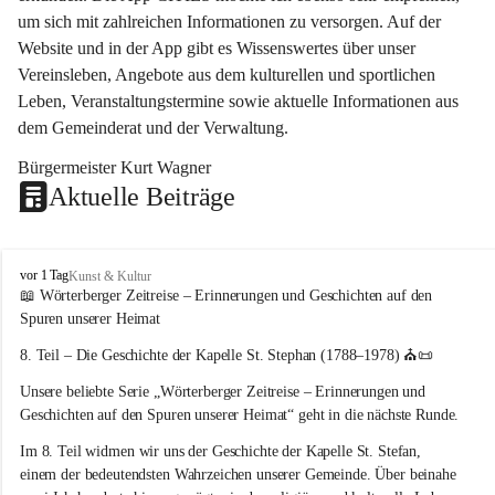
um sich mit zahlreichen Informationen zu versorgen. Auf der 
Website und in der App gibt es Wissenswertes über unser 
Vereinsleben, Angebote aus dem kulturellen und sportlichen 
Leben, Veranstaltungstermine sowie aktuelle Informationen aus 
dem Gemeinderat und der Verwaltung. 
Bürgermeister Kurt Wagner
Aktuelle Beiträge
W
vor 1 Tag
Kunst & Kultur
ö
📖 Wörterberger Zeitreise – Erinnerungen und Geschichten auf den 
r
Spuren unserer Heimat
t
e
8. Teil – Die Geschichte der Kapelle St. Stephan (1788–1978)
 ⛪📜
r
Unsere beliebte Serie 
„Wörterberger Zeitreise – Erinnerungen und 
b
e
Geschichten auf den Spuren unserer Heimat“
 geht in die nächste Runde.
r
Im 
8. Teil
 widmen wir uns der Geschichte der 
Kapelle St. Stefan
, 
g
einem der bedeutendsten Wahrzeichen unserer Gemeinde. Über beinahe 