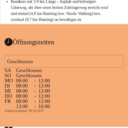
Rundkurs mit 3,9 km Länge – Asphalt und befestigter 
Güterweg, der über einen breiten Zubringerweg erreicht wird 
und einmal (4,8 km Running bzw. Nordic Walking) bzw. 
zweimal (8,7 km Running) zu bewältigen ist.
Start
Parkplatz auf der Rückseite der St. Martins Therme & Lodge
Öffnungszeiten
Ziel
Parkplatz auf der Rückseite der St. Martins Therme & Lodge 
Geschlossen
Zielgelände mit Verpflegungstruck
SA
Geschlossen
Ablauf
SO
Geschlossen
MO
08:00
-
12:00
Samstag, 19.9.
DI
08:00
-
12:00
MI
08:00
-
12:00
13 bis 15 Uhr Startnummernausgabe, im Seminarraum der St. 
DO
08:00
-
12:00
Martins Therme & Lodge Frauenkirchen (vom Parkplatz hinter 
FR
08:00
-
12:00
der Therme zugänglich)
13:00
-
16:00
Zuletzt bearbeitet: 09.10.2023
Sonntag, 20.9.
09:15 Uhr Warm-up