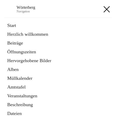
Wörterberg
Navigation
Wörterberg
Start
Herzlich willkommen
Gemeinde
Beiträge
5 Schnellzugriffe
Öffnungszeiten
Bürgerservice
9 Schnellzugriffe
Hervorgehobene Bilder
Alben
+9
Müllkalender
Amtstafel
Veranstaltungen
Beschreibung
Hauptadresse
Dateien