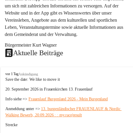
um sich mit zahlreichen Informationen zu versorgen. Auf der 
Website und in der App gibt es Wissenswertes über unser 
Vereinsleben, Angebote aus dem kulturellen und sportlichen 
Leben, Veranstaltungstermine sowie aktuelle Informationen aus 
dem Gemeinderat und der Verwaltung. 
Bürgermeister Kurt Wagner
Aktuelle Beiträge
W
vor 1 Tag
Ankündigung
ö
Save the date: 
We like to move it
r
20. September 2026 in Frauenkirchen 13. Frauenlauf
t
e
Info siehe => 
Frauenlauf Burgenland 2026 - Mein Burgenland
r
b
Anmeldung unter => 
13. burgenländischer FRAUENLAUF & Nordic 
e
Walking Bewerb, 20.09.2026 : : my.race|result
r
g
Strecke