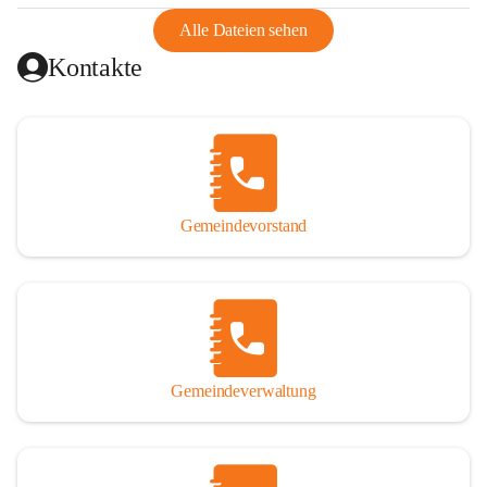
abgeschnitten, mit dem es wirtschaftlich eine Einheit bildete. 
Aus diesem Grund war die Bevölkerung dazu gezwungen, 
Alle Dateien sehen
Schmuggel zu betreiben. Es kam oft zu nächtlichen 
Kontakte
Überfällen und Schießereien. Erst mit dem Anschluss des 
Burgenlands an Österreich wurde es ruhiger und auch 
wirtschaftlich ging es bergauf. Dieser Aufschwung endete 
1926. Es folgten Arbeitslosigkeit, Preissteigerung und 
Unanbringlichkeit von Produkten. Daher wurde der 
Anschluss an das Deutsche Reich begrüßt. Als der Zweite 
Gemeindevorstand
Weltkrieg ausbrach, schwang die Stimmung um. Es starben 
26 Männer an der Front, weitere 16 werden vermisst.

Von 1971 bis 1991 gehörte Wörterberg zur Gemeinde 
Ollersdorf. Durch den Einsatz von mehreren Ortsansässigen 
wurde Wörterberg 1991 wieder eine eigenständige 
Gemeindeverwaltung
Gemeinde. 

Lage
Die Gemeinde liegt im Südburgenland im Nordwesten des 