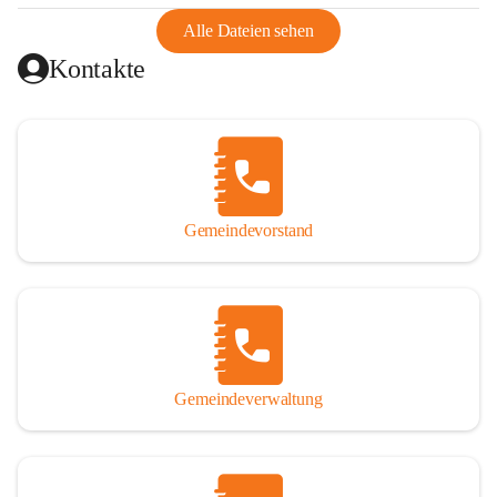
abgeschnitten, mit dem es wirtschaftlich eine Einheit bildete. 
Aus diesem Grund war die Bevölkerung dazu gezwungen, 
Alle Dateien sehen
Schmuggel zu betreiben. Es kam oft zu nächtlichen 
Kontakte
Überfällen und Schießereien. Erst mit dem Anschluss des 
Burgenlands an Österreich wurde es ruhiger und auch 
wirtschaftlich ging es bergauf. Dieser Aufschwung endete 
1926. Es folgten Arbeitslosigkeit, Preissteigerung und 
Unanbringlichkeit von Produkten. Daher wurde der 
Anschluss an das Deutsche Reich begrüßt. Als der Zweite 
Gemeindevorstand
Weltkrieg ausbrach, schwang die Stimmung um. Es starben 
26 Männer an der Front, weitere 16 werden vermisst.

Von 1971 bis 1991 gehörte Wörterberg zur Gemeinde 
Ollersdorf. Durch den Einsatz von mehreren Ortsansässigen 
wurde Wörterberg 1991 wieder eine eigenständige 
Gemeindeverwaltung
Gemeinde. 

Lage
Die Gemeinde liegt im Südburgenland im Nordwesten des 