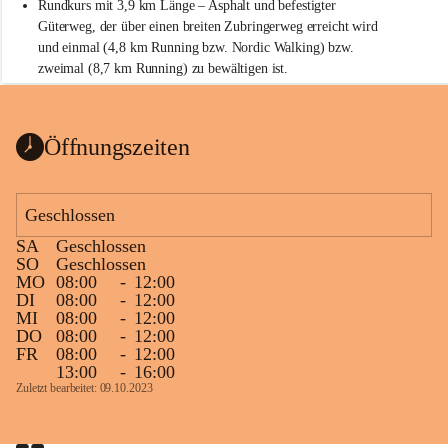
Rundkurs mit 3,9 km Länge – Asphalt und befestigter 
Güterweg, der über einen breiten Zubringerweg erreicht wird 
und einmal (4,8 km Running bzw. Nordic Walking) bzw. 
zweimal (8,7 km Running) zu bewältigen ist.
Start
Parkplatz auf der Rückseite der St. Martins Therme & Lodge
Öffnungszeiten
Ziel
Parkplatz auf der Rückseite der St. Martins Therme & Lodge 
Geschlossen
Zielgelände mit Verpflegungstruck
SA
Geschlossen
Ablauf
SO
Geschlossen
MO
08:00
-
12:00
Samstag, 19.9.
DI
08:00
-
12:00
MI
08:00
-
12:00
13 bis 15 Uhr Startnummernausgabe, im Seminarraum der St. 
DO
08:00
-
12:00
Martins Therme & Lodge Frauenkirchen (vom Parkplatz hinter 
FR
08:00
-
12:00
der Therme zugänglich)
13:00
-
16:00
Zuletzt bearbeitet: 09.10.2023
Sonntag, 20.9.
09:15 Uhr Warm-up