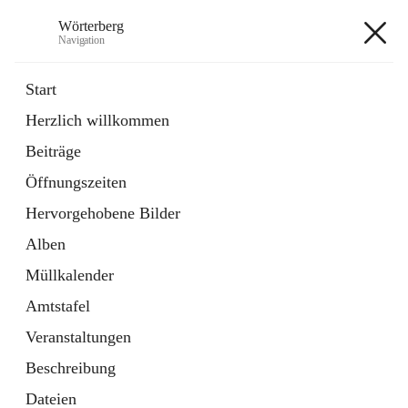
Wörterberg
Navigation
Wörterberg
Start
Herzlich willkommen
Gemeinde
Beiträge
5 Schnellzugriffe
Öffnungszeiten
Bürgerservice
9 Schnellzugriffe
Hervorgehobene Bilder
Alben
+9
Müllkalender
Amtstafel
Veranstaltungen
Beschreibung
Hauptadresse
Dateien