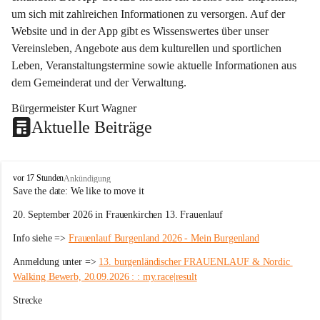
um sich mit zahlreichen Informationen zu versorgen. Auf der 
Website und in der App gibt es Wissenswertes über unser 
Vereinsleben, Angebote aus dem kulturellen und sportlichen 
Leben, Veranstaltungstermine sowie aktuelle Informationen aus 
dem Gemeinderat und der Verwaltung. 
Bürgermeister Kurt Wagner
Aktuelle Beiträge
W
vor 17 Stunden
Ankündigung
ö
Save the date: 
We like to move it
r
20. September 2026 in Frauenkirchen 13. Frauenlauf
t
e
Info siehe => 
Frauenlauf Burgenland 2026 - Mein Burgenland
r
b
Anmeldung unter => 
13. burgenländischer FRAUENLAUF & Nordic 
e
Walking Bewerb, 20.09.2026 : : my.race|result
r
g
Strecke