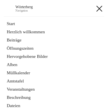
Wörterberg
Navigation
Wörterberg
Start
Herzlich willkommen
Gemeinde
Beiträge
5 Schnellzugriffe
Öffnungszeiten
Bürgerservice
9 Schnellzugriffe
Hervorgehobene Bilder
Alben
+9
Müllkalender
Amtstafel
Veranstaltungen
Beschreibung
Hauptadresse
Dateien