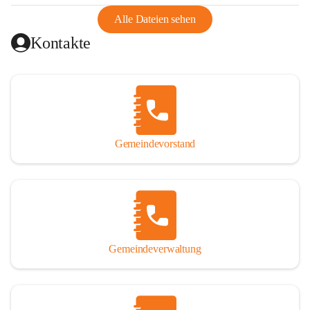
abgeschnitten, mit dem es wirtschaftlich eine Einheit bildete. 
Aus diesem Grund war die Bevölkerung dazu gezwungen, 
Alle Dateien sehen
Schmuggel zu betreiben. Es kam oft zu nächtlichen 
Kontakte
Überfällen und Schießereien. Erst mit dem Anschluss des 
Burgenlands an Österreich wurde es ruhiger und auch 
wirtschaftlich ging es bergauf. Dieser Aufschwung endete 
1926. Es folgten Arbeitslosigkeit, Preissteigerung und 
Unanbringlichkeit von Produkten. Daher wurde der 
Anschluss an das Deutsche Reich begrüßt. Als der Zweite 
Gemeindevorstand
Weltkrieg ausbrach, schwang die Stimmung um. Es starben 
26 Männer an der Front, weitere 16 werden vermisst.

Von 1971 bis 1991 gehörte Wörterberg zur Gemeinde 
Ollersdorf. Durch den Einsatz von mehreren Ortsansässigen 
wurde Wörterberg 1991 wieder eine eigenständige 
Gemeindeverwaltung
Gemeinde. 

Lage
Die Gemeinde liegt im Südburgenland im Nordwesten des 