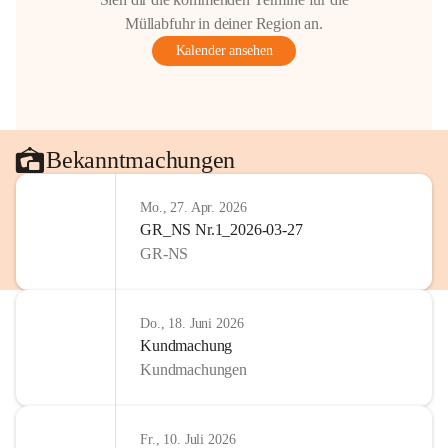
Gestaltung: Prof. Thomas Res
Müllabfuhr in deiner Region an.
📌H
inweis zum Urheberrech
Kalender ansehen
eingescannten Berichte, Chr
kulturellen Erbes der Geme
Urheberrecht bzw. den Rech
Wörterberg oder der jeweili
Eine Vervielfältigung, Weit
Bekanntmachungen
mit ausdrücklicher Zustimm
jeweiligen Urheberinnen und
Mo., 27. Apr. 2026
privaten Gebrauch hinaus b
GR_NS Nr.1_2026-03-27
🔏 
Zum Schutz unseres Geme
GR-NS
und Bürgern für die Bereits
Erinnerungen, die dazu beit
lebendig zu halten.
Do., 18. Juni 2026
Kundmachung
Kundmachungen
Fr., 10. Juli 2026