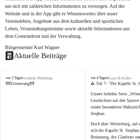
um sich mit zahlreichen Informationen zu versorgen. Auf der 
Website und in der App gibt es Wissenswertes über unser 
Vereinsleben, Angebote aus dem kulturellen und sportlichen 
Leben, Veranstaltungstermine sowie aktuelle Informationen aus 
dem Gemeinderat und der Verwaltung. 
Bürgermeister Kurt Wagner
Aktuelle Beiträge
W
W
vor 2 Tagen
vor 4 Tagen
Amtliche Mitteilung
Kunst & Kultur
ö
ö
❗❗❗Erinnerung❗❗❗
⛪ Teil 7- “
Die Kapelle St. 
r
r
Unsere beliebte Serie 
„Wörte
t
t
e
e
Geschichten auf den Spuren
r
r
einem besonderen Wahrzeich
b
b
Stephan
.
e
e
r
r
Hoch über Wörterberg, auf 
g
g
sich die Kapelle St. Stephan.
Besinnung, des Glaubens un