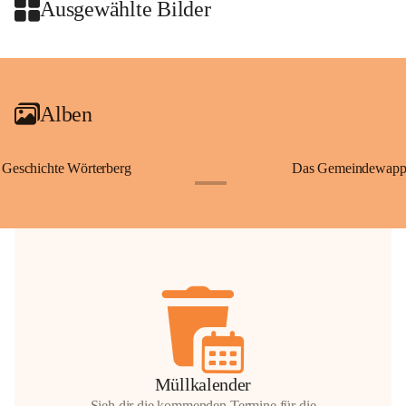
Wallfahrten und stillen Gebe
Ausgewählte Bilder
🌄 Von hier oben eröffnet si
und die sanfte Hügellandscha
+2
damit nicht nur ein religiöse
Ausflugsziel und ein bedeut
Alben
🙏 Viele persönliche Erinne
verbunden – sei es bei eine
einem stimmungsvollen Sonne
Geschichte Wörterberg
Das Gemeindewapp
bis heute ein wichtiger Teil 
+1
Gemeinde.
💬 
Erinnern Sie sich an bes
Stephan?
 Vielleicht an eine
wunderschönen Ausblick? Tei
in den Kommentaren.
📸 
Haben Sie historische Fo
Stephan?
 Wir freuen uns, we
gemeinsam die Geschichte v
📖 Quellen: „Kapelle St. St
Müllkalender
Komitee zur Erhaltung der Ka
Sieh dir die kommenden Termine für die