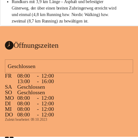
Rundkurs mit 3,9 km Länge – Asphalt und befestigter 
Güterweg, der über einen breiten Zubringerweg erreicht wird 
und einmal (4,8 km Running bzw. Nordic Walking) bzw. 
zweimal (8,7 km Running) zu bewältigen ist.
Start
Parkplatz auf der Rückseite der St. Martins Therme & Lodge
Öffnungszeiten
Ziel
Parkplatz auf der Rückseite der St. Martins Therme & Lodge 
Geschlossen
Zielgelände mit Verpflegungstruck
FR
08:00
-
12:00
Ablauf
13:00
-
16:00
SA
Geschlossen
Samstag, 19.9.
SO
Geschlossen
MO
08:00
-
12:00
13 bis 15 Uhr Startnummernausgabe, im Seminarraum der St. 
DI
08:00
-
12:00
Martins Therme & Lodge Frauenkirchen (vom Parkplatz hinter 
MI
08:00
-
12:00
der Therme zugänglich)
DO
08:00
-
12:00
Zuletzt bearbeitet: 09.10.2023
Sonntag, 20.9.
09:15 Uhr Warm-up