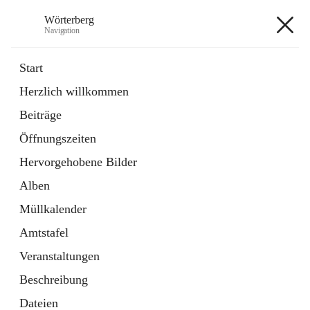
Wörterberg
Navigation
Wörterberg
Start
Herzlich willkommen
Gemeinde
Beiträge
5 Schnellzugriffe
Öffnungszeiten
Bürgerservice
9 Schnellzugriffe
Hervorgehobene Bilder
Alben
+9
Müllkalender
Amtstafel
Veranstaltungen
Beschreibung
Hauptadresse
Dateien