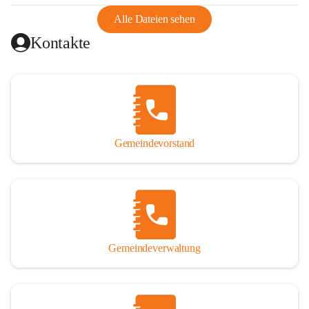
abgeschnitten, mit dem es wirtschaftlich eine Einheit bildete. 
Aus diesem Grund war die Bevölkerung dazu gezwungen, 
Alle Dateien sehen
Schmuggel zu betreiben. Es kam oft zu nächtlichen 
Kontakte
Überfällen und Schießereien. Erst mit dem Anschluss des 
Burgenlands an Österreich wurde es ruhiger und auch 
wirtschaftlich ging es bergauf. Dieser Aufschwung endete 
1926. Es folgten Arbeitslosigkeit, Preissteigerung und 
Unanbringlichkeit von Produkten. Daher wurde der 
Anschluss an das Deutsche Reich begrüßt. Als der Zweite 
Gemeindevorstand
Weltkrieg ausbrach, schwang die Stimmung um. Es starben 
26 Männer an der Front, weitere 16 werden vermisst.

Von 1971 bis 1991 gehörte Wörterberg zur Gemeinde 
Ollersdorf. Durch den Einsatz von mehreren Ortsansässigen 
wurde Wörterberg 1991 wieder eine eigenständige 
Gemeindeverwaltung
Gemeinde. 

Lage
Die Gemeinde liegt im Südburgenland im Nordwesten des 