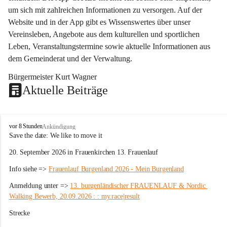
um sich mit zahlreichen Informationen zu versorgen. Auf der 
Website und in der App gibt es Wissenswertes über unser 
Vereinsleben, Angebote aus dem kulturellen und sportlichen 
Leben, Veranstaltungstermine sowie aktuelle Informationen aus 
dem Gemeinderat und der Verwaltung. 
Bürgermeister Kurt Wagner
Aktuelle Beiträge
W
vor 8 Stunden
Ankündigung
ö
Save the date: 
We like to move it
r
20. September 2026 in Frauenkirchen 13. Frauenlauf
t
e
Info siehe => 
Frauenlauf Burgenland 2026 - Mein Burgenland
r
b
Anmeldung unter => 
13. burgenländischer FRAUENLAUF & Nordic 
e
Walking Bewerb, 20.09.2026 : : my.race|result
r
g
Strecke