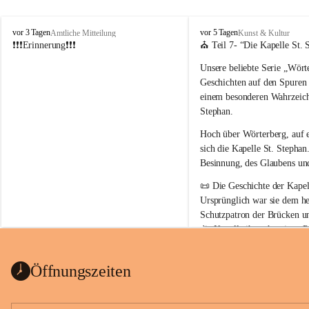
W
W
vor 3 Tagen
vor 5 Tagen
Amtliche Mitteilung
Kunst & Kultur
ö
ö
❗❗❗Erinnerung❗❗❗
⛪ Teil 7- “
Die Kapelle St. 
r
r
Unsere beliebte Serie 
„Wörte
t
t
e
e
Geschichten auf den Spuren
r
r
einem besonderen Wahrzeich
b
b
Stephan
.
e
e
r
r
Hoch über Wörterberg, auf 
g
g
sich die Kapelle St. Stephan.
Besinnung, des Glaubens un
📜 
Die Geschichte der Kapell
Ursprünglich war sie 
dem he
Schutzpatron der Brücken u
die Kapelle ihren heutigen P
Auszug Broschüre Komitee 
König von Ungarn
.
indearchiv Wörterberg
0,4 MB
👑 
Warum trägt die Kapelle
Öffnungszeiten
Der heilige Stephan gilt als 
wurde um 975 geboren und 