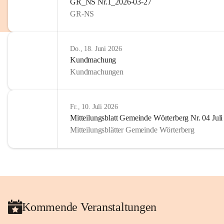
GR_NS Nr.1_2026-03-27
privaten Gebrauch hinaus b
GR-NS
🔏 
Zum Schutz unseres Geme
und Bürgern für die Bereits
Erinnerungen, die dazu beit
Do., 18. Juni 2026
lebendig zu halten.
Kundmachung
Kundmachungen
Fr., 10. Juli 2026
Mitteilungsblatt Gemeinde Wörterberg Nr. 04 Jul
Mitteilungsblätter Gemeinde Wörterberg
Kommende Veranstaltungen