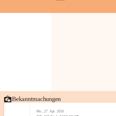
+1
Gemeinde.
💬 
Erinnern Sie sich an bes
Stephan?
 Vielleicht an eine
wunderschönen Ausblick? Tei
in den Kommentaren.
📸 
Haben Sie historische Fo
Stephan?
 Wir freuen uns, we
gemeinsam die Geschichte v
📖 Quellen: „Kapelle St. St
Komitee zur Erhaltung der Ka
Gestaltung: Prof. Thomas Res
📌H
inweis zum Urheberrech
eingescannten Berichte, Chr
kulturellen Erbes der Geme
Urheberrecht bzw. den Rech
Wörterberg oder der jeweili
Bekanntmachungen
Eine Vervielfältigung, Weit
mit ausdrücklicher Zustimm
Mo., 27. Apr. 2026
jeweiligen Urheberinnen und