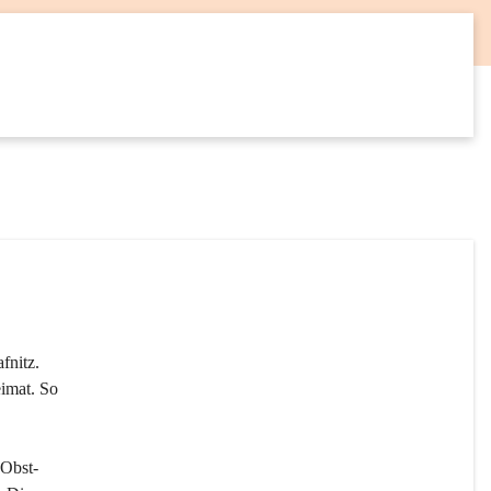
12
SEP
fnitz. 
imat. So 
 Obst- 