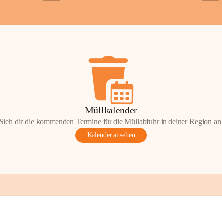
+2
+5
ondere Momente bei der Kapelle St. 
 Andacht, einen Spaziergang oder einen 
len Sie Ihre Erinnerungen gerne mit uns 
tos oder Geschichten zur Kapelle St. 
nn Sie diese mit uns teilen und so 
on Wörterberg lebendig halten.
efan Wörterberg“, herausgegeben vom 
Müllkalender
pelle St. Stefan. Inhalt: Herta Resetarits, 
Sieh dir die kommenden Termine für die Müllabfuhr in deiner Region an
etarits.
Kalender ansehen
t:
 Die veröffentlichten Fotos, 
onik-Auszüge und Beiträge sind Teil des 
inde Wörterberg und unterliegen dem 
ten am geistigen Eigentum der Gemeinde 
gen Rechteinhaberinnen und Rechteinhaber. 
erverwendung oder Veröffentlichung ist nur 
ung der Gemeinde Wörterberg bzw. der 
 Urheber gestattet. Eine Nutzung über den 