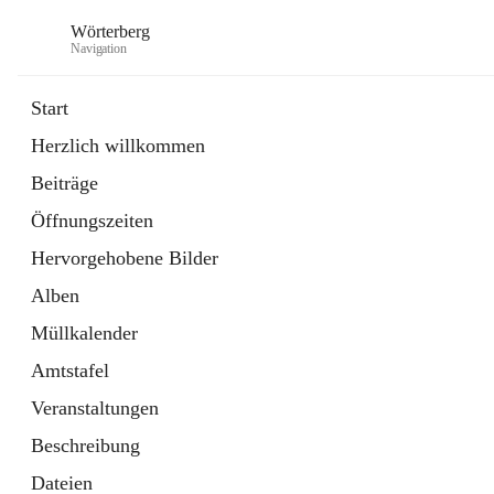
Wörterberg
Navigation
Start
Herzlich willkommen
Gemeinde
Beiträge
5 Schnellzugriffe
Öffnungszeiten
Bürgerservice
9 Schnellzugriffe
Hervorgehobene Bilder
Alben
Müllkalender
Amtstafel
Veranstaltungen
Beschreibung
Dateien