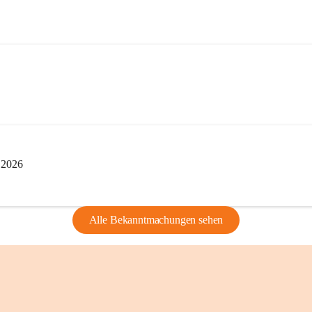
edarf der vorherigen Zustimmung.
indearchivs danken wir allen Bürgerinnen 
tellung von Bildern, Dokumenten und 
ragen, die Geschichte unserer Heimat 
i 2026
Alle Bekanntmachungen sehen