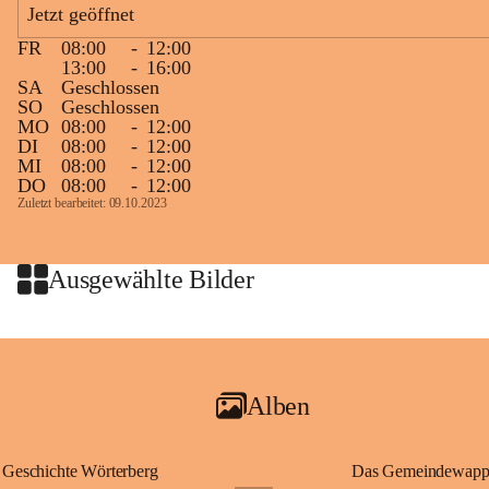
Jetzt geöffnet
großer Weitsicht führte er d
gründete Bistümer und Kirch
FR
08:00
-
12:00
ungarischen Staat. Aufgrund
13:00
-
16:00
wurde er später heiliggespro
SA
Geschlossen
SO
Geschlossen
Gerade das heutige Burgenla
MO
08:00
-
12:00
Königreichs Ungarn. Die U
DI
08:00
-
12:00
MI
08:00
-
12:00
erinnert an diese enge histo
DO
08:00
-
12:00
⛪ Im Inneren der Kapelle bef
Zuletzt bearbeitet: 09.10.2023
eine Marienstatue aus dem f
Jahrzehnte war und ist die 
Wallfahrten und stillen Gebe
Ausgewählte Bilder
🌄 Von hier oben eröffnet si
und die sanfte Hügellandscha
damit nicht nur ein religiöse
Ausflugsziel und ein bedeut
Alben
🙏 Viele persönliche Erinne
verbunden – sei es bei eine
einem stimmungsvollen Sonne
Geschichte Wörterberg
Das Gemeindewapp
bis heute ein wichtiger Teil 