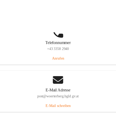
Hauptstraße 39, 7550 Wörterberg, AUT
Auf Karte ansehen
Telefonnummer
+43 3358 2940
Anrufen
E-Mail Adresse
post@woerterberg.bgld.gv.at
E-Mail schreiben