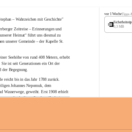
W
vor 1 Woche
Tipps 
ö
Stephan – 
Wahrzeichen 
mit Geschichte”
Sicherheitst
r
0,3 MB
rberger Zeitreise – Erinnerungen und 
t
e
 unserer Heimat“
 führt uns diesmal zu 
r
en unserer Gemeinde – der 
Kapelle St. 
b
e
r
einer Seehöhe von rund 
408 Metern
, erhebt 
g
 Sie ist seit Generationen ein Ort der 
d der Begegnung.
e reicht bis in das Jahr 1788 zurück.
iligen Johannes Nepomuk
, dem 
nd Wasserwege, geweiht. Erst 
1908
 erhielt 
atron – 
den heiligen Stephan (Stefan), 
zur Erhaltung der Kapelle St. Stefan_Geme
 den Namen St. Stephan?
erster christlicher König Ungarns
. Er 
im Jahr 1000 zum König gekrönt. Mit 