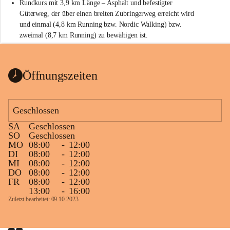
Rundkurs mit 3,9 km Länge – Asphalt und befestigter 
Güterweg, der über einen breiten Zubringerweg erreicht wird 
und einmal (4,8 km Running bzw. Nordic Walking) bzw. 
zweimal (8,7 km Running) zu bewältigen ist.
Start
Parkplatz auf der Rückseite der St. Martins Therme & Lodge
Öffnungszeiten
Ziel
Parkplatz auf der Rückseite der St. Martins Therme & Lodge 
Geschlossen
Zielgelände mit Verpflegungstruck
SA
Geschlossen
Ablauf
SO
Geschlossen
MO
08:00
-
12:00
Samstag, 19.9.
DI
08:00
-
12:00
MI
08:00
-
12:00
13 bis 15 Uhr Startnummernausgabe, im Seminarraum der St. 
DO
08:00
-
12:00
Martins Therme & Lodge Frauenkirchen (vom Parkplatz hinter 
FR
08:00
-
12:00
der Therme zugänglich)
13:00
-
16:00
Zuletzt bearbeitet: 09.10.2023
Sonntag, 20.9.
09:15 Uhr Warm-up