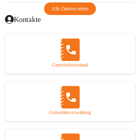
abgeschnitten, mit dem es wirtschaftlich eine Einheit bildete. 
Aus diesem Grund war die Bevölkerung dazu gezwungen, 
Alle Dateien sehen
Schmuggel zu betreiben. Es kam oft zu nächtlichen 
Kontakte
Überfällen und Schießereien. Erst mit dem Anschluss des 
Burgenlands an Österreich wurde es ruhiger und auch 
wirtschaftlich ging es bergauf. Dieser Aufschwung endete 
1926. Es folgten Arbeitslosigkeit, Preissteigerung und 
Unanbringlichkeit von Produkten. Daher wurde der 
Anschluss an das Deutsche Reich begrüßt. Als der Zweite 
Gemeindevorstand
Weltkrieg ausbrach, schwang die Stimmung um. Es starben 
26 Männer an der Front, weitere 16 werden vermisst.

Von 1971 bis 1991 gehörte Wörterberg zur Gemeinde 
Ollersdorf. Durch den Einsatz von mehreren Ortsansässigen 
wurde Wörterberg 1991 wieder eine eigenständige 
Gemeindeverwaltung
Gemeinde. 

Lage
Die Gemeinde liegt im Südburgenland im Nordwesten des 