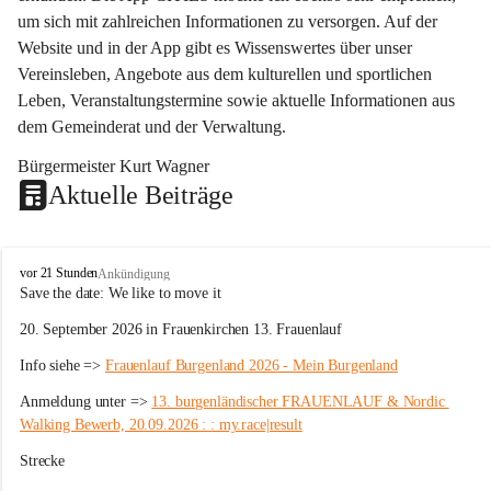
um sich mit zahlreichen Informationen zu versorgen. Auf der 
Website und in der App gibt es Wissenswertes über unser 
Vereinsleben, Angebote aus dem kulturellen und sportlichen 
Leben, Veranstaltungstermine sowie aktuelle Informationen aus 
dem Gemeinderat und der Verwaltung. 
Bürgermeister Kurt Wagner
Aktuelle Beiträge
W
vor 21 Stunden
Ankündigung
ö
Save the date: 
We like to move it
r
20. September 2026 in Frauenkirchen 13. Frauenlauf
t
e
Info siehe => 
Frauenlauf Burgenland 2026 - Mein Burgenland
r
b
Anmeldung unter => 
13. burgenländischer FRAUENLAUF & Nordic 
e
Walking Bewerb, 20.09.2026 : : my.race|result
r
g
Strecke