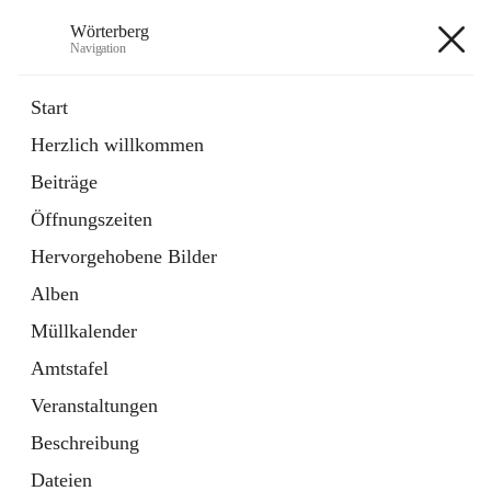
Wörterberg
Navigation
Wörterberg
Start
Herzlich willkommen
Gemeinde
Beiträge
5 Schnellzugriffe
Öffnungszeiten
Bürgerservice
9 Schnellzugriffe
Hervorgehobene Bilder
Alben
+9
Müllkalender
Amtstafel
Veranstaltungen
Beschreibung
Hauptadresse
Dateien