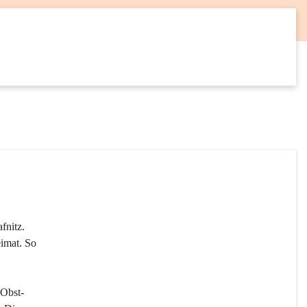
12
SEP
fnitz. 
imat. So 
 Obst- 