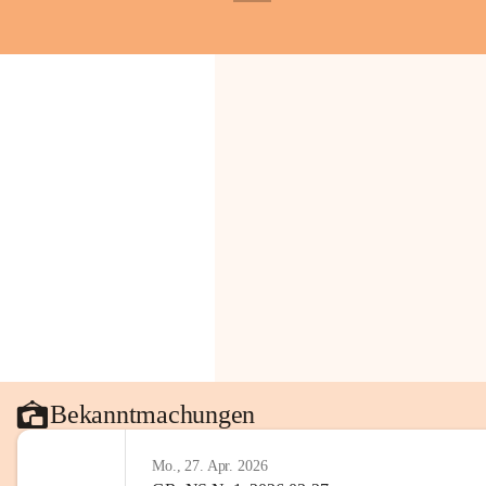
+1
Gemeinde.
💬 
Erinnern Sie sich an bes
Stephan?
 Vielleicht an eine
wunderschönen Ausblick? Tei
in den Kommentaren.
📸 
Haben Sie historische Fo
Stephan?
 Wir freuen uns, we
gemeinsam die Geschichte v
📖 Quellen: „Kapelle St. St
Komitee zur Erhaltung der Ka
Gestaltung: Prof. Thomas Res
📌H
inweis zum Urheberrech
eingescannten Berichte, Chr
kulturellen Erbes der Geme
Urheberrecht bzw. den Rech
Wörterberg oder der jeweili
Bekanntmachungen
Eine Vervielfältigung, Weit
mit ausdrücklicher Zustimm
Mo., 27. Apr. 2026
jeweiligen Urheberinnen und