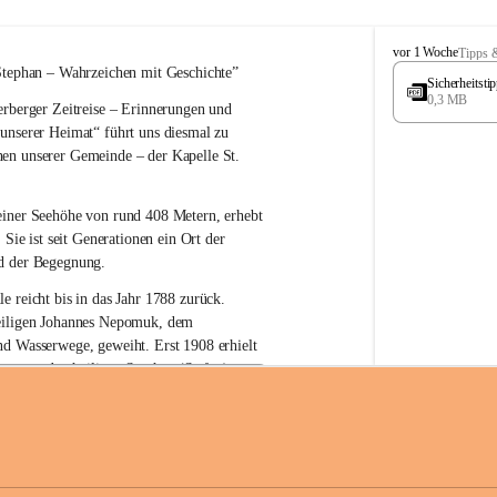
W
vor 1 Woche
Tipps 
ö
Stephan – 
Wahrzeichen 
mit Geschichte”
Sicherheitst
r
0,3 MB
rberger Zeitreise – Erinnerungen und 
t
e
 unserer Heimat“
 führt uns diesmal zu 
r
en unserer Gemeinde – der 
Kapelle St. 
b
e
r
einer Seehöhe von rund 
408 Metern
, erhebt 
g
 Sie ist seit Generationen ein Ort der 
d der Begegnung.
e reicht bis in das Jahr 1788 zurück.
iligen Johannes Nepomuk
, dem 
nd Wasserwege, geweiht. Erst 
1908
 erhielt 
atron – 
den heiligen Stephan (Stefan), 
zur Erhaltung der Kapelle St. Stefan_Geme
 den Namen St. Stephan?
erster christlicher König Ungarns
. Er 
im Jahr 1000 zum König gekrönt. Mit 