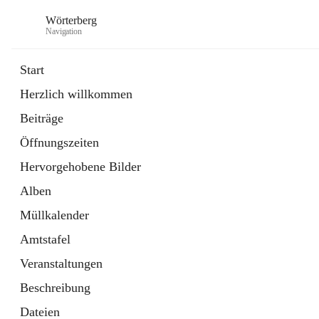
Wörterberg
Navigation
Start
Herzlich willkommen
Gemeinde
Beiträge
5 Schnellzugriffe
Öffnungszeiten
Bürgerservice
9 Schnellzugriffe
Hervorgehobene Bilder
Alben
Müllkalender
Amtstafel
Veranstaltungen
Beschreibung
Dateien