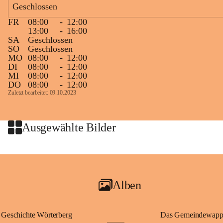
Geschlossen
großer Weitsicht führte er d
gründete Bistümer und Kirch
FR
08:00
-
12:00
ungarischen Staat. Aufgrund
13:00
-
16:00
wurde er später heiliggespro
SA
Geschlossen
SO
Geschlossen
Gerade das heutige Burgenla
MO
08:00
-
12:00
Königreichs Ungarn. Die U
DI
08:00
-
12:00
MI
08:00
-
12:00
erinnert an diese enge histo
DO
08:00
-
12:00
⛪ Im Inneren der Kapelle bef
Zuletzt bearbeitet: 09.10.2023
eine Marienstatue aus dem f
Jahrzehnte war und ist die 
Wallfahrten und stillen Gebe
Ausgewählte Bilder
🌄 Von hier oben eröffnet si
und die sanfte Hügellandscha
damit nicht nur ein religiöse
Ausflugsziel und ein bedeut
Alben
🙏 Viele persönliche Erinne
verbunden – sei es bei eine
einem stimmungsvollen Sonne
Geschichte Wörterberg
Das Gemeindewapp
bis heute ein wichtiger Teil 