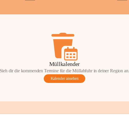
+2
+5
ondere Momente bei der Kapelle St. 
 Andacht, einen Spaziergang oder einen 
len Sie Ihre Erinnerungen gerne mit uns 
tos oder Geschichten zur Kapelle St. 
nn Sie diese mit uns teilen und so 
on Wörterberg lebendig halten.
efan Wörterberg“, herausgegeben vom 
Müllkalender
pelle St. Stefan. Inhalt: Herta Resetarits, 
Sieh dir die kommenden Termine für die Müllabfuhr in deiner Region an
etarits.
Kalender ansehen
t:
 Die veröffentlichten Fotos, 
onik-Auszüge und Beiträge sind Teil des 
inde Wörterberg und unterliegen dem 
ten am geistigen Eigentum der Gemeinde 
gen Rechteinhaberinnen und Rechteinhaber. 
erverwendung oder Veröffentlichung ist nur 
ung der Gemeinde Wörterberg bzw. der 
 Urheber gestattet. Eine Nutzung über den 