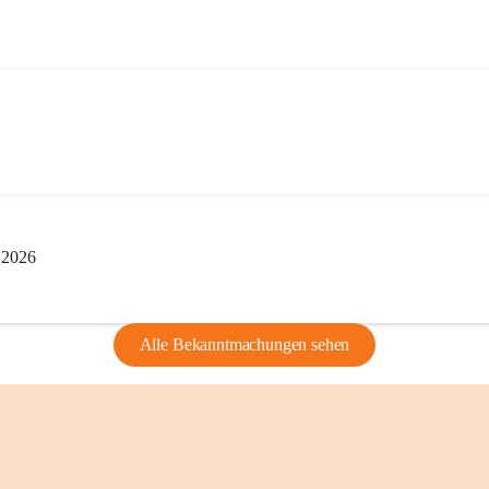
edarf der vorherigen Zustimmung.
indearchivs danken wir allen Bürgerinnen 
tellung von Bildern, Dokumenten und 
ragen, die Geschichte unserer Heimat 
i 2026
Alle Bekanntmachungen sehen