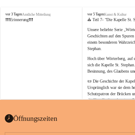
W
W
vor 3 Tagen
vor 5 Tagen
Amtliche Mitteilung
Kunst & Kultur
ö
ö
❗❗❗Erinnerung❗❗❗
⛪ Teil 7- “
Die Kapelle St. 
r
r
Unsere beliebte Serie 
„Wörte
t
t
e
e
Geschichten auf den Spuren
r
r
einem besonderen Wahrzeich
b
b
Stephan
.
e
e
r
r
Hoch über Wörterberg, auf 
g
g
sich die Kapelle St. Stephan.
Besinnung, des Glaubens un
📜 
Die Geschichte der Kapell
Ursprünglich war sie 
dem he
Schutzpatron der Brücken u
die Kapelle ihren heutigen P
Auszug Broschüre Komitee 
König von Ungarn
.
indearchiv Wörterberg
0,4 MB
👑 
Warum trägt die Kapelle
Öffnungszeiten
Der heilige Stephan gilt als 
wurde um 975 geboren und 