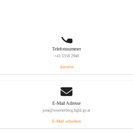
Hauptstraße 39, 7550 Wörterberg, AUT
Auf Karte ansehen
Telefonnummer
+43 3358 2940
Anrufen
E-Mail Adresse
post@woerterberg.bgld.gv.at
E-Mail schreiben