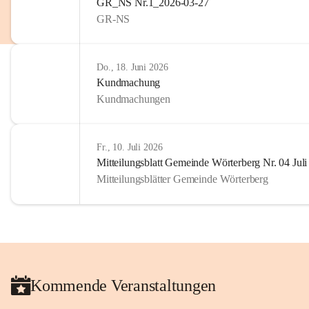
GR_NS Nr.1_2026-03-27
privaten Gebrauch hinaus b
GR-NS
🔏 
Zum Schutz unseres Geme
und Bürgern für die Bereits
Erinnerungen, die dazu beit
Do., 18. Juni 2026
lebendig zu halten.
Kundmachung
Kundmachungen
Fr., 10. Juli 2026
Mitteilungsblatt Gemeinde Wörterberg Nr. 04 Jul
Mitteilungsblätter Gemeinde Wörterberg
Kommende Veranstaltungen