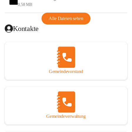
und Ungarn war. Dadurch war Wörterberg von Wörth 
0,58 MB
abgeschnitten, mit dem es wirtschaftlich eine Einheit bildete. 
Aus diesem Grund war die Bevölkerung dazu gezwungen, 
Alle Dateien sehen
Schmuggel zu betreiben. Es kam oft zu nächtlichen 
Kontakte
Überfällen und Schießereien. Erst mit dem Anschluss des 
Burgenlands an Österreich wurde es ruhiger und auch 
wirtschaftlich ging es bergauf. Dieser Aufschwung endete 
1926. Es folgten Arbeitslosigkeit, Preissteigerung und 
Unanbringlichkeit von Produkten. Daher wurde der 
Anschluss an das Deutsche Reich begrüßt. Als der Zweite 
Gemeindevorstand
Weltkrieg ausbrach, schwang die Stimmung um. Es starben 
26 Männer an der Front, weitere 16 werden vermisst.

Von 1971 bis 1991 gehörte Wörterberg zur Gemeinde 
Ollersdorf. Durch den Einsatz von mehreren Ortsansässigen 
wurde Wörterberg 1991 wieder eine eigenständige 
Gemeindeverwaltung
Gemeinde. 

Lage