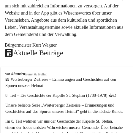
um sich mit zahlreichen Informationen zu versorgen. Auf der 
Website und in der App gibt es Wissenswertes über unser 
Vereinsleben, Angebote aus dem kulturellen und sportlichen 
Leben, Veranstaltungstermine sowie aktuelle Informationen aus 
dem Gemeinderat und der Verwaltung. 
Bürgermeister Kurt Wagner
Aktuelle Beiträge
W
vor 4 Stunden
Kunst & Kultur
ö
📖 Wörterberger Zeitreise – Erinnerungen und Geschichten auf den 
r
Spuren unserer Heimat
t
e
8. Teil – Die Geschichte der Kapelle St. Stephan (1788–1978)
 ⛪📜
r
Unsere beliebte Serie 
„Wörterberger Zeitreise – Erinnerungen und 
b
e
Geschichten auf den Spuren unserer Heimat“
 geht in die nächste Runde.
r
Im 
8. Teil
 widmen wir uns der Geschichte der 
Kapelle St. Stefan
, 
g
einem der bedeutendsten Wahrzeichen unserer Gemeinde. Über beinahe 