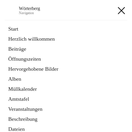
Wörterberg
Navigation
Wörterberg
Start
Herzlich willkommen
Gemeinde
Beiträge
5 Schnellzugriffe
Öffnungszeiten
Bürgerservice
9 Schnellzugriffe
Hervorgehobene Bilder
Alben
+9
Müllkalender
Amtstafel
Veranstaltungen
Beschreibung
Hauptadresse
Dateien