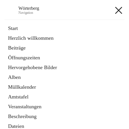
Wörterberg
Navigation
Wörterberg
Start
Herzlich willkommen
Gemeinde
Beiträge
5 Schnellzugriffe
Öffnungszeiten
Bürgerservice
9 Schnellzugriffe
Hervorgehobene Bilder
Alben
+9
Müllkalender
Amtstafel
Veranstaltungen
Beschreibung
Hauptadresse
Dateien