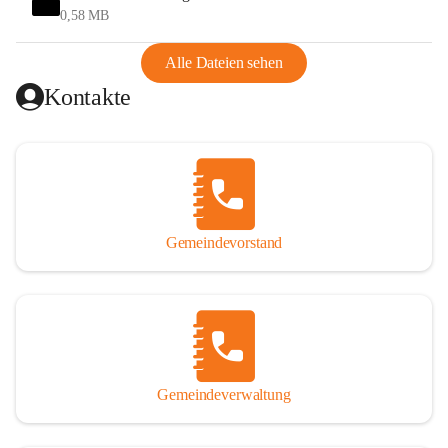
und Ungarn war. Dadurch war Wörterberg von Wörth 
0,58 MB
abgeschnitten, mit dem es wirtschaftlich eine Einheit bildete. 
Aus diesem Grund war die Bevölkerung dazu gezwungen, 
Alle Dateien sehen
Schmuggel zu betreiben. Es kam oft zu nächtlichen 
Kontakte
Überfällen und Schießereien. Erst mit dem Anschluss des 
Burgenlands an Österreich wurde es ruhiger und auch 
wirtschaftlich ging es bergauf. Dieser Aufschwung endete 
1926. Es folgten Arbeitslosigkeit, Preissteigerung und 
Unanbringlichkeit von Produkten. Daher wurde der 
Anschluss an das Deutsche Reich begrüßt. Als der Zweite 
Gemeindevorstand
Weltkrieg ausbrach, schwang die Stimmung um. Es starben 
26 Männer an der Front, weitere 16 werden vermisst.

Von 1971 bis 1991 gehörte Wörterberg zur Gemeinde 
Ollersdorf. Durch den Einsatz von mehreren Ortsansässigen 
wurde Wörterberg 1991 wieder eine eigenständige 
Gemeindeverwaltung
Gemeinde. 

Lage