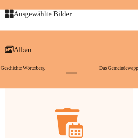
jeweiligen Urheberinnen und Urheber gestattet. Eine Nutzung über den 
privaten Gebrauch hinaus bedarf der vorherigen Zustimmung.
Ausgewählte Bilder
🔏 
Zum Schutz unseres Gemeindearchivs danken wir allen Bürgerinnen 
und Bürgern für die Bereitstellung von Bildern, Dokumenten und 
+2
Erinnerungen, die dazu beitragen, die Geschichte unserer Heimat 
lebendig zu halten.
Alben
Geschichte Wörterberg
Das Gemeindewapp
+1