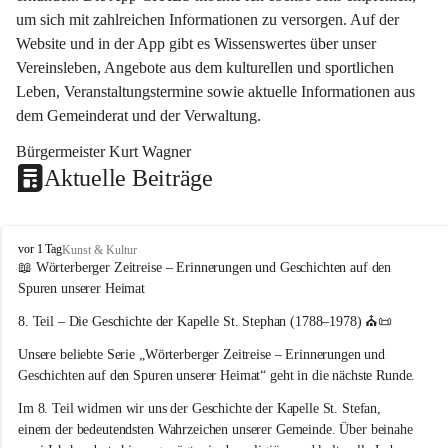
um sich mit zahlreichen Informationen zu versorgen. Auf der 
Website und in der App gibt es Wissenswertes über unser 
Vereinsleben, Angebote aus dem kulturellen und sportlichen 
Leben, Veranstaltungstermine sowie aktuelle Informationen aus 
dem Gemeinderat und der Verwaltung. 
Bürgermeister Kurt Wagner
Aktuelle Beiträge
W
vor 1 Tag
Kunst & Kultur
ö
📖 Wörterberger Zeitreise – Erinnerungen und Geschichten auf den 
r
Spuren unserer Heimat
t
e
8. Teil – Die Geschichte der Kapelle St. Stephan (1788–1978)
 ⛪📜
r
Unsere beliebte Serie 
„Wörterberger Zeitreise – Erinnerungen und 
b
e
Geschichten auf den Spuren unserer Heimat“
 geht in die nächste Runde.
r
Im 
8. Teil
 widmen wir uns der Geschichte der 
Kapelle St. Stefan
, 
g
einem der bedeutendsten Wahrzeichen unserer Gemeinde. Über beinahe 