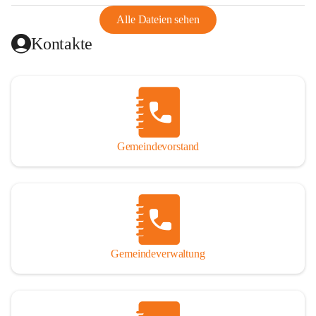
abgeschnitten, mit dem es wirtschaftlich eine Einheit bildete. 
Aus diesem Grund war die Bevölkerung dazu gezwungen, 
Alle Dateien sehen
Schmuggel zu betreiben. Es kam oft zu nächtlichen 
Kontakte
Überfällen und Schießereien. Erst mit dem Anschluss des 
Burgenlands an Österreich wurde es ruhiger und auch 
wirtschaftlich ging es bergauf. Dieser Aufschwung endete 
1926. Es folgten Arbeitslosigkeit, Preissteigerung und 
Unanbringlichkeit von Produkten. Daher wurde der 
Anschluss an das Deutsche Reich begrüßt. Als der Zweite 
Gemeindevorstand
Weltkrieg ausbrach, schwang die Stimmung um. Es starben 
26 Männer an der Front, weitere 16 werden vermisst.

Von 1971 bis 1991 gehörte Wörterberg zur Gemeinde 
Ollersdorf. Durch den Einsatz von mehreren Ortsansässigen 
wurde Wörterberg 1991 wieder eine eigenständige 
Gemeindeverwaltung
Gemeinde. 

Lage
Die Gemeinde liegt im Südburgenland im Nordwesten des 