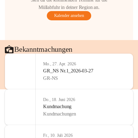
Gestaltung: Prof. Thomas Res
Müllabfuhr in deiner Region an.
📌H
inweis zum Urheberrech
Kalender ansehen
eingescannten Berichte, Chr
kulturellen Erbes der Geme
Urheberrecht bzw. den Rech
Wörterberg oder der jeweili
Eine Vervielfältigung, Weit
Bekanntmachungen
mit ausdrücklicher Zustimm
jeweiligen Urheberinnen und
Mo., 27. Apr. 2026
privaten Gebrauch hinaus b
GR_NS Nr.1_2026-03-27
🔏 
Zum Schutz unseres Geme
GR-NS
und Bürgern für die Bereits
Erinnerungen, die dazu beit
lebendig zu halten.
Do., 18. Juni 2026
Kundmachung
Kundmachungen
Fr., 10. Juli 2026