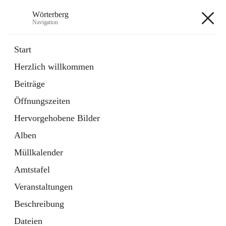
Wörterberg
Navigation
Wörterberg
Start
Herzlich willkommen
Gemeinde
Beiträge
5 Schnellzugriffe
Öffnungszeiten
Bürgerservice
9 Schnellzugriffe
Hervorgehobene Bilder
Alben
+9
Müllkalender
Amtstafel
Veranstaltungen
Beschreibung
Hauptadresse
Dateien