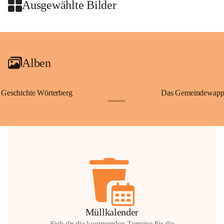
Wallfahrten und stillen Gebe
Ausgewählte Bilder
🌄 Von hier oben eröffnet si
und die sanfte Hügellandscha
+2
damit nicht nur ein religiöse
Ausflugsziel und ein bedeut
Alben
🙏 Viele persönliche Erinne
verbunden – sei es bei eine
einem stimmungsvollen Sonne
Geschichte Wörterberg
Das Gemeindewapp
bis heute ein wichtiger Teil 
+1
Gemeinde.
💬 
Erinnern Sie sich an bes
Stephan?
 Vielleicht an eine
wunderschönen Ausblick? Tei
in den Kommentaren.
📸 
Haben Sie historische Fo
Stephan?
 Wir freuen uns, we
gemeinsam die Geschichte v
📖 Quellen: „Kapelle St. St
Müllkalender
Komitee zur Erhaltung der Ka
Sieh dir die kommenden Termine für die