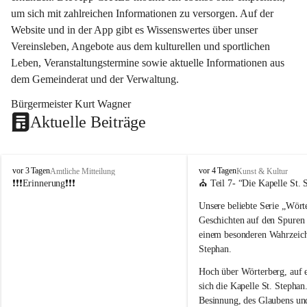
um sich mit zahlreichen Informationen zu versorgen. Auf der 
Website und in der App gibt es Wissenswertes über unser 
Vereinsleben, Angebote aus dem kulturellen und sportlichen 
Leben, Veranstaltungstermine sowie aktuelle Informationen aus 
dem Gemeinderat und der Verwaltung. 
Bürgermeister Kurt Wagner
Aktuelle Beiträge
W
W
vor 3 Tagen
vor 4 Tagen
Amtliche Mitteilung
Kunst & Kultur
ö
ö
❗❗❗Erinnerung❗❗❗
⛪ Teil 7- “
Die Kapelle St. 
r
r
Unsere beliebte Serie 
„Wörte
t
t
e
e
Geschichten auf den Spuren
r
r
einem besonderen Wahrzeich
b
b
Stephan
.
e
e
r
r
Hoch über Wörterberg, auf 
g
g
sich die Kapelle St. Stephan.
Besinnung, des Glaubens un