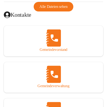
abgeschnitten, mit dem es wirtschaftlich eine Einheit bildete. 
Aus diesem Grund war die Bevölkerung dazu gezwungen, 
Alle Dateien sehen
Schmuggel zu betreiben. Es kam oft zu nächtlichen 
Kontakte
Überfällen und Schießereien. Erst mit dem Anschluss des 
Burgenlands an Österreich wurde es ruhiger und auch 
wirtschaftlich ging es bergauf. Dieser Aufschwung endete 
1926. Es folgten Arbeitslosigkeit, Preissteigerung und 
Unanbringlichkeit von Produkten. Daher wurde der 
Anschluss an das Deutsche Reich begrüßt. Als der Zweite 
Gemeindevorstand
Weltkrieg ausbrach, schwang die Stimmung um. Es starben 
26 Männer an der Front, weitere 16 werden vermisst.

Von 1971 bis 1991 gehörte Wörterberg zur Gemeinde 
Ollersdorf. Durch den Einsatz von mehreren Ortsansässigen 
wurde Wörterberg 1991 wieder eine eigenständige 
Gemeindeverwaltung
Gemeinde. 

Lage
Die Gemeinde liegt im Südburgenland im Nordwesten des 