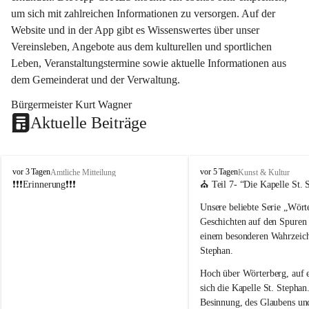
um sich mit zahlreichen Informationen zu versorgen. Auf der 
Website und in der App gibt es Wissenswertes über unser 
Vereinsleben, Angebote aus dem kulturellen und sportlichen 
Leben, Veranstaltungstermine sowie aktuelle Informationen aus 
dem Gemeinderat und der Verwaltung. 
Bürgermeister Kurt Wagner
Aktuelle Beiträge
W
W
vor 3 Tagen
vor 5 Tagen
Amtliche Mitteilung
Kunst & Kultur
ö
ö
❗❗❗Erinnerung❗❗❗
⛪ Teil 7- “
Die Kapelle St. 
r
r
Unsere beliebte Serie 
„Wörte
t
t
e
e
Geschichten auf den Spuren
r
r
einem besonderen Wahrzeich
b
b
Stephan
.
e
e
r
r
Hoch über Wörterberg, auf 
g
g
sich die Kapelle St. Stephan.
Besinnung, des Glaubens un