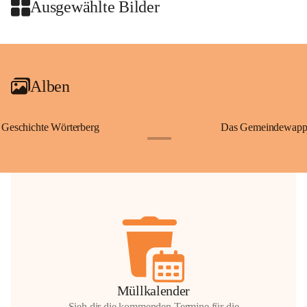
Wallfahrten und stillen Gebe
Ausgewählte Bilder
🌄 Von hier oben eröffnet si
und die sanfte Hügellandscha
+2
damit nicht nur ein religiöse
Ausflugsziel und ein bedeut
Alben
🙏 Viele persönliche Erinne
verbunden – sei es bei eine
einem stimmungsvollen Sonne
Geschichte Wörterberg
Das Gemeindewapp
bis heute ein wichtiger Teil 
+1
Gemeinde.
💬 
Erinnern Sie sich an bes
Stephan?
 Vielleicht an eine
wunderschönen Ausblick? Tei
in den Kommentaren.
📸 
Haben Sie historische Fo
Stephan?
 Wir freuen uns, we
gemeinsam die Geschichte v
📖 Quellen: „Kapelle St. St
Müllkalender
Komitee zur Erhaltung der Ka
Sieh dir die kommenden Termine für die