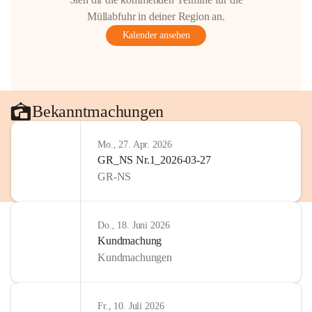
Gestaltung: Prof. Thomas Res
Müllabfuhr in deiner Region an.
📌H
inweis zum Urheberrech
Kalender ansehen
eingescannten Berichte, Chr
kulturellen Erbes der Geme
Urheberrecht bzw. den Rech
Wörterberg oder der jeweili
Eine Vervielfältigung, Weit
Bekanntmachungen
mit ausdrücklicher Zustimm
jeweiligen Urheberinnen und
Mo., 27. Apr. 2026
privaten Gebrauch hinaus b
GR_NS Nr.1_2026-03-27
🔏 
Zum Schutz unseres Geme
GR-NS
und Bürgern für die Bereits
Erinnerungen, die dazu beit
lebendig zu halten.
Do., 18. Juni 2026
Kundmachung
Kundmachungen
Fr., 10. Juli 2026