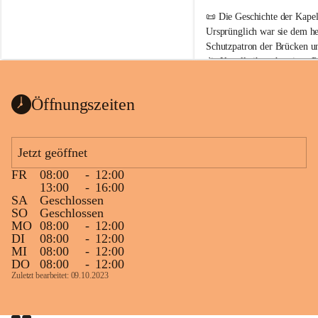
📜 
Die Geschichte der Kapell
Ursprünglich war sie 
dem he
Schutzpatron der Brücken u
die Kapelle ihren heutigen P
Auszug Broschüre Komitee 
König von Ungarn
.
indearchiv Wörterberg
0,4 MB
👑 
Warum trägt die Kapelle
Öffnungszeiten
Der heilige Stephan gilt als 
wurde um 975 geboren und 
Jetzt geöffnet
großer Weitsicht führte er d
gründete Bistümer und Kirch
FR
08:00
-
12:00
ungarischen Staat. Aufgrund
13:00
-
16:00
wurde er später heiliggespro
SA
Geschlossen
SO
Geschlossen
Gerade das heutige Burgenla
MO
08:00
-
12:00
Königreichs Ungarn. Die U
DI
08:00
-
12:00
MI
08:00
-
12:00
erinnert an diese enge histo
DO
08:00
-
12:00
⛪ Im Inneren der Kapelle bef
Zuletzt bearbeitet: 09.10.2023
eine Marienstatue aus dem f
Jahrzehnte war und ist die 