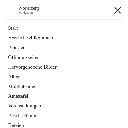
Wörterberg
Navigation
Wörterberg
Start
Herzlich willkommen
Gemeinde
Beiträge
5 Schnellzugriffe
Öffnungszeiten
Bürgerservice
9 Schnellzugriffe
Hervorgehobene Bilder
Alben
+9
Müllkalender
Amtstafel
Veranstaltungen
Beschreibung
Hauptadresse
Dateien