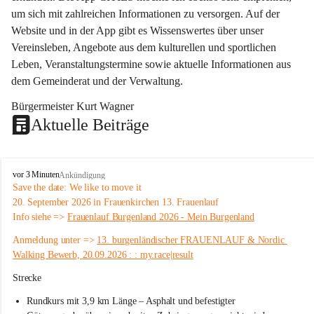
um sich mit zahlreichen Informationen zu versorgen. Auf der 
Website und in der App gibt es Wissenswertes über unser 
Vereinsleben, Angebote aus dem kulturellen und sportlichen 
Leben, Veranstaltungstermine sowie aktuelle Informationen aus 
dem Gemeinderat und der Verwaltung. 
Bürgermeister Kurt Wagner
Aktuelle Beiträge
W
vor 3 Minuten
Ankündigung
ö
Save the date: 
We like to move it
r
20. September 2026 in Frauenkirchen 13. Frauenlauf
t
Info siehe => 
Frauenlauf Burgenland 2026 - Mein Burgenland
e
r
Anmeldung unter => 
13. burgenländischer FRAUENLAUF & Nordic 
b
Walking Bewerb, 20.09.2026 : : my.race|result
e
r
Strecke
g
Rundkurs mit 3,9 km Länge – Asphalt und befestigter 