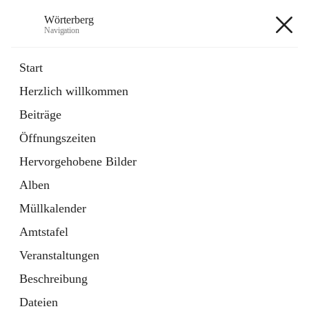
Wörterberg
Navigation
Wörterberg
Start
Herzlich willkommen
Gemeinde
Beiträge
5 Schnellzugriffe
Öffnungszeiten
Bürgerservice
9 Schnellzugriffe
Hervorgehobene Bilder
Alben
+9
Müllkalender
Amtstafel
Veranstaltungen
Beschreibung
Hauptadresse
Dateien