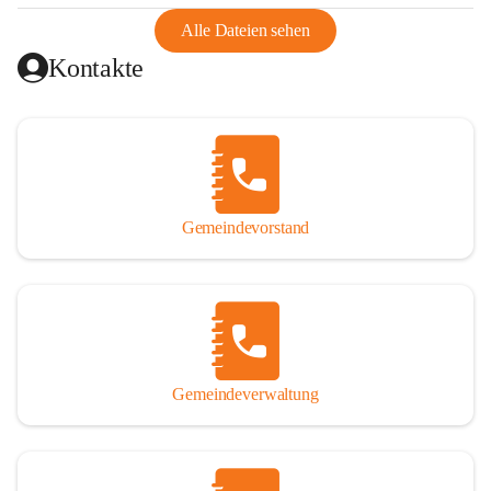
abgeschnitten, mit dem es wirtschaftlich eine Einheit bildete. 
Aus diesem Grund war die Bevölkerung dazu gezwungen, 
Alle Dateien sehen
Schmuggel zu betreiben. Es kam oft zu nächtlichen 
Kontakte
Überfällen und Schießereien. Erst mit dem Anschluss des 
Burgenlands an Österreich wurde es ruhiger und auch 
wirtschaftlich ging es bergauf. Dieser Aufschwung endete 
1926. Es folgten Arbeitslosigkeit, Preissteigerung und 
Unanbringlichkeit von Produkten. Daher wurde der 
Anschluss an das Deutsche Reich begrüßt. Als der Zweite 
Gemeindevorstand
Weltkrieg ausbrach, schwang die Stimmung um. Es starben 
26 Männer an der Front, weitere 16 werden vermisst.

Von 1971 bis 1991 gehörte Wörterberg zur Gemeinde 
Ollersdorf. Durch den Einsatz von mehreren Ortsansässigen 
wurde Wörterberg 1991 wieder eine eigenständige 
Gemeindeverwaltung
Gemeinde. 

Lage
Die Gemeinde liegt im Südburgenland im Nordwesten des 