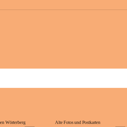
großer Weitsicht
gründete Bistüme
ungarischen Staa
wurde er später 
Gerade das heuti
Königreichs Ung
erinnert an diese
⛪ Im Inneren der 
eine Marienstatu
Jahrzehnte war u
Wallfahrten und 
🌄 Von hier oben
und die sanfte H
damit nicht nur e
Ausflugsziel und
🙏 Viele persönl
verbunden – sei 
einem stimmungsv
en Wörterberg
Alte Fotos und Postkarten
bis heute ein wic