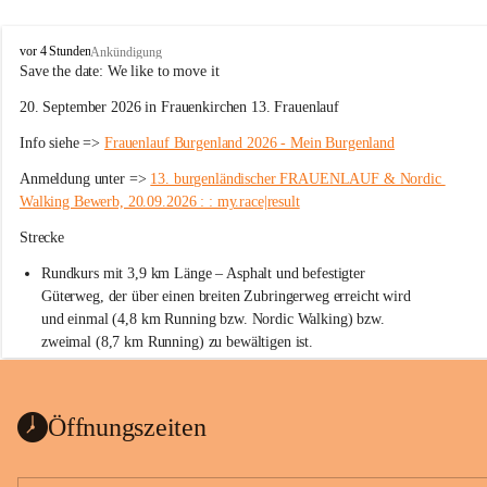
W
vor 4 Stunden
Ankündigung
ö
Save the date: 
We like to move it
r
20. September 2026 in Frauenkirchen 13. Frauenlauf
t
e
Info siehe => 
Frauenlauf Burgenland 2026 - Mein Burgenland
r
b
Anmeldung unter => 
13. burgenländischer FRAUENLAUF & Nordic 
e
Walking Bewerb, 20.09.2026 : : my.race|result
r
g
Strecke
Rundkurs mit 3,9 km Länge – Asphalt und befestigter 
Güterweg, der über einen breiten Zubringerweg erreicht wird 
und einmal (4,8 km Running bzw. Nordic Walking) bzw. 
zweimal (8,7 km Running) zu bewältigen ist.
Start
Parkplatz auf der Rückseite der St. Martins Therme & Lodge
Öffnungszeiten
Ziel
Parkplatz auf der Rückseite der St. Martins Therme & Lodge 