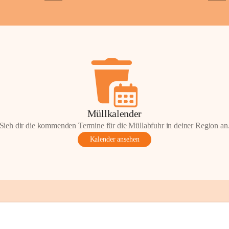
+2
+5
Gemeinde.
💬 
Erinnern Sie 
Stephan?
 Vielle
wunderschönen Au
in den Komment
📸 
Haben Sie his
Stephan?
 Wir fr
gemeinsam die G
📖 Quellen: „Kap
Müllkalender
Komitee zur Erhal
Sieh dir die kommenden Termine für die Müllabfuhr in deiner Region an
Gestaltung: Prof
Kalender ansehen
📌H
inweis zum 
eingescannten Be
kulturellen Erb
Urheberrecht bz
Wörterberg oder 
Eine Vervielfält
mit ausdrücklic
jeweiligen Urheb