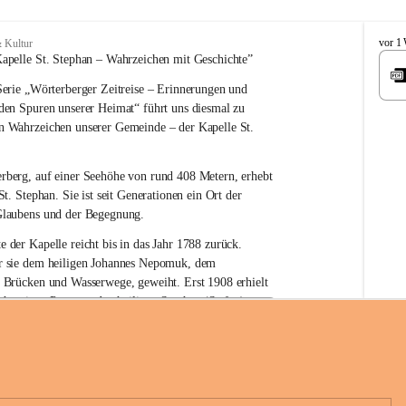
W
vor 1
 Kultur
ö
apelle St. Stephan – 
Wahrzeichen 
mit Geschichte”
r
erie 
„Wörterberger Zeitreise – Erinnerungen und 
t
e
 den Spuren unserer Heimat“
 führt uns diesmal zu 
r
n Wahrzeichen unserer Gemeinde – der 
Kapelle St. 
b
e
r
rberg, auf einer Seehöhe von rund 
408 Metern
, erhebt 
g
St. Stephan. Sie ist seit Generationen ein Ort der 
Glaubens und der Begegnung.
e der Kapelle reicht bis in das Jahr 1788 zurück.
 sie 
dem heiligen Johannes Nepomuk
, dem 
r Brücken und Wasserwege, geweiht. Erst 
1908
 erhielt 
n heutigen Patron – 
den heiligen Stephan (Stefan), 
hüre Komitee zur Erhaltung der Kapelle St. Stefan_Geme
rn
.
örterberg
die Kapelle den Namen St. Stephan?
an gilt als 
erster christlicher König Ungarns
. Er 
boren und im Jahr 1000 zum König gekrönt. Mit 