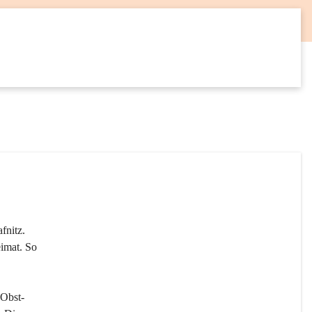
12
SEP
fnitz. 
imat. So 
 Obst- 