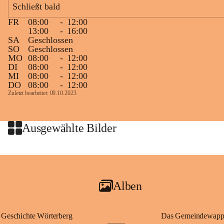
Schließt bald
Zielgelände mit Verpflegungstruck
FR
08:00
-
12:00
Ablauf
13:00
-
16:00
SA
Geschlossen
Samstag, 19.9.
SO
Geschlossen
MO
08:00
-
12:00
13 bis 15 Uhr Startnummernausgabe, im Seminarraum der St. 
DI
08:00
-
12:00
Martins Therme & Lodge Frauenkirchen (vom Parkplatz hinter 
MI
08:00
-
12:00
der Therme zugänglich)
DO
08:00
-
12:00
Zuletzt bearbeitet: 09.10.2023
Sonntag, 20.9.
09:15 Uhr Warm-up
09:30 Uhr Start Läuferinnen 4,8 km & 8,7 km
Ausgewählte Bilder
10:45 Uhr Warm-up
11:00 Uhr Start Walkerinnen 4,8 km
ab 12:30 Uhr Siegerinnenehrungen
Alben
Geschichte Wörterberg
Das Gemeindewapp