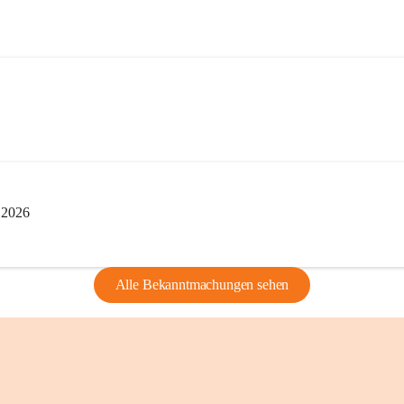
privaten Gebrau
🔏 
Zum Schutz u
und Bürgern für 
Erinnerungen, di
lebendig zu halte
i 2026
Alle Bekanntmachungen sehen