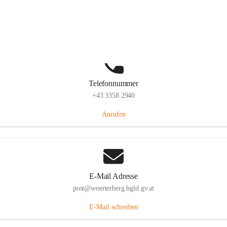
Hauptstraße 39, 7550 Wörterberg, AUT
Auf Karte ansehen
Telefonnummer
+43 3358 2940
Anrufen
E-Mail Adresse
post@woerterberg.bgld.gv.at
E-Mail schreiben