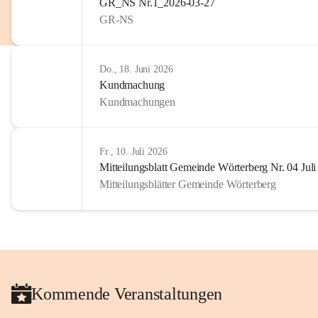
GR_NS Nr.1_2026-03-27
privaten Gebrauch hinaus b
GR-NS
🔏 
Zum Schutz unseres Geme
und Bürgern für die Bereits
Erinnerungen, die dazu beit
Do., 18. Juni 2026
lebendig zu halten.
Kundmachung
Kundmachungen
Fr., 10. Juli 2026
Mitteilungsblatt Gemeinde Wörterberg Nr. 04 Jul
Mitteilungsblätter Gemeinde Wörterberg
Kommende Veranstaltungen