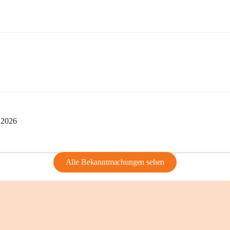
edarf der vorherigen Zustimmung.
indearchivs danken wir allen Bürgerinnen 
tellung von Bildern, Dokumenten und 
ragen, die Geschichte unserer Heimat 
i 2026
Alle Bekanntmachungen sehen