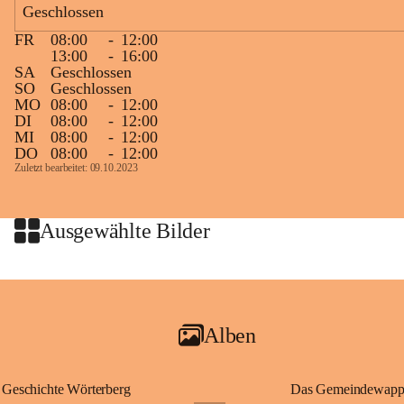
Geschlossen
großer Weitsicht führte er d
gründete Bistümer und Kirch
FR
08:00
-
12:00
ungarischen Staat. Aufgrund
13:00
-
16:00
wurde er später heiliggespro
SA
Geschlossen
SO
Geschlossen
Gerade das heutige Burgenla
MO
08:00
-
12:00
Königreichs Ungarn. Die U
DI
08:00
-
12:00
MI
08:00
-
12:00
erinnert an diese enge histo
DO
08:00
-
12:00
⛪ Im Inneren der Kapelle bef
Zuletzt bearbeitet: 09.10.2023
eine Marienstatue aus dem f
Jahrzehnte war und ist die 
Wallfahrten und stillen Gebe
Ausgewählte Bilder
🌄 Von hier oben eröffnet si
und die sanfte Hügellandscha
damit nicht nur ein religiöse
Ausflugsziel und ein bedeut
Alben
🙏 Viele persönliche Erinne
verbunden – sei es bei eine
einem stimmungsvollen Sonne
Geschichte Wörterberg
Das Gemeindewapp
bis heute ein wichtiger Teil 