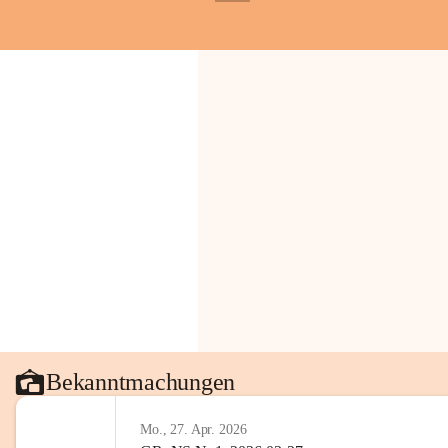
+1
Gemeinde.
💬 
Erinnern Sie sich an bes
Stephan?
 Vielleicht an eine
wunderschönen Ausblick? Tei
in den Kommentaren.
📸 
Haben Sie historische Fo
Stephan?
 Wir freuen uns, we
gemeinsam die Geschichte v
📖 Quellen: „Kapelle St. St
Komitee zur Erhaltung der Ka
Gestaltung: Prof. Thomas Res
📌H
inweis zum Urheberrech
eingescannten Berichte, Chr
kulturellen Erbes der Geme
Urheberrecht bzw. den Rech
Wörterberg oder der jeweili
Bekanntmachungen
Eine Vervielfältigung, Weit
mit ausdrücklicher Zustimm
Mo., 27. Apr. 2026
jeweiligen Urheberinnen und