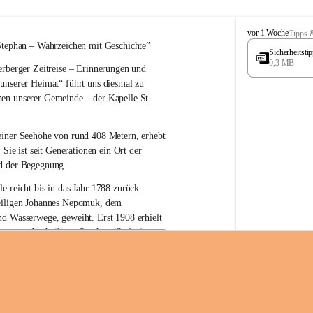
W
vor 1 Woche
Tipps 
ö
Stephan – 
Wahrzeichen 
mit Geschichte”
Sicherheitst
r
0,3 MB
rberger Zeitreise – Erinnerungen und 
t
e
 unserer Heimat“
 führt uns diesmal zu 
r
en unserer Gemeinde – der 
Kapelle St. 
b
e
r
einer Seehöhe von rund 
408 Metern
, erhebt 
g
 Sie ist seit Generationen ein Ort der 
d der Begegnung.
e reicht bis in das Jahr 1788 zurück.
iligen Johannes Nepomuk
, dem 
nd Wasserwege, geweiht. Erst 
1908
 erhielt 
atron – 
den heiligen Stephan (Stefan), 
zur Erhaltung der Kapelle St. Stefan_Geme
 den Namen St. Stephan?
erster christlicher König Ungarns
. Er 
im Jahr 1000 zum König gekrönt. Mit 