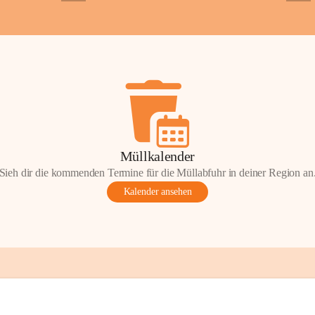
+2
+5
ondere Momente bei der Kapelle St. 
 Andacht, einen Spaziergang oder einen 
len Sie Ihre Erinnerungen gerne mit uns 
tos oder Geschichten zur Kapelle St. 
nn Sie diese mit uns teilen und so 
on Wörterberg lebendig halten.
efan Wörterberg“, herausgegeben vom 
Müllkalender
pelle St. Stefan. Inhalt: Herta Resetarits, 
Sieh dir die kommenden Termine für die Müllabfuhr in deiner Region an
etarits.
Kalender ansehen
t:
 Die veröffentlichten Fotos, 
onik-Auszüge und Beiträge sind Teil des 
inde Wörterberg und unterliegen dem 
ten am geistigen Eigentum der Gemeinde 
gen Rechteinhaberinnen und Rechteinhaber. 
erverwendung oder Veröffentlichung ist nur 
ung der Gemeinde Wörterberg bzw. der 
 Urheber gestattet. Eine Nutzung über den 