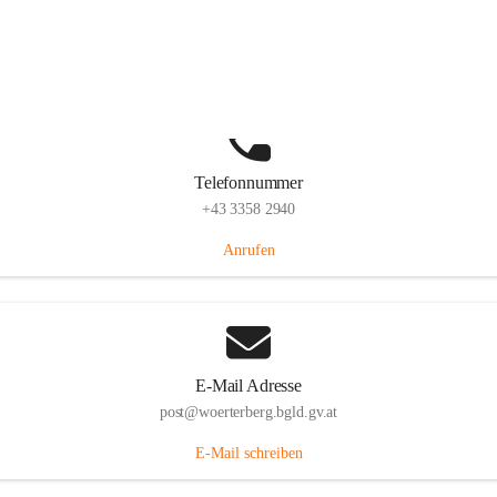
Hauptstraße 39, 7550 Wörterberg, AUT
Auf Karte ansehen
Telefonnummer
+43 3358 2940
Anrufen
E-Mail Adresse
post@woerterberg.bgld.gv.at
E-Mail schreiben