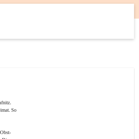
12
SEP
fnitz. 
imat. So 
 Obst- 