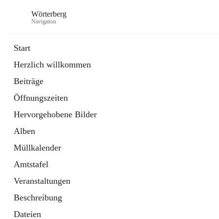
Wörterberg
Navigation
Start
Herzlich willkommen
Gemeinde
Beiträge
5 Schnellzugriffe
Öffnungszeiten
Bürgerservice
9 Schnellzugriffe
Hervorgehobene Bilder
Alben
Müllkalender
Amtstafel
Veranstaltungen
Beschreibung
Dateien