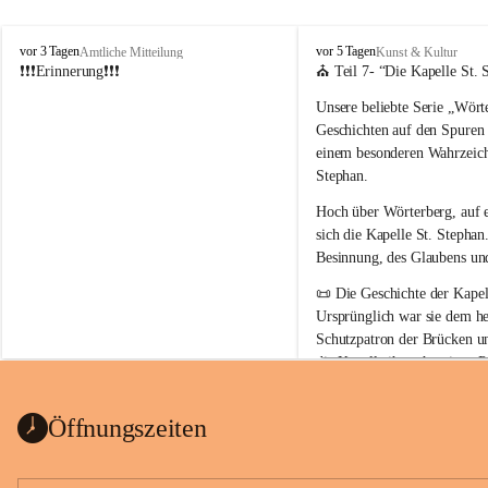
W
W
vor 3 Tagen
vor 5 Tagen
Amtliche Mitteilung
Kunst & Kultur
ö
ö
❗❗❗Erinnerung❗❗❗
⛪ Teil 7- “
Die Kapelle St. 
r
r
Unsere beliebte Serie 
„Wörte
t
t
e
e
Geschichten auf den Spuren
r
r
einem besonderen Wahrzeich
b
b
Stephan
.
e
e
r
r
Hoch über Wörterberg, auf 
g
g
sich die Kapelle St. Stephan.
Besinnung, des Glaubens un
📜 
Die Geschichte der Kapell
Ursprünglich war sie 
dem he
Schutzpatron der Brücken u
die Kapelle ihren heutigen P
Auszug Broschüre Komitee 
König von Ungarn
.
indearchiv Wörterberg
0,4 MB
👑 
Warum trägt die Kapelle
Öffnungszeiten
Der heilige Stephan gilt als 
wurde um 975 geboren und 