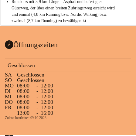
Rundkurs mit 3,9 km Länge – Asphalt und befestigter 
Güterweg, der über einen breiten Zubringerweg erreicht wird 
und einmal (4,8 km Running bzw. Nordic Walking) bzw. 
zweimal (8,7 km Running) zu bewältigen ist.
Start
Parkplatz auf der Rückseite der St. Martins Therme & Lodge
Öffnungszeiten
Ziel
Parkplatz auf der Rückseite der St. Martins Therme & Lodge 
Geschlossen
Zielgelände mit Verpflegungstruck
SA
Geschlossen
Ablauf
SO
Geschlossen
MO
08:00
-
12:00
Samstag, 19.9.
DI
08:00
-
12:00
MI
08:00
-
12:00
13 bis 15 Uhr Startnummernausgabe, im Seminarraum der St. 
DO
08:00
-
12:00
Martins Therme & Lodge Frauenkirchen (vom Parkplatz hinter 
FR
08:00
-
12:00
der Therme zugänglich)
13:00
-
16:00
Zuletzt bearbeitet: 09.10.2023
Sonntag, 20.9.
09:15 Uhr Warm-up