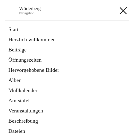
Wörterberg
Navigation
Wörterberg
Start
Herzlich willkommen
Gemeinde
Beiträge
5 Schnellzugriffe
Öffnungszeiten
Bürgerservice
9 Schnellzugriffe
Hervorgehobene Bilder
Alben
+9
Müllkalender
Amtstafel
Veranstaltungen
Beschreibung
Hauptadresse
Dateien