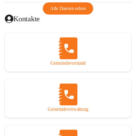
abgeschnitten, mit dem es wirtschaftlich eine Einheit bildete. 
Aus diesem Grund war die Bevölkerung dazu gezwungen, 
Alle Dateien sehen
Schmuggel zu betreiben. Es kam oft zu nächtlichen 
Kontakte
Überfällen und Schießereien. Erst mit dem Anschluss des 
Burgenlands an Österreich wurde es ruhiger und auch 
wirtschaftlich ging es bergauf. Dieser Aufschwung endete 
1926. Es folgten Arbeitslosigkeit, Preissteigerung und 
Unanbringlichkeit von Produkten. Daher wurde der 
Anschluss an das Deutsche Reich begrüßt. Als der Zweite 
Gemeindevorstand
Weltkrieg ausbrach, schwang die Stimmung um. Es starben 
26 Männer an der Front, weitere 16 werden vermisst.

Von 1971 bis 1991 gehörte Wörterberg zur Gemeinde 
Ollersdorf. Durch den Einsatz von mehreren Ortsansässigen 
wurde Wörterberg 1991 wieder eine eigenständige 
Gemeindeverwaltung
Gemeinde. 

Lage
Die Gemeinde liegt im Südburgenland im Nordwesten des 