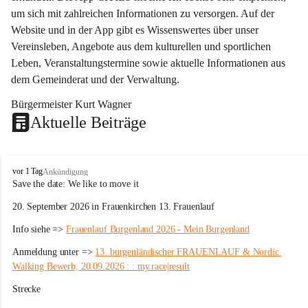
um sich mit zahlreichen Informationen zu versorgen. Auf der 
Website und in der App gibt es Wissenswertes über unser 
Vereinsleben, Angebote aus dem kulturellen und sportlichen 
Leben, Veranstaltungstermine sowie aktuelle Informationen aus 
dem Gemeinderat und der Verwaltung. 
Bürgermeister Kurt Wagner
Aktuelle Beiträge
W
vor 1 Tag
Ankündigung
ö
Save the date: 
We like to move it
r
20. September 2026 in Frauenkirchen 13. Frauenlauf
t
e
Info siehe => 
Frauenlauf Burgenland 2026 - Mein Burgenland
r
b
Anmeldung unter => 
13. burgenländischer FRAUENLAUF & Nordic 
e
Walking Bewerb, 20.09.2026 : : my.race|result
r
g
Strecke