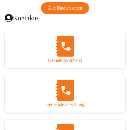
abgeschnitten, mit dem es wirtschaftlich eine Einheit bildete. 
Aus diesem Grund war die Bevölkerung dazu gezwungen, 
Alle Dateien sehen
Schmuggel zu betreiben. Es kam oft zu nächtlichen 
Kontakte
Überfällen und Schießereien. Erst mit dem Anschluss des 
Burgenlands an Österreich wurde es ruhiger und auch 
wirtschaftlich ging es bergauf. Dieser Aufschwung endete 
1926. Es folgten Arbeitslosigkeit, Preissteigerung und 
Unanbringlichkeit von Produkten. Daher wurde der 
Anschluss an das Deutsche Reich begrüßt. Als der Zweite 
Gemeindevorstand
Weltkrieg ausbrach, schwang die Stimmung um. Es starben 
26 Männer an der Front, weitere 16 werden vermisst.

Von 1971 bis 1991 gehörte Wörterberg zur Gemeinde 
Ollersdorf. Durch den Einsatz von mehreren Ortsansässigen 
wurde Wörterberg 1991 wieder eine eigenständige 
Gemeindeverwaltung
Gemeinde. 

Lage
Die Gemeinde liegt im Südburgenland im Nordwesten des 