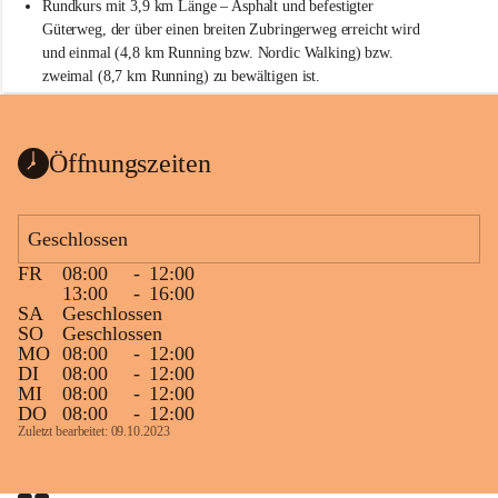
Rundkurs mit 3,9 km Länge – Asphalt und befestigter 
Güterweg, der über einen breiten Zubringerweg erreicht wird 
und einmal (4,8 km Running bzw. Nordic Walking) bzw. 
zweimal (8,7 km Running) zu bewältigen ist.
Start
Parkplatz auf der Rückseite der St. Martins Therme & Lodge
Öffnungszeiten
Ziel
Parkplatz auf der Rückseite der St. Martins Therme & Lodge 
Geschlossen
Zielgelände mit Verpflegungstruck
FR
08:00
-
12:00
Ablauf
13:00
-
16:00
SA
Geschlossen
Samstag, 19.9.
SO
Geschlossen
MO
08:00
-
12:00
13 bis 15 Uhr Startnummernausgabe, im Seminarraum der St. 
DI
08:00
-
12:00
Martins Therme & Lodge Frauenkirchen (vom Parkplatz hinter 
MI
08:00
-
12:00
der Therme zugänglich)
DO
08:00
-
12:00
Zuletzt bearbeitet: 09.10.2023
Sonntag, 20.9.
09:15 Uhr Warm-up