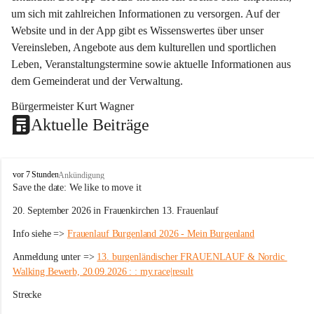
um sich mit zahlreichen Informationen zu versorgen. Auf der 
Website und in der App gibt es Wissenswertes über unser 
Vereinsleben, Angebote aus dem kulturellen und sportlichen 
Leben, Veranstaltungstermine sowie aktuelle Informationen aus 
dem Gemeinderat und der Verwaltung. 
Bürgermeister Kurt Wagner
Aktuelle Beiträge
W
vor 7 Stunden
Ankündigung
ö
Save the date: 
We like to move it
r
20. September 2026 in Frauenkirchen 13. Frauenlauf
t
e
Info siehe => 
Frauenlauf Burgenland 2026 - Mein Burgenland
r
b
Anmeldung unter => 
13. burgenländischer FRAUENLAUF & Nordic 
e
Walking Bewerb, 20.09.2026 : : my.race|result
r
g
Strecke