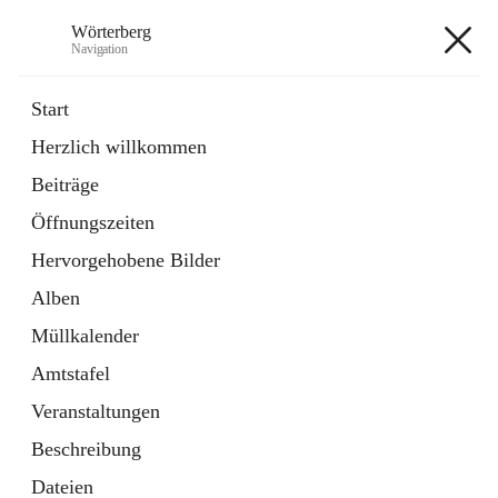
Wörterberg
Navigation
Wörterberg
Start
Herzlich willkommen
Gemeinde
Beiträge
5 Schnellzugriffe
Öffnungszeiten
Bürgerservice
9 Schnellzugriffe
Hervorgehobene Bilder
Alben
+9
Müllkalender
Amtstafel
Veranstaltungen
Beschreibung
Hauptadresse
Dateien