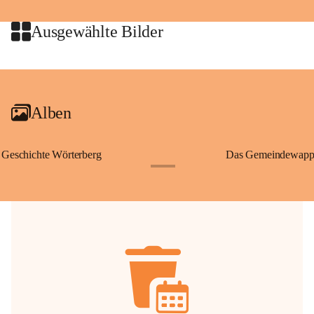
jeweiligen Urheberinnen und Urheber gestattet. Eine Nutzung über den 
privaten Gebrauch hinaus bedarf der vorherigen Zustimmung.
Ausgewählte Bilder
🔏 
Zum Schutz unseres Gemeindearchivs danken wir allen Bürgerinnen 
und Bürgern für die Bereitstellung von Bildern, Dokumenten und 
+2
Erinnerungen, die dazu beitragen, die Geschichte unserer Heimat 
lebendig zu halten.
Alben
Geschichte Wörterberg
Das Gemeindewapp
+1