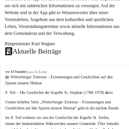
um sich mit zahlreichen Informationen zu versorgen. Auf der 
Website und in der App gibt es Wissenswertes über unser 
Vereinsleben, Angebote aus dem kulturellen und sportlichen 
Leben, Veranstaltungstermine sowie aktuelle Informationen aus 
dem Gemeinderat und der Verwaltung. 
Bürgermeister Kurt Wagner
Aktuelle Beiträge
W
vor 14 Stunden
Kunst & Kultur
ö
📖 Wörterberger Zeitreise – Erinnerungen und Geschichten auf den 
r
Spuren unserer Heimat
t
e
8. Teil – Die Geschichte der Kapelle St. Stephan (1788–1978)
 ⛪📜
r
Unsere beliebte Serie 
„Wörterberger Zeitreise – Erinnerungen und 
b
e
Geschichten auf den Spuren unserer Heimat“
 geht in die nächste Runde.
r
Im 
8. Teil
 widmen wir uns der Geschichte der 
Kapelle St. Stefan
, 
g
einem der bedeutendsten Wahrzeichen unserer Gemeinde. Über beinahe 