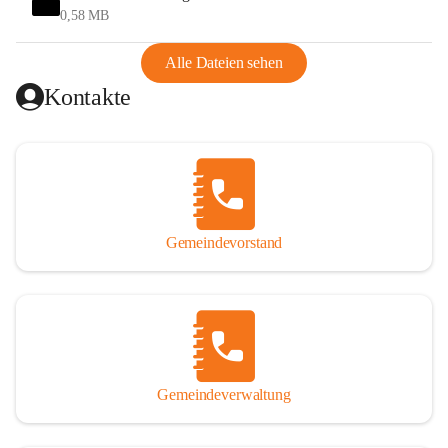
und Ungarn war. Dadurch war Wörterberg von Wörth 
0,58 MB
abgeschnitten, mit dem es wirtschaftlich eine Einheit bildete. 
Aus diesem Grund war die Bevölkerung dazu gezwungen, 
Alle Dateien sehen
Schmuggel zu betreiben. Es kam oft zu nächtlichen 
Kontakte
Überfällen und Schießereien. Erst mit dem Anschluss des 
Burgenlands an Österreich wurde es ruhiger und auch 
wirtschaftlich ging es bergauf. Dieser Aufschwung endete 
1926. Es folgten Arbeitslosigkeit, Preissteigerung und 
Unanbringlichkeit von Produkten. Daher wurde der 
Anschluss an das Deutsche Reich begrüßt. Als der Zweite 
Gemeindevorstand
Weltkrieg ausbrach, schwang die Stimmung um. Es starben 
26 Männer an der Front, weitere 16 werden vermisst.

Von 1971 bis 1991 gehörte Wörterberg zur Gemeinde 
Ollersdorf. Durch den Einsatz von mehreren Ortsansässigen 
wurde Wörterberg 1991 wieder eine eigenständige 
Gemeindeverwaltung
Gemeinde. 

Lage