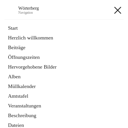
Wörterberg
Navigation
Wörterberg
Start
Herzlich willkommen
Gemeinde
Beiträge
5 Schnellzugriffe
Öffnungszeiten
Bürgerservice
9 Schnellzugriffe
Hervorgehobene Bilder
Alben
+9
Müllkalender
Amtstafel
Veranstaltungen
Beschreibung
Hauptadresse
Dateien