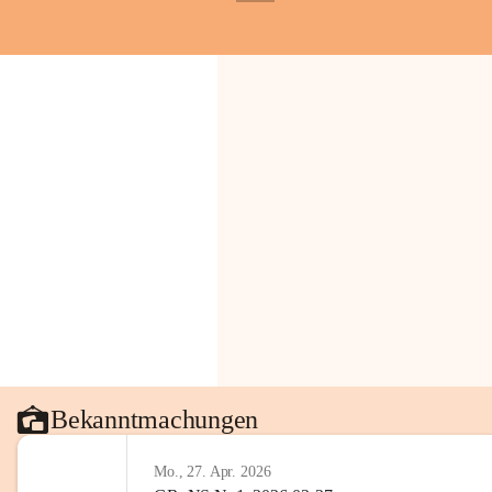
+1
Gemeinde.
💬 
Erinnern Sie sich an bes
Stephan?
 Vielleicht an eine
wunderschönen Ausblick? Tei
in den Kommentaren.
📸 
Haben Sie historische Fo
Stephan?
 Wir freuen uns, we
gemeinsam die Geschichte v
📖 Quellen: „Kapelle St. St
Komitee zur Erhaltung der Ka
Gestaltung: Prof. Thomas Res
📌H
inweis zum Urheberrech
eingescannten Berichte, Chr
kulturellen Erbes der Geme
Urheberrecht bzw. den Rech
Wörterberg oder der jeweili
Bekanntmachungen
Eine Vervielfältigung, Weit
mit ausdrücklicher Zustimm
Mo., 27. Apr. 2026
jeweiligen Urheberinnen und