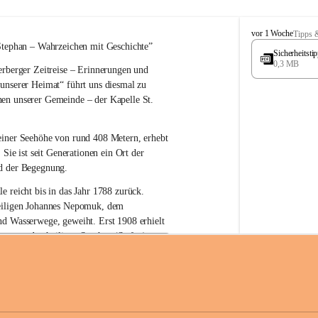
W
vor 1 Woche
Tipps 
ö
Stephan – 
Wahrzeichen 
mit Geschichte”
Sicherheitst
r
0,3 MB
rberger Zeitreise – Erinnerungen und 
t
e
 unserer Heimat“
 führt uns diesmal zu 
r
en unserer Gemeinde – der 
Kapelle St. 
b
e
r
einer Seehöhe von rund 
408 Metern
, erhebt 
g
 Sie ist seit Generationen ein Ort der 
d der Begegnung.
e reicht bis in das Jahr 1788 zurück.
iligen Johannes Nepomuk
, dem 
nd Wasserwege, geweiht. Erst 
1908
 erhielt 
atron – 
den heiligen Stephan (Stefan), 
zur Erhaltung der Kapelle St. Stefan_Geme
 den Namen St. Stephan?
erster christlicher König Ungarns
. Er 
im Jahr 1000 zum König gekrönt. Mit 