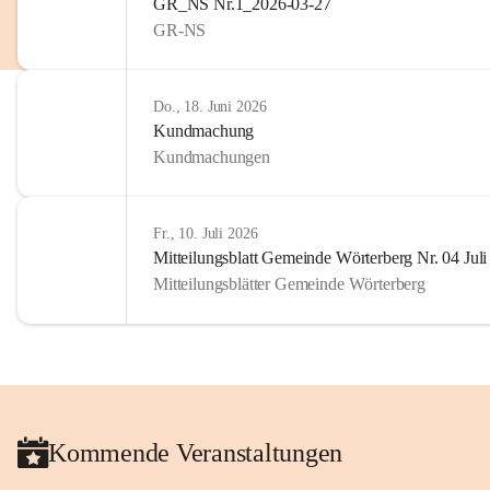
GR_NS Nr.1_2026-03-27
privaten Gebrauch hinaus b
GR-NS
🔏 
Zum Schutz unseres Geme
und Bürgern für die Bereits
Erinnerungen, die dazu beit
Do., 18. Juni 2026
lebendig zu halten.
Kundmachung
Kundmachungen
Fr., 10. Juli 2026
Mitteilungsblatt Gemeinde Wörterberg Nr. 04 Jul
Mitteilungsblätter Gemeinde Wörterberg
Kommende Veranstaltungen