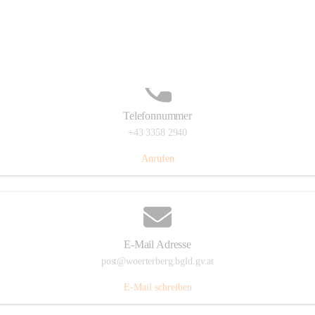
Hauptstraße 39, 7550 Wörterberg, AUT
Auf Karte ansehen
Telefonnummer
+43 3358 2940
Anrufen
E-Mail Adresse
post@woerterberg.bgld.gv.at
E-Mail schreiben