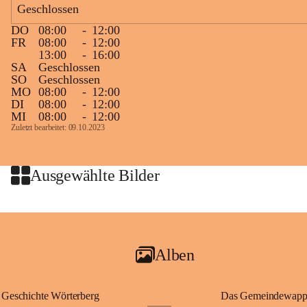
Geschlossen
großer Weitsicht führte er d
gründete Bistümer und Kirch
DO
08:00
-
12:00
ungarischen Staat. Aufgrund
FR
08:00
-
12:00
wurde er später heiliggespro
13:00
-
16:00
SA
Geschlossen
Gerade das heutige Burgenla
SO
Geschlossen
Königreichs Ungarn. Die U
MO
08:00
-
12:00
DI
08:00
-
12:00
erinnert an diese enge histo
MI
08:00
-
12:00
⛪ Im Inneren der Kapelle bef
Zuletzt bearbeitet: 09.10.2023
eine Marienstatue aus dem f
Jahrzehnte war und ist die 
Wallfahrten und stillen Gebe
Ausgewählte Bilder
🌄 Von hier oben eröffnet si
und die sanfte Hügellandscha
damit nicht nur ein religiöse
Ausflugsziel und ein bedeut
Alben
🙏 Viele persönliche Erinne
verbunden – sei es bei eine
einem stimmungsvollen Sonne
Geschichte Wörterberg
Das Gemeindewapp
bis heute ein wichtiger Teil 