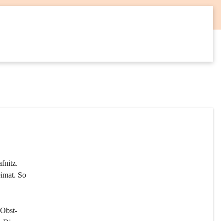
12
SEP
fnitz. 
imat. So 
 Obst- 