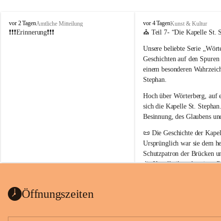
W
W
vor 2 Tagen
vor 4 Tagen
Amtliche Mitteilung
Kunst & Kultur
ö
ö
❗❗❗Erinnerung❗❗❗
⛪ Teil 7- “
Die Kapelle St. 
r
r
Unsere beliebte Serie 
„Wörte
t
t
e
e
Geschichten auf den Spuren
r
r
einem besonderen Wahrzeich
b
b
Stephan
.
e
e
r
r
Hoch über Wörterberg, auf 
g
g
sich die Kapelle St. Stephan.
Besinnung, des Glaubens un
📜 
Die Geschichte der Kapell
Ursprünglich war sie 
dem he
Schutzpatron der Brücken u
die Kapelle ihren heutigen P
Auszug Broschüre Komitee 
König von Ungarn
.
indearchiv Wörterberg
0,4 MB
👑 
Warum trägt die Kapelle
Öffnungszeiten
Der heilige Stephan gilt als 
wurde um 975 geboren und 