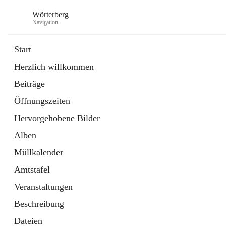
Wörterberg
Navigation
Start
Herzlich willkommen
Gemeinde
Beiträge
5 Schnellzugriffe
Öffnungszeiten
Bürgerservice
9 Schnellzugriffe
Hervorgehobene Bilder
Alben
Müllkalender
Amtstafel
Veranstaltungen
Beschreibung
Dateien