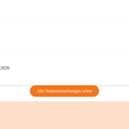
edarf der vorherigen Zustimmung.
indearchivs danken wir allen Bürgerinnen 
tellung von Bildern, Dokumenten und 
ragen, die Geschichte unserer Heimat 
i 2026
Alle Bekanntmachungen sehen