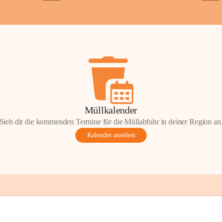
+2
+5
ondere Momente bei der Kapelle St. 
 Andacht, einen Spaziergang oder einen 
len Sie Ihre Erinnerungen gerne mit uns 
tos oder Geschichten zur Kapelle St. 
nn Sie diese mit uns teilen und so 
on Wörterberg lebendig halten.
efan Wörterberg“, herausgegeben vom 
Müllkalender
pelle St. Stefan. Inhalt: Herta Resetarits, 
Sieh dir die kommenden Termine für die Müllabfuhr in deiner Region an
etarits.
Kalender ansehen
t:
 Die veröffentlichten Fotos, 
onik-Auszüge und Beiträge sind Teil des 
inde Wörterberg und unterliegen dem 
ten am geistigen Eigentum der Gemeinde 
gen Rechteinhaberinnen und Rechteinhaber. 
erverwendung oder Veröffentlichung ist nur 
ung der Gemeinde Wörterberg bzw. der 
 Urheber gestattet. Eine Nutzung über den 