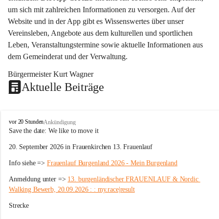
um sich mit zahlreichen Informationen zu versorgen. Auf der 
Website und in der App gibt es Wissenswertes über unser 
Vereinsleben, Angebote aus dem kulturellen und sportlichen 
Leben, Veranstaltungstermine sowie aktuelle Informationen aus 
dem Gemeinderat und der Verwaltung. 
Bürgermeister Kurt Wagner
Aktuelle Beiträge
W
vor 20 Stunden
Ankündigung
ö
Save the date: 
We like to move it
r
20. September 2026 in Frauenkirchen 13. Frauenlauf
t
e
Info siehe => 
Frauenlauf Burgenland 2026 - Mein Burgenland
r
b
Anmeldung unter => 
13. burgenländischer FRAUENLAUF & Nordic 
e
Walking Bewerb, 20.09.2026 : : my.race|result
r
g
Strecke