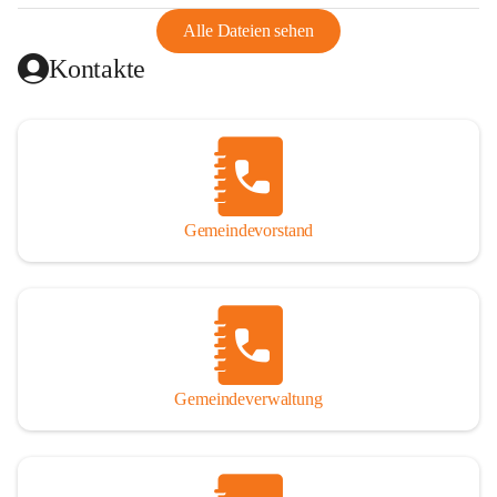
abgeschnitten, mit dem es wirtschaftlich eine Einheit bildete. 
Aus diesem Grund war die Bevölkerung dazu gezwungen, 
Alle Dateien sehen
Schmuggel zu betreiben. Es kam oft zu nächtlichen 
Kontakte
Überfällen und Schießereien. Erst mit dem Anschluss des 
Burgenlands an Österreich wurde es ruhiger und auch 
wirtschaftlich ging es bergauf. Dieser Aufschwung endete 
1926. Es folgten Arbeitslosigkeit, Preissteigerung und 
Unanbringlichkeit von Produkten. Daher wurde der 
Anschluss an das Deutsche Reich begrüßt. Als der Zweite 
Gemeindevorstand
Weltkrieg ausbrach, schwang die Stimmung um. Es starben 
26 Männer an der Front, weitere 16 werden vermisst.

Von 1971 bis 1991 gehörte Wörterberg zur Gemeinde 
Ollersdorf. Durch den Einsatz von mehreren Ortsansässigen 
wurde Wörterberg 1991 wieder eine eigenständige 
Gemeindeverwaltung
Gemeinde. 

Lage
Die Gemeinde liegt im Südburgenland im Nordwesten des 