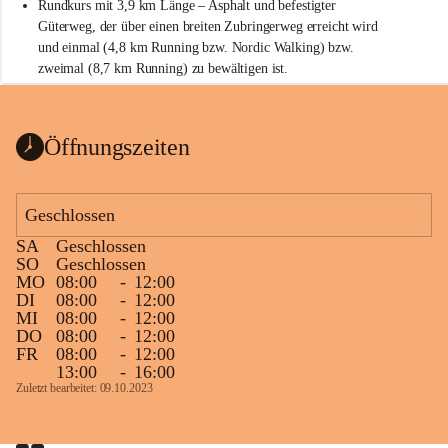
Rundkurs mit 3,9 km Länge – Asphalt und befestigter 
Güterweg, der über einen breiten Zubringerweg erreicht wird 
und einmal (4,8 km Running bzw. Nordic Walking) bzw. 
zweimal (8,7 km Running) zu bewältigen ist.
Start
Parkplatz auf der Rückseite der St. Martins Therme & Lodge
Öffnungszeiten
Ziel
Parkplatz auf der Rückseite der St. Martins Therme & Lodge 
Geschlossen
Zielgelände mit Verpflegungstruck
SA
Geschlossen
Ablauf
SO
Geschlossen
MO
08:00
-
12:00
Samstag, 19.9.
DI
08:00
-
12:00
MI
08:00
-
12:00
13 bis 15 Uhr Startnummernausgabe, im Seminarraum der St. 
DO
08:00
-
12:00
Martins Therme & Lodge Frauenkirchen (vom Parkplatz hinter 
FR
08:00
-
12:00
der Therme zugänglich)
13:00
-
16:00
Zuletzt bearbeitet: 09.10.2023
Sonntag, 20.9.
09:15 Uhr Warm-up