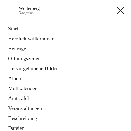
Wörterberg
Navigation
Wörterberg
Start
Herzlich willkommen
Gemeinde
Beiträge
5 Schnellzugriffe
Öffnungszeiten
Bürgerservice
9 Schnellzugriffe
Hervorgehobene Bilder
Alben
+9
Müllkalender
Amtstafel
Veranstaltungen
Beschreibung
Hauptadresse
Dateien