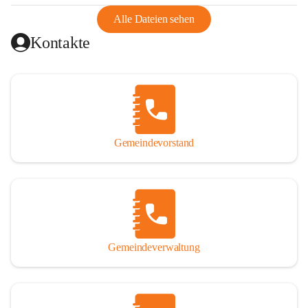
abgeschnitten, mit dem es wirtschaftlich eine Einheit bildete. 
Aus diesem Grund war die Bevölkerung dazu gezwungen, 
Alle Dateien sehen
Schmuggel zu betreiben. Es kam oft zu nächtlichen 
Kontakte
Überfällen und Schießereien. Erst mit dem Anschluss des 
Burgenlands an Österreich wurde es ruhiger und auch 
wirtschaftlich ging es bergauf. Dieser Aufschwung endete 
1926. Es folgten Arbeitslosigkeit, Preissteigerung und 
Unanbringlichkeit von Produkten. Daher wurde der 
Anschluss an das Deutsche Reich begrüßt. Als der Zweite 
Gemeindevorstand
Weltkrieg ausbrach, schwang die Stimmung um. Es starben 
26 Männer an der Front, weitere 16 werden vermisst.

Von 1971 bis 1991 gehörte Wörterberg zur Gemeinde 
Ollersdorf. Durch den Einsatz von mehreren Ortsansässigen 
wurde Wörterberg 1991 wieder eine eigenständige 
Gemeindeverwaltung
Gemeinde. 

Lage
Die Gemeinde liegt im Südburgenland im Nordwesten des 