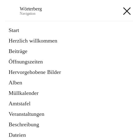
Wörterberg
Navigation
Wörterberg
Start
Herzlich willkommen
Gemeinde
Beiträge
5 Schnellzugriffe
Öffnungszeiten
Bürgerservice
9 Schnellzugriffe
Hervorgehobene Bilder
Alben
+9
Müllkalender
Amtstafel
Veranstaltungen
Beschreibung
Hauptadresse
Dateien