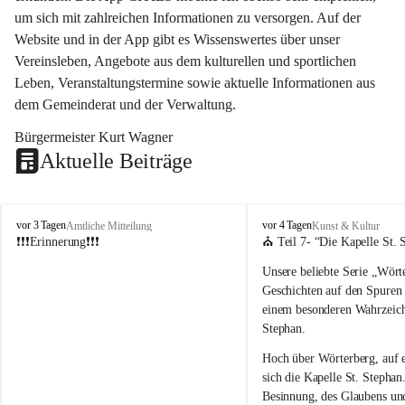
um sich mit zahlreichen Informationen zu versorgen. Auf der 
Website und in der App gibt es Wissenswertes über unser 
Vereinsleben, Angebote aus dem kulturellen und sportlichen 
Leben, Veranstaltungstermine sowie aktuelle Informationen aus 
dem Gemeinderat und der Verwaltung. 
Bürgermeister Kurt Wagner
Aktuelle Beiträge
W
W
vor 3 Tagen
vor 4 Tagen
Amtliche Mitteilung
Kunst & Kultur
ö
ö
❗❗❗Erinnerung❗❗❗
⛪ Teil 7- “
Die Kapelle St. 
r
r
Unsere beliebte Serie 
„Wörte
t
t
e
e
Geschichten auf den Spuren
r
r
einem besonderen Wahrzeich
b
b
Stephan
.
e
e
r
r
Hoch über Wörterberg, auf 
g
g
sich die Kapelle St. Stephan.
Besinnung, des Glaubens un