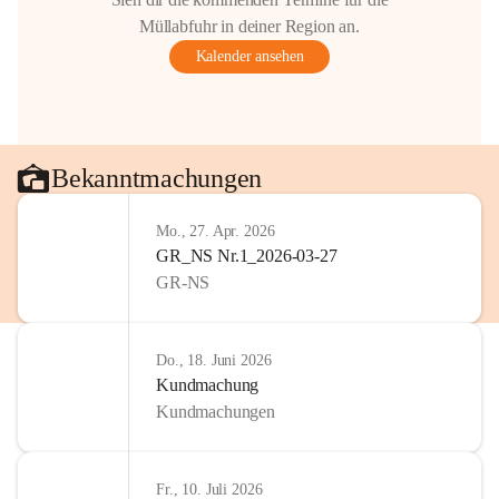
Gestaltung: Prof. Thomas Res
Müllabfuhr in deiner Region an.
📌H
inweis zum Urheberrech
Kalender ansehen
eingescannten Berichte, Chr
kulturellen Erbes der Geme
Urheberrecht bzw. den Rech
Wörterberg oder der jeweili
Eine Vervielfältigung, Weit
Bekanntmachungen
mit ausdrücklicher Zustimm
jeweiligen Urheberinnen und
Mo., 27. Apr. 2026
privaten Gebrauch hinaus b
GR_NS Nr.1_2026-03-27
🔏 
Zum Schutz unseres Geme
GR-NS
und Bürgern für die Bereits
Erinnerungen, die dazu beit
lebendig zu halten.
Do., 18. Juni 2026
Kundmachung
Kundmachungen
Fr., 10. Juli 2026