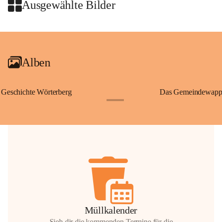
Wallfahrten und stillen Gebe
Ausgewählte Bilder
🌄 Von hier oben eröffnet si
und die sanfte Hügellandscha
+2
damit nicht nur ein religiöse
Ausflugsziel und ein bedeut
Alben
🙏 Viele persönliche Erinne
verbunden – sei es bei eine
einem stimmungsvollen Sonne
Geschichte Wörterberg
Das Gemeindewapp
bis heute ein wichtiger Teil 
+1
Gemeinde.
💬 
Erinnern Sie sich an bes
Stephan?
 Vielleicht an eine
wunderschönen Ausblick? Tei
in den Kommentaren.
📸 
Haben Sie historische Fo
Stephan?
 Wir freuen uns, we
gemeinsam die Geschichte v
📖 Quellen: „Kapelle St. St
Müllkalender
Komitee zur Erhaltung der Ka
Sieh dir die kommenden Termine für die