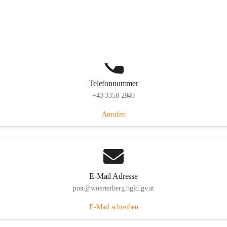
Hauptstraße 39, 7550 Wörterberg, AUT
Auf Karte ansehen
Telefonnummer
+43 3358 2940
Anrufen
E-Mail Adresse
post@woerterberg.bgld.gv.at
E-Mail schreiben