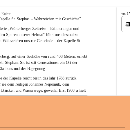
W
vor 1
 Kultur
ö
apelle St. Stephan – 
Wahrzeichen 
mit Geschichte”
r
erie 
„Wörterberger Zeitreise – Erinnerungen und 
t
e
 den Spuren unserer Heimat“
 führt uns diesmal zu 
r
n Wahrzeichen unserer Gemeinde – der 
Kapelle St. 
b
e
r
rberg, auf einer Seehöhe von rund 
408 Metern
, erhebt 
g
St. Stephan. Sie ist seit Generationen ein Ort der 
Glaubens und der Begegnung.
e der Kapelle reicht bis in das Jahr 1788 zurück.
 sie 
dem heiligen Johannes Nepomuk
, dem 
r Brücken und Wasserwege, geweiht. Erst 
1908
 erhielt 
n heutigen Patron – 
den heiligen Stephan (Stefan), 
hüre Komitee zur Erhaltung der Kapelle St. Stefan_Geme
rn
.
örterberg
die Kapelle den Namen St. Stephan?
an gilt als 
erster christlicher König Ungarns
. Er 
boren und im Jahr 1000 zum König gekrönt. Mit 