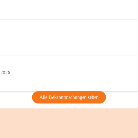
privaten Gebrau
🔏 
Zum Schutz u
und Bürgern für 
Erinnerungen, di
lebendig zu halte
i 2026
Alle Bekanntmachungen sehen