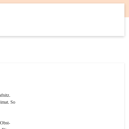
12
SEP
fnitz. 
imat. So 
 Obst- 