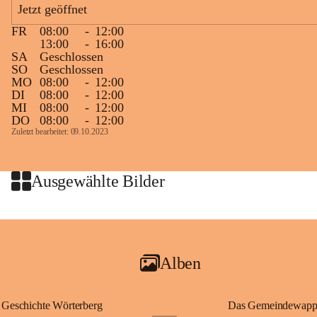
Jetzt geöffnet
Zielgelände mit Verpflegungstruck
FR
08:00
-
12:00
Ablauf
13:00
-
16:00
SA
Geschlossen
Samstag, 19.9.
SO
Geschlossen
MO
08:00
-
12:00
13 bis 15 Uhr Startnummernausgabe, im Seminarraum der St. 
DI
08:00
-
12:00
Martins Therme & Lodge Frauenkirchen (vom Parkplatz hinter 
MI
08:00
-
12:00
der Therme zugänglich)
DO
08:00
-
12:00
Zuletzt bearbeitet: 09.10.2023
Sonntag, 20.9.
09:15 Uhr Warm-up
09:30 Uhr Start Läuferinnen 4,8 km & 8,7 km
Ausgewählte Bilder
10:45 Uhr Warm-up
11:00 Uhr Start Walkerinnen 4,8 km
ab 12:30 Uhr Siegerinnenehrungen
Alben
Geschichte Wörterberg
Das Gemeindewapp