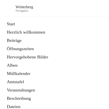
Wörterberg
Navigation
Start
Herzlich willkommen
Gemeinde
Beiträge
5 Schnellzugriffe
Öffnungszeiten
Bürgerservice
9 Schnellzugriffe
Hervorgehobene Bilder
Alben
Müllkalender
Amtstafel
Veranstaltungen
Beschreibung
Dateien