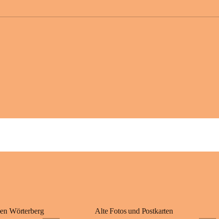
großer Weitsicht
gründete Bistüme
ungarischen Staa
wurde er später 
Gerade das heuti
Königreichs Ung
erinnert an diese
⛪ Im Inneren der 
eine Marienstatu
Jahrzehnte war u
Wallfahrten und 
🌄 Von hier oben
und die sanfte H
damit nicht nur e
Ausflugsziel und
🙏 Viele persönl
verbunden – sei 
einem stimmungsv
en Wörterberg
Alte Fotos und Postkarten
bis heute ein wic