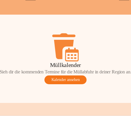
+2
+5
Gemeinde.
💬 
Erinnern Sie 
Stephan?
 Vielle
wunderschönen Au
in den Komment
📸 
Haben Sie his
Stephan?
 Wir fr
gemeinsam die G
📖 Quellen: „Kap
Müllkalender
Komitee zur Erhal
Sieh dir die kommenden Termine für die Müllabfuhr in deiner Region an
Gestaltung: Prof
Kalender ansehen
📌H
inweis zum 
eingescannten Be
kulturellen Erb
Urheberrecht bz
Wörterberg oder 
Eine Vervielfält
mit ausdrücklic
jeweiligen Urheb