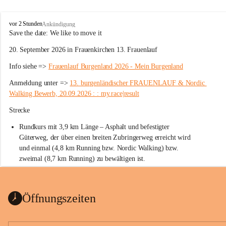
W
vor 2 Stunden
Ankündigung
ö
Save the date: 
We like to move it
r
20. September 2026 in Frauenkirchen 13. Frauenlauf
t
e
Info siehe => 
Frauenlauf Burgenland 2026 - Mein Burgenland
r
b
Anmeldung unter => 
13. burgenländischer FRAUENLAUF & Nordic 
e
Walking Bewerb, 20.09.2026 : : my.race|result
r
g
Strecke
Rundkurs mit 3,9 km Länge – Asphalt und befestigter 
Güterweg, der über einen breiten Zubringerweg erreicht wird 
und einmal (4,8 km Running bzw. Nordic Walking) bzw. 
zweimal (8,7 km Running) zu bewältigen ist.
Start
Parkplatz auf der Rückseite der St. Martins Therme & Lodge
Öffnungszeiten
Ziel
Parkplatz auf der Rückseite der St. Martins Therme & Lodge 