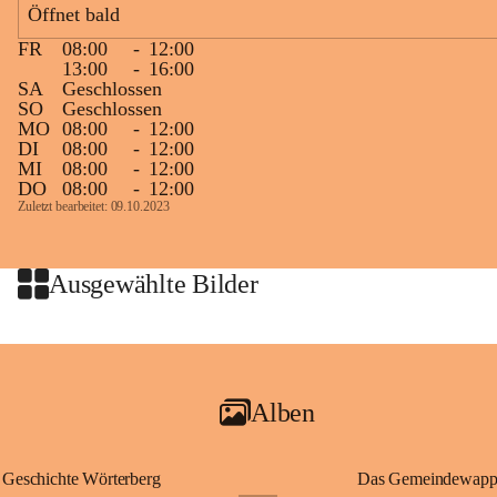
Öffnet bald
Zielgelände mit Verpflegungstruck
FR
08:00
-
12:00
Ablauf
13:00
-
16:00
SA
Geschlossen
Samstag, 19.9.
SO
Geschlossen
MO
08:00
-
12:00
13 bis 15 Uhr Startnummernausgabe, im Seminarraum der St. 
DI
08:00
-
12:00
Martins Therme & Lodge Frauenkirchen (vom Parkplatz hinter 
MI
08:00
-
12:00
der Therme zugänglich)
DO
08:00
-
12:00
Zuletzt bearbeitet: 09.10.2023
Sonntag, 20.9.
09:15 Uhr Warm-up
09:30 Uhr Start Läuferinnen 4,8 km & 8,7 km
Ausgewählte Bilder
10:45 Uhr Warm-up
11:00 Uhr Start Walkerinnen 4,8 km
ab 12:30 Uhr Siegerinnenehrungen
Alben
Geschichte Wörterberg
Das Gemeindewapp