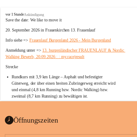
W
vor 1 Stunde
Ankündigung
ö
Save the date: 
We like to move it
r
20. September 2026 in Frauenkirchen 13. Frauenlauf
t
e
Info siehe => 
Frauenlauf Burgenland 2026 - Mein Burgenland
r
b
Anmeldung unter => 
13. burgenländischer FRAUENLAUF & Nordic 
e
Walking Bewerb, 20.09.2026 : : my.race|result
r
g
Strecke
Rundkurs mit 3,9 km Länge – Asphalt und befestigter 
Güterweg, der über einen breiten Zubringerweg erreicht wird 
und einmal (4,8 km Running bzw. Nordic Walking) bzw. 
zweimal (8,7 km Running) zu bewältigen ist.
Start
Parkplatz auf der Rückseite der St. Martins Therme & Lodge
Öffnungszeiten
Ziel
Parkplatz auf der Rückseite der St. Martins Therme & Lodge 