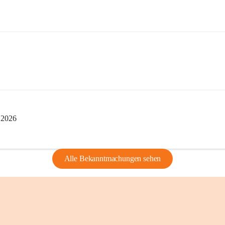
privaten Gebrau
🔏 
Zum Schutz u
und Bürgern für 
Erinnerungen, di
lebendig zu halte
i 2026
Alle Bekanntmachungen sehen