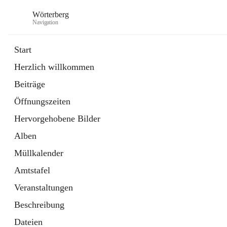
Wörterberg
Navigation
Start
Herzlich willkommen
Gemeinde
Beiträge
5 Schnellzugriffe
Öffnungszeiten
Bürgerservice
9 Schnellzugriffe
Hervorgehobene Bilder
Alben
Müllkalender
Amtstafel
Veranstaltungen
Beschreibung
Dateien