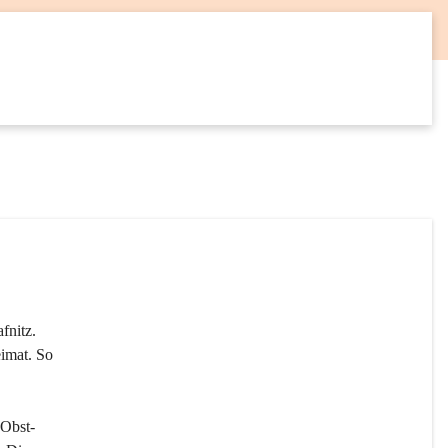
12
SEP
fnitz. 
imat. So 
 Obst- 