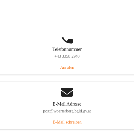
Hauptstraße 39, 7550 Wörterberg, AUT
Auf Karte ansehen
Telefonnummer
+43 3358 2940
Anrufen
E-Mail Adresse
post@woerterberg.bgld.gv.at
E-Mail schreiben