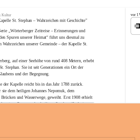
W
vor 1
 Kultur
ö
apelle St. Stephan – 
Wahrzeichen 
mit Geschichte”
r
erie 
„Wörterberger Zeitreise – Erinnerungen und 
t
e
 den Spuren unserer Heimat“
 führt uns diesmal zu 
r
n Wahrzeichen unserer Gemeinde – der 
Kapelle St. 
b
e
r
rberg, auf einer Seehöhe von rund 
408 Metern
, erhebt 
g
St. Stephan. Sie ist seit Generationen ein Ort der 
Glaubens und der Begegnung.
e der Kapelle reicht bis in das Jahr 1788 zurück.
 sie 
dem heiligen Johannes Nepomuk
, dem 
r Brücken und Wasserwege, geweiht. Erst 
1908
 erhielt 
n heutigen Patron – 
den heiligen Stephan (Stefan), 
hüre Komitee zur Erhaltung der Kapelle St. Stefan_Geme
rn
.
örterberg
die Kapelle den Namen St. Stephan?
an gilt als 
erster christlicher König Ungarns
. Er 
boren und im Jahr 1000 zum König gekrönt. Mit 