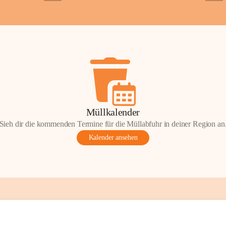
+2
+5
Gemeinde.
💬 
Erinnern Sie 
Stephan?
 Vielle
wunderschönen Au
in den Komment
📸 
Haben Sie his
Stephan?
 Wir fr
gemeinsam die G
📖 Quellen: „Kap
Müllkalender
Komitee zur Erhal
Sieh dir die kommenden Termine für die Müllabfuhr in deiner Region an
Gestaltung: Prof
Kalender ansehen
📌H
inweis zum 
eingescannten Be
kulturellen Erb
Urheberrecht bz
Wörterberg oder 
Eine Vervielfält
mit ausdrücklic
jeweiligen Urheb