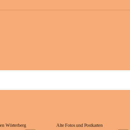
großer Weitsicht
gründete Bistüme
ungarischen Staa
wurde er später 
Gerade das heuti
Königreichs Ung
erinnert an diese
⛪ Im Inneren der 
eine Marienstatu
Jahrzehnte war u
Wallfahrten und 
🌄 Von hier oben
und die sanfte H
damit nicht nur e
Ausflugsziel und
🙏 Viele persönl
verbunden – sei 
einem stimmungsv
en Wörterberg
Alte Fotos und Postkarten
bis heute ein wic