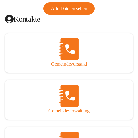
abgeschnitten, mit dem es wirtschaftlich eine Einheit bildete. 
Aus diesem Grund war die Bevölkerung dazu gezwungen, 
Alle Dateien sehen
Schmuggel zu betreiben. Es kam oft zu nächtlichen 
Kontakte
Überfällen und Schießereien. Erst mit dem Anschluss des 
Burgenlands an Österreich wurde es ruhiger und auch 
wirtschaftlich ging es bergauf. Dieser Aufschwung endete 
1926. Es folgten Arbeitslosigkeit, Preissteigerung und 
Unanbringlichkeit von Produkten. Daher wurde der 
Anschluss an das Deutsche Reich begrüßt. Als der Zweite 
Gemeindevorstand
Weltkrieg ausbrach, schwang die Stimmung um. Es starben 
26 Männer an der Front, weitere 16 werden vermisst.

Von 1971 bis 1991 gehörte Wörterberg zur Gemeinde 
Ollersdorf. Durch den Einsatz von mehreren Ortsansässigen 
wurde Wörterberg 1991 wieder eine eigenständige 
Gemeindeverwaltung
Gemeinde. 

Lage
Die Gemeinde liegt im Südburgenland im Nordwesten des 