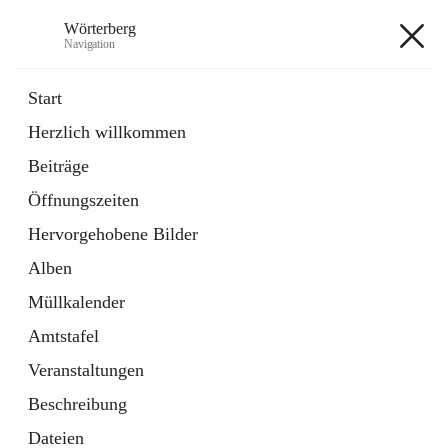
Wörterberg
Navigation
Wörterberg
Start
Herzlich willkommen
Gemeinde
Beiträge
5 Schnellzugriffe
Öffnungszeiten
Bürgerservice
9 Schnellzugriffe
Hervorgehobene Bilder
Alben
+9
Müllkalender
Amtstafel
Veranstaltungen
Beschreibung
Hauptadresse
Dateien