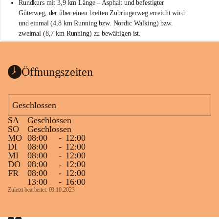
Rundkurs mit 3,9 km Länge – Asphalt und befestigter 
Güterweg, der über einen breiten Zubringerweg erreicht wird 
und einmal (4,8 km Running bzw. Nordic Walking) bzw. 
zweimal (8,7 km Running) zu bewältigen ist.
Start
Parkplatz auf der Rückseite der St. Martins Therme & Lodge
Öffnungszeiten
Ziel
Parkplatz auf der Rückseite der St. Martins Therme & Lodge 
Geschlossen
Zielgelände mit Verpflegungstruck
SA
Geschlossen
Ablauf
SO
Geschlossen
MO
08:00
-
12:00
Samstag, 19.9.
DI
08:00
-
12:00
MI
08:00
-
12:00
13 bis 15 Uhr Startnummernausgabe, im Seminarraum der St. 
DO
08:00
-
12:00
Martins Therme & Lodge Frauenkirchen (vom Parkplatz hinter 
FR
08:00
-
12:00
der Therme zugänglich)
13:00
-
16:00
Zuletzt bearbeitet: 09.10.2023
Sonntag, 20.9.
09:15 Uhr Warm-up