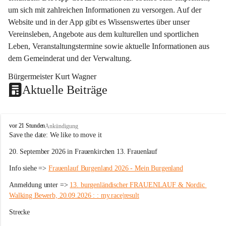
um sich mit zahlreichen Informationen zu versorgen. Auf der 
Website und in der App gibt es Wissenswertes über unser 
Vereinsleben, Angebote aus dem kulturellen und sportlichen 
Leben, Veranstaltungstermine sowie aktuelle Informationen aus 
dem Gemeinderat und der Verwaltung. 
Bürgermeister Kurt Wagner
Aktuelle Beiträge
W
vor 21 Stunden
Ankündigung
ö
Save the date: 
We like to move it
r
20. September 2026 in Frauenkirchen 13. Frauenlauf
t
e
Info siehe => 
Frauenlauf Burgenland 2026 - Mein Burgenland
r
b
Anmeldung unter => 
13. burgenländischer FRAUENLAUF & Nordic 
e
Walking Bewerb, 20.09.2026 : : my.race|result
r
g
Strecke