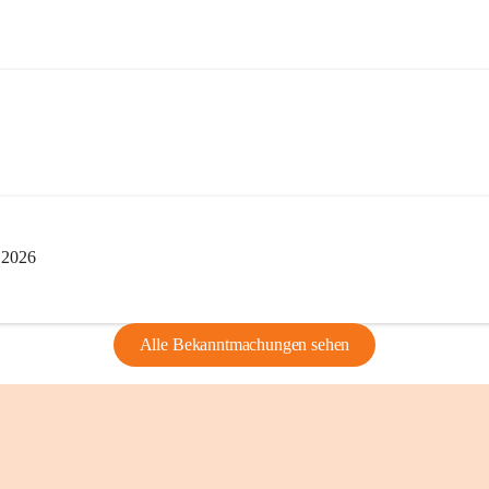
privaten Gebrau
🔏 
Zum Schutz u
und Bürgern für 
Erinnerungen, di
lebendig zu halte
i 2026
Alle Bekanntmachungen sehen