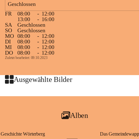
Geschlossen
Zielgelände mit Verpflegungstruck
FR
08:00
-
12:00
Ablauf
13:00
-
16:00
SA
Geschlossen
Samstag, 19.9.
SO
Geschlossen
MO
08:00
-
12:00
13 bis 15 Uhr Startnummernausgabe, im Seminarraum der St. 
DI
08:00
-
12:00
Martins Therme & Lodge Frauenkirchen (vom Parkplatz hinter 
MI
08:00
-
12:00
der Therme zugänglich)
DO
08:00
-
12:00
Zuletzt bearbeitet: 09.10.2023
Sonntag, 20.9.
09:15 Uhr Warm-up
09:30 Uhr Start Läuferinnen 4,8 km & 8,7 km
Ausgewählte Bilder
10:45 Uhr Warm-up
11:00 Uhr Start Walkerinnen 4,8 km
ab 12:30 Uhr Siegerinnenehrungen
Alben
Geschichte Wörterberg
Das Gemeindewapp