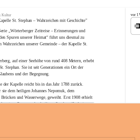
W
vor 1
 Kultur
ö
apelle St. Stephan – 
Wahrzeichen 
mit Geschichte”
r
erie 
„Wörterberger Zeitreise – Erinnerungen und 
t
e
 den Spuren unserer Heimat“
 führt uns diesmal zu 
r
n Wahrzeichen unserer Gemeinde – der 
Kapelle St. 
b
e
r
rberg, auf einer Seehöhe von rund 
408 Metern
, erhebt 
g
St. Stephan. Sie ist seit Generationen ein Ort der 
Glaubens und der Begegnung.
e der Kapelle reicht bis in das Jahr 1788 zurück.
 sie 
dem heiligen Johannes Nepomuk
, dem 
r Brücken und Wasserwege, geweiht. Erst 
1908
 erhielt 
n heutigen Patron – 
den heiligen Stephan (Stefan), 
hüre Komitee zur Erhaltung der Kapelle St. Stefan_Geme
rn
.
örterberg
die Kapelle den Namen St. Stephan?
an gilt als 
erster christlicher König Ungarns
. Er 
boren und im Jahr 1000 zum König gekrönt. Mit 