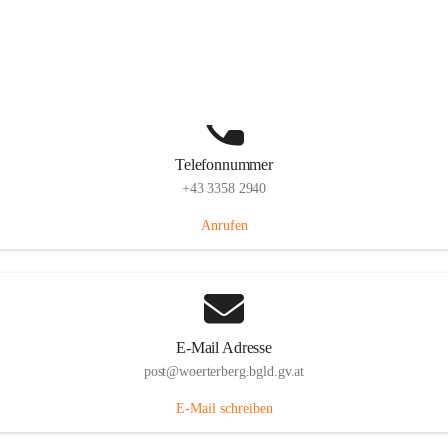
Hauptstraße 39, 7550 Wörterberg, AUT
Auf Karte ansehen
Telefonnummer
+43 3358 2940
Anrufen
E-Mail Adresse
post@woerterberg.bgld.gv.at
E-Mail schreiben