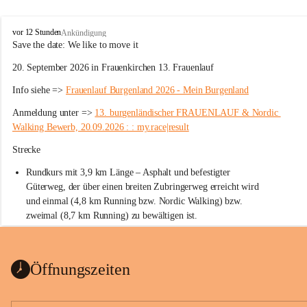
W
vor 12 Stunden
Ankündigung
ö
Save the date: 
We like to move it
r
20. September 2026 in Frauenkirchen 13. Frauenlauf
t
e
Info siehe => 
Frauenlauf Burgenland 2026 - Mein Burgenland
r
b
Anmeldung unter => 
13. burgenländischer FRAUENLAUF & Nordic 
e
Walking Bewerb, 20.09.2026 : : my.race|result
r
g
Strecke
Rundkurs mit 3,9 km Länge – Asphalt und befestigter 
Güterweg, der über einen breiten Zubringerweg erreicht wird 
und einmal (4,8 km Running bzw. Nordic Walking) bzw. 
zweimal (8,7 km Running) zu bewältigen ist.
Start
Parkplatz auf der Rückseite der St. Martins Therme & Lodge
Öffnungszeiten
Ziel
Parkplatz auf der Rückseite der St. Martins Therme & Lodge 