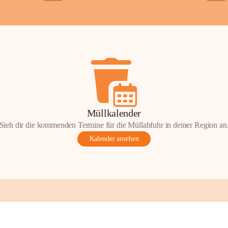
+2
+5
Gemeinde.
💬 
Erinnern Sie 
Stephan?
 Vielle
wunderschönen Au
in den Komment
📸 
Haben Sie his
Stephan?
 Wir fr
gemeinsam die G
📖 Quellen: „Kap
Müllkalender
Komitee zur Erhal
Sieh dir die kommenden Termine für die Müllabfuhr in deiner Region an
Gestaltung: Prof
Kalender ansehen
📌H
inweis zum 
eingescannten Be
kulturellen Erb
Urheberrecht bz
Wörterberg oder 
Eine Vervielfält
mit ausdrücklic
jeweiligen Urheb