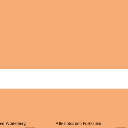
großer Weitsicht
gründete Bistüme
ungarischen Staa
wurde er später 
Gerade das heuti
Königreichs Ung
erinnert an diese
⛪ Im Inneren der 
eine Marienstatu
Jahrzehnte war u
Wallfahrten und 
🌄 Von hier oben
und die sanfte H
damit nicht nur e
Ausflugsziel und
🙏 Viele persönl
verbunden – sei 
einem stimmungsv
en Wörterberg
Alte Fotos und Postkarten
bis heute ein wic