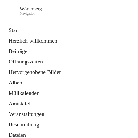
Wörterberg
Navigation
Start
Herzlich willkommen
Gemeinde
Beiträge
5 Schnellzugriffe
Öffnungszeiten
Bürgerservice
9 Schnellzugriffe
Hervorgehobene Bilder
Alben
Müllkalender
Amtstafel
Veranstaltungen
Beschreibung
Dateien