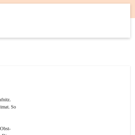
12
SEP
fnitz. 
imat. So 
 Obst- 