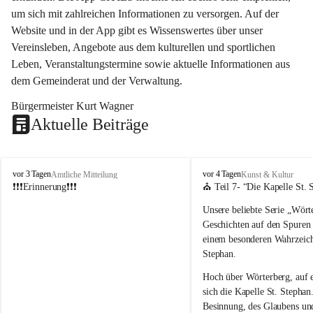
um sich mit zahlreichen Informationen zu versorgen. Auf der 
Website und in der App gibt es Wissenswertes über unser 
Vereinsleben, Angebote aus dem kulturellen und sportlichen 
Leben, Veranstaltungstermine sowie aktuelle Informationen aus 
dem Gemeinderat und der Verwaltung. 
Bürgermeister Kurt Wagner
Aktuelle Beiträge
W
W
vor 3 Tagen
vor 4 Tagen
Amtliche Mitteilung
Kunst & Kultur
ö
ö
❗❗❗Erinnerung❗❗❗
⛪ Teil 7- “
Die Kapelle St. 
r
r
Unsere beliebte Serie 
„Wörte
t
t
e
e
Geschichten auf den Spuren
r
r
einem besonderen Wahrzeich
b
b
Stephan
.
e
e
r
r
Hoch über Wörterberg, auf 
g
g
sich die Kapelle St. Stephan.
Besinnung, des Glaubens un