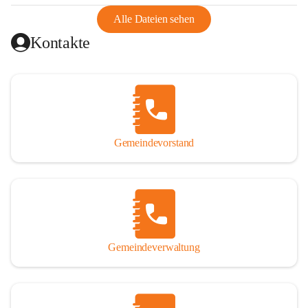
abgeschnitten, mit dem es wirtschaftlich eine Einheit bildete. 
Aus diesem Grund war die Bevölkerung dazu gezwungen, 
Alle Dateien sehen
Schmuggel zu betreiben. Es kam oft zu nächtlichen 
Kontakte
Überfällen und Schießereien. Erst mit dem Anschluss des 
Burgenlands an Österreich wurde es ruhiger und auch 
wirtschaftlich ging es bergauf. Dieser Aufschwung endete 
1926. Es folgten Arbeitslosigkeit, Preissteigerung und 
Unanbringlichkeit von Produkten. Daher wurde der 
Anschluss an das Deutsche Reich begrüßt. Als der Zweite 
Gemeindevorstand
Weltkrieg ausbrach, schwang die Stimmung um. Es starben 
26 Männer an der Front, weitere 16 werden vermisst.

Von 1971 bis 1991 gehörte Wörterberg zur Gemeinde 
Ollersdorf. Durch den Einsatz von mehreren Ortsansässigen 
wurde Wörterberg 1991 wieder eine eigenständige 
Gemeindeverwaltung
Gemeinde. 

Lage
Die Gemeinde liegt im Südburgenland im Nordwesten des 