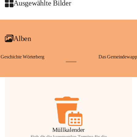
Wallfahrten und stillen Gebe
Ausgewählte Bilder
🌄 Von hier oben eröffnet si
und die sanfte Hügellandscha
+2
damit nicht nur ein religiöse
Ausflugsziel und ein bedeut
Alben
🙏 Viele persönliche Erinne
verbunden – sei es bei eine
einem stimmungsvollen Sonne
Geschichte Wörterberg
Das Gemeindewapp
bis heute ein wichtiger Teil 
+1
Gemeinde.
💬 
Erinnern Sie sich an bes
Stephan?
 Vielleicht an eine
wunderschönen Ausblick? Tei
in den Kommentaren.
📸 
Haben Sie historische Fo
Stephan?
 Wir freuen uns, we
gemeinsam die Geschichte v
📖 Quellen: „Kapelle St. St
Müllkalender
Komitee zur Erhaltung der Ka
Sieh dir die kommenden Termine für die