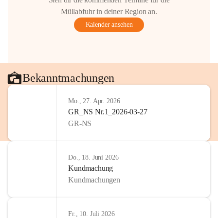
Gestaltung: Prof. Thomas Res
Müllabfuhr in deiner Region an.
📌H
inweis zum Urheberrech
Kalender ansehen
eingescannten Berichte, Chr
kulturellen Erbes der Geme
Urheberrecht bzw. den Rech
Wörterberg oder der jeweili
Eine Vervielfältigung, Weit
Bekanntmachungen
mit ausdrücklicher Zustimm
jeweiligen Urheberinnen und
Mo., 27. Apr. 2026
privaten Gebrauch hinaus b
GR_NS Nr.1_2026-03-27
🔏 
Zum Schutz unseres Geme
GR-NS
und Bürgern für die Bereits
Erinnerungen, die dazu beit
lebendig zu halten.
Do., 18. Juni 2026
Kundmachung
Kundmachungen
Fr., 10. Juli 2026