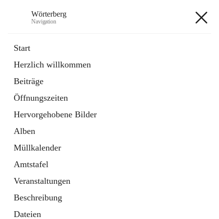
Wörterberg
Navigation
Wörterberg
Start
Herzlich willkommen
Gemeinde
Beiträge
5 Schnellzugriffe
Öffnungszeiten
Bürgerservice
9 Schnellzugriffe
Hervorgehobene Bilder
Alben
+9
Müllkalender
Amtstafel
Veranstaltungen
Beschreibung
Hauptadresse
Dateien