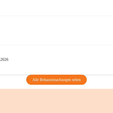
privaten Gebrau
🔏 
Zum Schutz u
und Bürgern für 
Erinnerungen, di
lebendig zu halte
i 2026
Alle Bekanntmachungen sehen