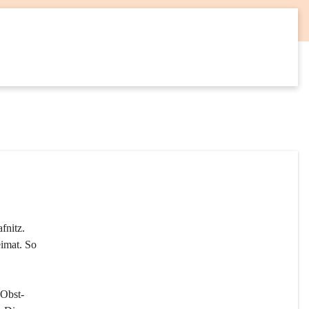
12
SEP
fnitz. 
imat. So 
 Obst- 