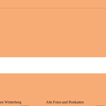
großer Weitsicht
gründete Bistüme
ungarischen Staa
wurde er später 
Gerade das heuti
Königreichs Ung
erinnert an diese
⛪ Im Inneren der 
eine Marienstatu
Jahrzehnte war u
Wallfahrten und 
🌄 Von hier oben
und die sanfte H
damit nicht nur e
Ausflugsziel und
🙏 Viele persönl
verbunden – sei 
einem stimmungsv
en Wörterberg
Alte Fotos und Postkarten
bis heute ein wic