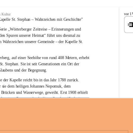
W
vor 1
 Kultur
ö
apelle St. Stephan – 
Wahrzeichen 
mit Geschichte”
r
erie 
„Wörterberger Zeitreise – Erinnerungen und 
t
e
 den Spuren unserer Heimat“
 führt uns diesmal zu 
r
n Wahrzeichen unserer Gemeinde – der 
Kapelle St. 
b
e
r
rberg, auf einer Seehöhe von rund 
408 Metern
, erhebt 
g
St. Stephan. Sie ist seit Generationen ein Ort der 
Glaubens und der Begegnung.
e der Kapelle reicht bis in das Jahr 1788 zurück.
 sie 
dem heiligen Johannes Nepomuk
, dem 
r Brücken und Wasserwege, geweiht. Erst 
1908
 erhielt 
n heutigen Patron – 
den heiligen Stephan (Stefan), 
hüre Komitee zur Erhaltung der Kapelle St. Stefan_Geme
rn
.
örterberg
die Kapelle den Namen St. Stephan?
an gilt als 
erster christlicher König Ungarns
. Er 
boren und im Jahr 1000 zum König gekrönt. Mit 