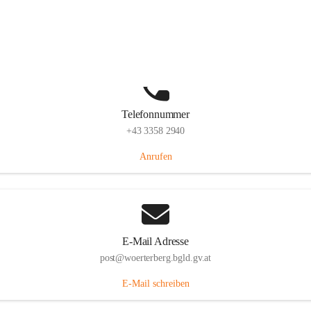
Hauptstraße 39, 7550 Wörterberg, AUT
Auf Karte ansehen
Telefonnummer
+43 3358 2940
Anrufen
E-Mail Adresse
post@woerterberg.bgld.gv.at
E-Mail schreiben