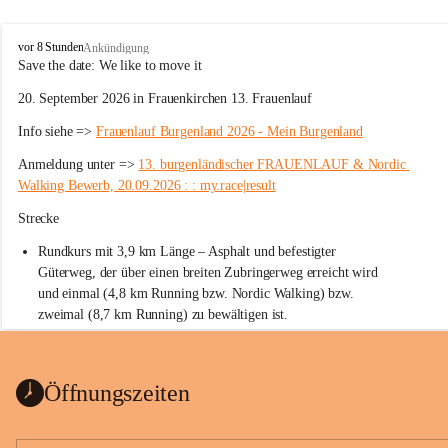
W
vor 8 Stunden
Ankündigung
ö
Save the date: 
We like to move it
r
20. September 2026 in Frauenkirchen 13. Frauenlauf
t
e
Info siehe => 
Frauenlauf Burgenland 2026 - Mein Burgenland
r
b
Anmeldung unter => 
13. burgenländischer FRAUENLAUF & Nordic 
e
Walking Bewerb, 20.09.2026 : : my.race|result
r
g
Strecke
Rundkurs mit 3,9 km Länge – Asphalt und befestigter 
Güterweg, der über einen breiten Zubringerweg erreicht wird 
und einmal (4,8 km Running bzw. Nordic Walking) bzw. 
zweimal (8,7 km Running) zu bewältigen ist.
Start
Parkplatz auf der Rückseite der St. Martins Therme & Lodge
Öffnungszeiten
Ziel
Parkplatz auf der Rückseite der St. Martins Therme & Lodge 