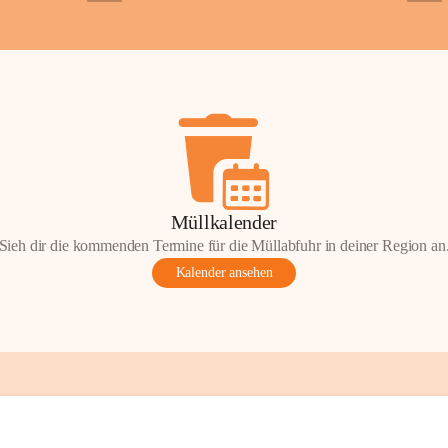
+2
+5
Gemeinde.
💬 
Erinnern Sie 
Stephan?
 Vielle
wunderschönen Au
in den Komment
📸 
Haben Sie his
Stephan?
 Wir fr
gemeinsam die G
📖 Quellen: „Kap
Müllkalender
Komitee zur Erhal
Sieh dir die kommenden Termine für die Müllabfuhr in deiner Region an
Gestaltung: Prof
Kalender ansehen
📌H
inweis zum 
eingescannten Be
kulturellen Erb
Urheberrecht bz
Wörterberg oder 
Eine Vervielfält
mit ausdrücklic
jeweiligen Urheb