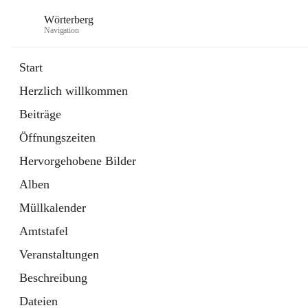
Wörterberg
Navigation
Start
Herzlich willkommen
Gemeinde
Beiträge
5 Schnellzugriffe
Öffnungszeiten
Bürgerservice
9 Schnellzugriffe
Hervorgehobene Bilder
Alben
Müllkalender
Amtstafel
Veranstaltungen
Beschreibung
Dateien