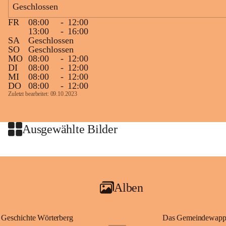
Geschlossen
Zielgelände mit Verpflegungstruck
FR
08:00
-
12:00
Ablauf
13:00
-
16:00
SA
Geschlossen
Samstag, 19.9.
SO
Geschlossen
MO
08:00
-
12:00
13 bis 15 Uhr Startnummernausgabe, im Seminarraum der St. 
DI
08:00
-
12:00
Martins Therme & Lodge Frauenkirchen (vom Parkplatz hinter 
MI
08:00
-
12:00
der Therme zugänglich)
DO
08:00
-
12:00
Zuletzt bearbeitet: 09.10.2023
Sonntag, 20.9.
09:15 Uhr Warm-up
09:30 Uhr Start Läuferinnen 4,8 km & 8,7 km
Ausgewählte Bilder
10:45 Uhr Warm-up
11:00 Uhr Start Walkerinnen 4,8 km
ab 12:30 Uhr Siegerinnenehrungen
Alben
Geschichte Wörterberg
Das Gemeindewapp