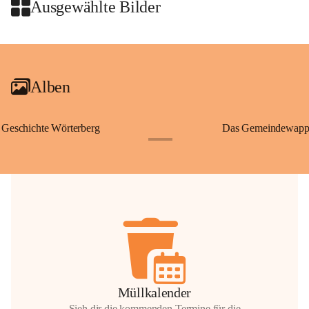
Wallfahrten und stillen Gebe
Ausgewählte Bilder
🌄 Von hier oben eröffnet si
und die sanfte Hügellandscha
+2
damit nicht nur ein religiöse
Ausflugsziel und ein bedeut
Alben
🙏 Viele persönliche Erinne
verbunden – sei es bei eine
einem stimmungsvollen Sonne
Geschichte Wörterberg
Das Gemeindewapp
bis heute ein wichtiger Teil 
+1
Gemeinde.
💬 
Erinnern Sie sich an bes
Stephan?
 Vielleicht an eine
wunderschönen Ausblick? Tei
in den Kommentaren.
📸 
Haben Sie historische Fo
Stephan?
 Wir freuen uns, we
gemeinsam die Geschichte v
📖 Quellen: „Kapelle St. St
Müllkalender
Komitee zur Erhaltung der Ka
Sieh dir die kommenden Termine für die