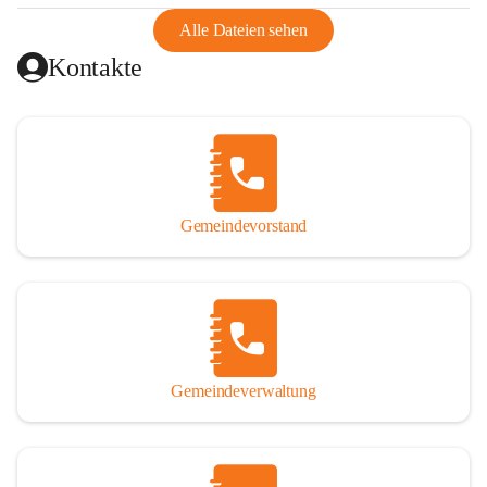
abgeschnitten, mit dem es wirtschaftlich eine Einheit bildete. 
Aus diesem Grund war die Bevölkerung dazu gezwungen, 
Alle Dateien sehen
Schmuggel zu betreiben. Es kam oft zu nächtlichen 
Kontakte
Überfällen und Schießereien. Erst mit dem Anschluss des 
Burgenlands an Österreich wurde es ruhiger und auch 
wirtschaftlich ging es bergauf. Dieser Aufschwung endete 
1926. Es folgten Arbeitslosigkeit, Preissteigerung und 
Unanbringlichkeit von Produkten. Daher wurde der 
Anschluss an das Deutsche Reich begrüßt. Als der Zweite 
Gemeindevorstand
Weltkrieg ausbrach, schwang die Stimmung um. Es starben 
26 Männer an der Front, weitere 16 werden vermisst.

Von 1971 bis 1991 gehörte Wörterberg zur Gemeinde 
Ollersdorf. Durch den Einsatz von mehreren Ortsansässigen 
wurde Wörterberg 1991 wieder eine eigenständige 
Gemeindeverwaltung
Gemeinde. 

Lage
Die Gemeinde liegt im Südburgenland im Nordwesten des 