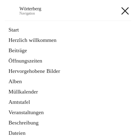
Wörterberg
Navigation
Wörterberg
Start
Herzlich willkommen
Gemeinde
Beiträge
5 Schnellzugriffe
Öffnungszeiten
Bürgerservice
9 Schnellzugriffe
Hervorgehobene Bilder
Alben
+9
Müllkalender
Amtstafel
Veranstaltungen
Beschreibung
Hauptadresse
Dateien