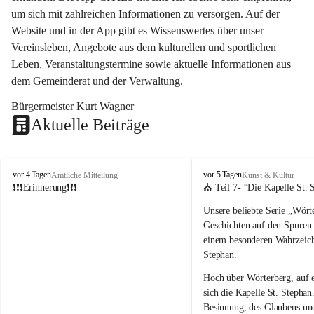
um sich mit zahlreichen Informationen zu versorgen. Auf der 
Website und in der App gibt es Wissenswertes über unser 
Vereinsleben, Angebote aus dem kulturellen und sportlichen 
Leben, Veranstaltungstermine sowie aktuelle Informationen aus 
dem Gemeinderat und der Verwaltung. 
Bürgermeister Kurt Wagner
Aktuelle Beiträge
W
W
vor 4 Tagen
vor 5 Tagen
Amtliche Mitteilung
Kunst & Kultur
ö
ö
❗❗❗Erinnerung❗❗❗
⛪ Teil 7- “
Die Kapelle St. 
r
r
Unsere beliebte Serie 
„Wörte
t
t
e
e
Geschichten auf den Spuren
r
r
einem besonderen Wahrzeich
b
b
Stephan
.
e
e
r
r
Hoch über Wörterberg, auf 
g
g
sich die Kapelle St. Stephan.
Besinnung, des Glaubens un