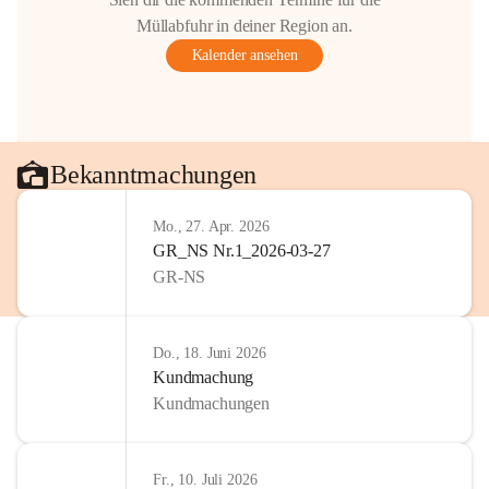
Gestaltung: Prof. Thomas Res
Müllabfuhr in deiner Region an.
📌H
inweis zum Urheberrech
Kalender ansehen
eingescannten Berichte, Chr
kulturellen Erbes der Geme
Urheberrecht bzw. den Rech
Wörterberg oder der jeweili
Eine Vervielfältigung, Weit
Bekanntmachungen
mit ausdrücklicher Zustimm
jeweiligen Urheberinnen und
Mo., 27. Apr. 2026
privaten Gebrauch hinaus b
GR_NS Nr.1_2026-03-27
🔏 
Zum Schutz unseres Geme
GR-NS
und Bürgern für die Bereits
Erinnerungen, die dazu beit
lebendig zu halten.
Do., 18. Juni 2026
Kundmachung
Kundmachungen
Fr., 10. Juli 2026