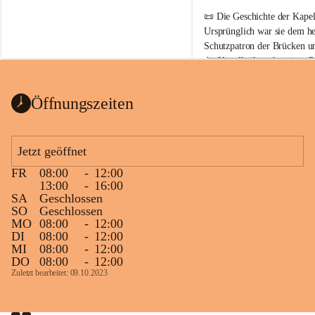
📜 
Die Geschichte der Kapell
Ursprünglich war sie 
dem he
Schutzpatron der Brücken u
die Kapelle ihren heutigen P
Auszug Broschüre Komitee 
König von Ungarn
.
indearchiv Wörterberg
0,4 MB
👑 
Warum trägt die Kapelle
Öffnungszeiten
Der heilige Stephan gilt als 
wurde um 975 geboren und 
Jetzt geöffnet
großer Weitsicht führte er d
gründete Bistümer und Kirch
FR
08:00
-
12:00
ungarischen Staat. Aufgrund
13:00
-
16:00
wurde er später heiliggespro
SA
Geschlossen
SO
Geschlossen
Gerade das heutige Burgenla
MO
08:00
-
12:00
Königreichs Ungarn. Die U
DI
08:00
-
12:00
MI
08:00
-
12:00
erinnert an diese enge histo
DO
08:00
-
12:00
⛪ Im Inneren der Kapelle bef
Zuletzt bearbeitet: 09.10.2023
eine Marienstatue aus dem f
Jahrzehnte war und ist die 