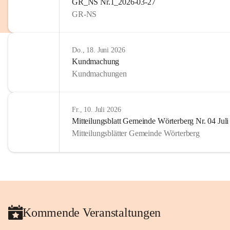
GR_NS Nr.1_2026-03-27
privaten Gebrauch hinaus b
GR-NS
🔏 
Zum Schutz unseres Geme
und Bürgern für die Bereits
Erinnerungen, die dazu beit
Do., 18. Juni 2026
lebendig zu halten.
Kundmachung
Kundmachungen
Fr., 10. Juli 2026
Mitteilungsblatt Gemeinde Wörterberg Nr. 04 Jul
Mitteilungsblätter Gemeinde Wörterberg
Kommende Veranstaltungen