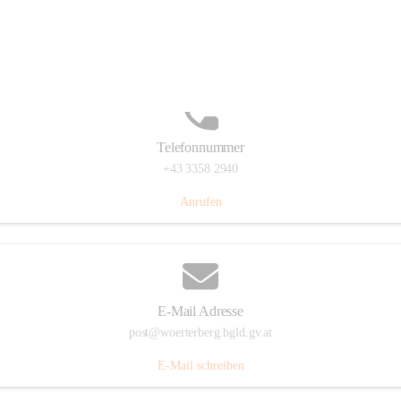
Hauptstraße 39, 7550 Wörterberg, AUT
Auf Karte ansehen
Telefonnummer
+43 3358 2940
Anrufen
E-Mail Adresse
post@woerterberg.bgld.gv.at
E-Mail schreiben