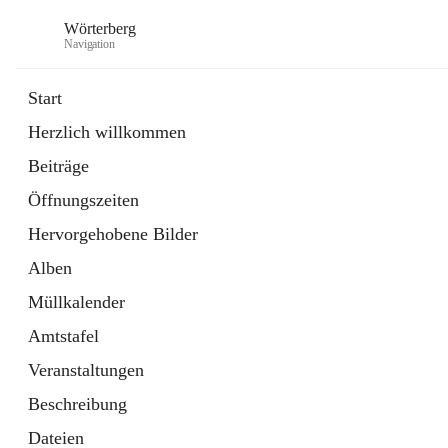
Wörterberg
Navigation
Start
Herzlich willkommen
Gemeinde
Beiträge
5 Schnellzugriffe
Öffnungszeiten
Bürgerservice
9 Schnellzugriffe
Hervorgehobene Bilder
Alben
Müllkalender
Amtstafel
Veranstaltungen
Beschreibung
Dateien