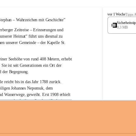
W
vor 1 Woche
Tipps 
ö
Stephan – 
Wahrzeichen 
mit Geschichte”
Sicherheitst
r
0,3 MB
rberger Zeitreise – Erinnerungen und 
t
e
 unserer Heimat“
 führt uns diesmal zu 
r
en unserer Gemeinde – der 
Kapelle St. 
b
e
r
einer Seehöhe von rund 
408 Metern
, erhebt 
g
 Sie ist seit Generationen ein Ort der 
d der Begegnung.
e reicht bis in das Jahr 1788 zurück.
iligen Johannes Nepomuk
, dem 
nd Wasserwege, geweiht. Erst 
1908
 erhielt 
atron – 
den heiligen Stephan (Stefan), 
zur Erhaltung der Kapelle St. Stefan_Geme
 den Namen St. Stephan?
erster christlicher König Ungarns
. Er 
im Jahr 1000 zum König gekrönt. Mit 