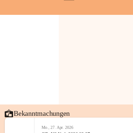
+1
Gemeinde.
💬 
Erinnern Sie sich an bes
Stephan?
 Vielleicht an eine
wunderschönen Ausblick? Tei
in den Kommentaren.
📸 
Haben Sie historische Fo
Stephan?
 Wir freuen uns, we
gemeinsam die Geschichte v
📖 Quellen: „Kapelle St. St
Komitee zur Erhaltung der Ka
Gestaltung: Prof. Thomas Res
📌H
inweis zum Urheberrech
eingescannten Berichte, Chr
kulturellen Erbes der Geme
Urheberrecht bzw. den Rech
Wörterberg oder der jeweili
Bekanntmachungen
Eine Vervielfältigung, Weit
mit ausdrücklicher Zustimm
Mo., 27. Apr. 2026
jeweiligen Urheberinnen und