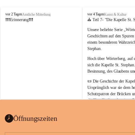
W
W
vor 2 Tagen
vor 4 Tagen
Amtliche Mitteilung
Kunst & Kultur
ö
ö
❗❗❗Erinnerung❗❗❗
⛪ Teil 7- “
Die Kapelle St. 
r
r
Unsere beliebte Serie 
„Wörte
t
t
e
e
Geschichten auf den Spuren
r
r
einem besonderen Wahrzeich
b
b
Stephan
.
e
e
r
r
Hoch über Wörterberg, auf 
g
g
sich die Kapelle St. Stephan.
Besinnung, des Glaubens un
📜 
Die Geschichte der Kapell
Ursprünglich war sie 
dem he
Schutzpatron der Brücken u
die Kapelle ihren heutigen P
Auszug Broschüre Komitee 
König von Ungarn
.
indearchiv Wörterberg
0,4 MB
👑 
Warum trägt die Kapelle
Öffnungszeiten
Der heilige Stephan gilt als 
wurde um 975 geboren und 