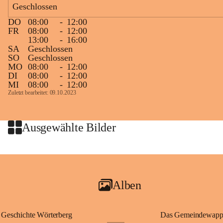
Geschlossen
großer Weitsicht führte er d
gründete Bistümer und Kirch
DO
08:00
-
12:00
ungarischen Staat. Aufgrund
FR
08:00
-
12:00
wurde er später heiliggespro
13:00
-
16:00
SA
Geschlossen
Gerade das heutige Burgenla
SO
Geschlossen
Königreichs Ungarn. Die U
MO
08:00
-
12:00
DI
08:00
-
12:00
erinnert an diese enge histo
MI
08:00
-
12:00
⛪ Im Inneren der Kapelle bef
Zuletzt bearbeitet: 09.10.2023
eine Marienstatue aus dem f
Jahrzehnte war und ist die 
Wallfahrten und stillen Gebe
Ausgewählte Bilder
🌄 Von hier oben eröffnet si
und die sanfte Hügellandscha
damit nicht nur ein religiöse
Ausflugsziel und ein bedeut
Alben
🙏 Viele persönliche Erinne
verbunden – sei es bei eine
einem stimmungsvollen Sonne
Geschichte Wörterberg
Das Gemeindewapp
bis heute ein wichtiger Teil 