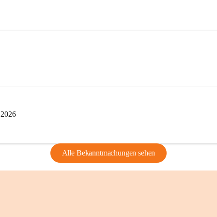
edarf der vorherigen Zustimmung.
indearchivs danken wir allen Bürgerinnen 
tellung von Bildern, Dokumenten und 
ragen, die Geschichte unserer Heimat 
i 2026
Alle Bekanntmachungen sehen