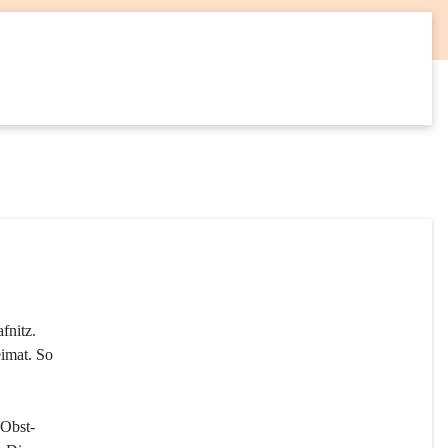
12
SEP
fnitz. 
imat. So 
 Obst- 