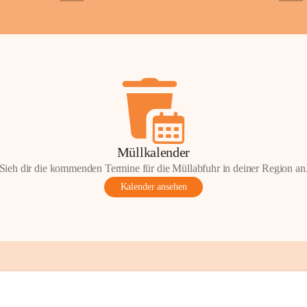
+2
+5
ondere Momente bei der Kapelle St. 
 Andacht, einen Spaziergang oder einen 
len Sie Ihre Erinnerungen gerne mit uns 
tos oder Geschichten zur Kapelle St. 
nn Sie diese mit uns teilen und so 
on Wörterberg lebendig halten.
efan Wörterberg“, herausgegeben vom 
Müllkalender
pelle St. Stefan. Inhalt: Herta Resetarits, 
Sieh dir die kommenden Termine für die Müllabfuhr in deiner Region an
etarits.
Kalender ansehen
t:
 Die veröffentlichten Fotos, 
onik-Auszüge und Beiträge sind Teil des 
inde Wörterberg und unterliegen dem 
ten am geistigen Eigentum der Gemeinde 
gen Rechteinhaberinnen und Rechteinhaber. 
erverwendung oder Veröffentlichung ist nur 
ung der Gemeinde Wörterberg bzw. der 
 Urheber gestattet. Eine Nutzung über den 