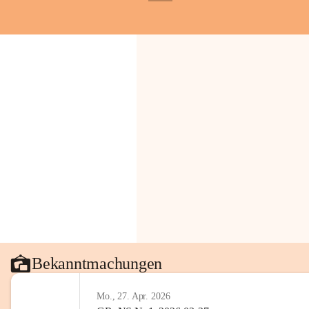
+1
Gemeinde.
💬 
Erinnern Sie sich an bes
Stephan?
 Vielleicht an eine
wunderschönen Ausblick? Tei
in den Kommentaren.
📸 
Haben Sie historische Fo
Stephan?
 Wir freuen uns, we
gemeinsam die Geschichte v
📖 Quellen: „Kapelle St. St
Komitee zur Erhaltung der Ka
Gestaltung: Prof. Thomas Res
📌H
inweis zum Urheberrech
eingescannten Berichte, Chr
kulturellen Erbes der Geme
Urheberrecht bzw. den Rech
Wörterberg oder der jeweili
Bekanntmachungen
Eine Vervielfältigung, Weit
mit ausdrücklicher Zustimm
Mo., 27. Apr. 2026
jeweiligen Urheberinnen und