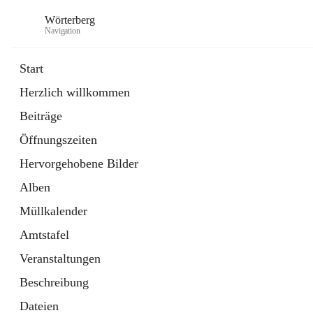
Wörterberg
Navigation
Start
Herzlich willkommen
Gemeinde
Beiträge
5 Schnellzugriffe
Öffnungszeiten
Bürgerservice
9 Schnellzugriffe
Hervorgehobene Bilder
Alben
Müllkalender
Amtstafel
Veranstaltungen
Beschreibung
Dateien