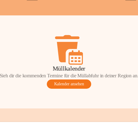
+2
+5
ondere Momente bei der Kapelle St. 
 Andacht, einen Spaziergang oder einen 
len Sie Ihre Erinnerungen gerne mit uns 
tos oder Geschichten zur Kapelle St. 
nn Sie diese mit uns teilen und so 
on Wörterberg lebendig halten.
efan Wörterberg“, herausgegeben vom 
Müllkalender
pelle St. Stefan. Inhalt: Herta Resetarits, 
Sieh dir die kommenden Termine für die Müllabfuhr in deiner Region an
etarits.
Kalender ansehen
t:
 Die veröffentlichten Fotos, 
onik-Auszüge und Beiträge sind Teil des 
inde Wörterberg und unterliegen dem 
ten am geistigen Eigentum der Gemeinde 
gen Rechteinhaberinnen und Rechteinhaber. 
erverwendung oder Veröffentlichung ist nur 
ung der Gemeinde Wörterberg bzw. der 
 Urheber gestattet. Eine Nutzung über den 