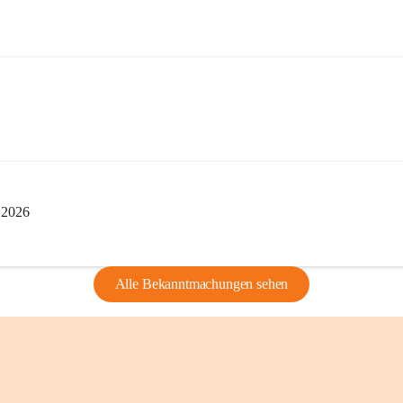
edarf der vorherigen Zustimmung.
indearchivs danken wir allen Bürgerinnen 
tellung von Bildern, Dokumenten und 
ragen, die Geschichte unserer Heimat 
i 2026
Alle Bekanntmachungen sehen