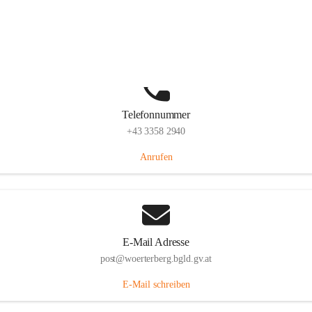
Hauptstraße 39, 7550 Wörterberg, AUT
Auf Karte ansehen
Telefonnummer
+43 3358 2940
Anrufen
E-Mail Adresse
post@woerterberg.bgld.gv.at
E-Mail schreiben