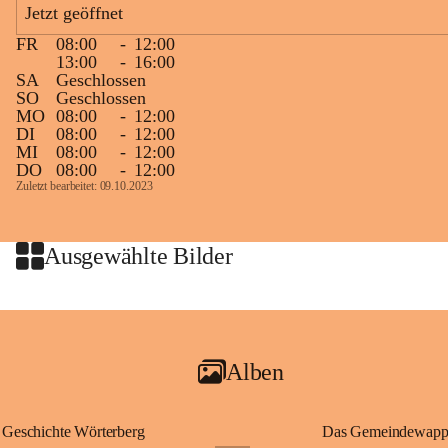
Jetzt geöffnet
großer Weitsicht führte er d
gründete Bistümer und Kirch
FR
08:00
-
12:00
ungarischen Staat. Aufgrund
13:00
-
16:00
wurde er später heiliggespro
SA
Geschlossen
SO
Geschlossen
Gerade das heutige Burgenla
MO
08:00
-
12:00
Königreichs Ungarn. Die U
DI
08:00
-
12:00
MI
08:00
-
12:00
erinnert an diese enge histo
DO
08:00
-
12:00
⛪ Im Inneren der Kapelle bef
Zuletzt bearbeitet: 09.10.2023
eine Marienstatue aus dem f
Jahrzehnte war und ist die 
Wallfahrten und stillen Gebe
Ausgewählte Bilder
🌄 Von hier oben eröffnet si
und die sanfte Hügellandscha
damit nicht nur ein religiöse
Ausflugsziel und ein bedeut
Alben
🙏 Viele persönliche Erinne
verbunden – sei es bei eine
einem stimmungsvollen Sonne
Geschichte Wörterberg
Das Gemeindewapp
bis heute ein wichtiger Teil 