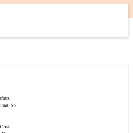
12
SEP
fnitz. 
imat. So 
 Obst- 