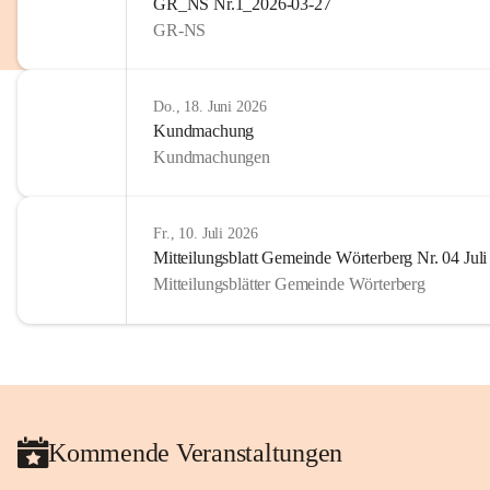
GR_NS Nr.1_2026-03-27
privaten Gebrauch hinaus b
GR-NS
🔏 
Zum Schutz unseres Geme
und Bürgern für die Bereits
Erinnerungen, die dazu beit
Do., 18. Juni 2026
lebendig zu halten.
Kundmachung
Kundmachungen
Fr., 10. Juli 2026
Mitteilungsblatt Gemeinde Wörterberg Nr. 04 Jul
Mitteilungsblätter Gemeinde Wörterberg
Kommende Veranstaltungen