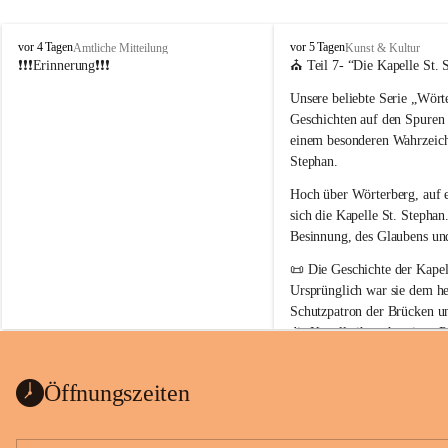
W
W
vor 4 Tagen
vor 5 Tagen
Amtliche Mitteilung
Kunst & Kultur
ö
ö
❗❗❗Erinnerung❗❗❗
⛪ Teil 7- “
Die Kapelle St. 
r
r
Unsere beliebte Serie 
„Wörte
t
t
e
e
Geschichten auf den Spuren
r
r
einem besonderen Wahrzeich
b
b
Stephan
.
e
e
r
r
Hoch über Wörterberg, auf 
g
g
sich die Kapelle St. Stephan.
Besinnung, des Glaubens un
📜 
Die Geschichte der Kapell
Ursprünglich war sie 
dem he
Schutzpatron der Brücken u
die Kapelle ihren heutigen P
Auszug Broschüre Komitee 
König von Ungarn
.
indearchiv Wörterberg
0,4 MB
👑 
Warum trägt die Kapelle
Öffnungszeiten
Der heilige Stephan gilt als 
wurde um 975 geboren und 