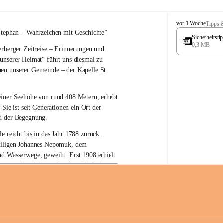
W
vor 1 Woche
Tipps 
ö
Stephan – 
Wahrzeichen 
mit Geschichte”
Sicherheitst
r
0,3 MB
rberger Zeitreise – Erinnerungen und 
t
e
 unserer Heimat“
 führt uns diesmal zu 
r
en unserer Gemeinde – der 
Kapelle St. 
b
e
r
einer Seehöhe von rund 
408 Metern
, erhebt 
g
 Sie ist seit Generationen ein Ort der 
d der Begegnung.
e reicht bis in das Jahr 1788 zurück.
iligen Johannes Nepomuk
, dem 
nd Wasserwege, geweiht. Erst 
1908
 erhielt 
atron – 
den heiligen Stephan (Stefan), 
zur Erhaltung der Kapelle St. Stefan_Geme
 den Namen St. Stephan?
erster christlicher König Ungarns
. Er 
im Jahr 1000 zum König gekrönt. Mit 