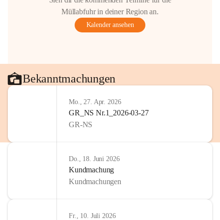
Gestaltung: Prof. Thomas Res
Müllabfuhr in deiner Region an.
📌H
inweis zum Urheberrech
Kalender ansehen
eingescannten Berichte, Chr
kulturellen Erbes der Geme
Urheberrecht bzw. den Rech
Wörterberg oder der jeweili
Eine Vervielfältigung, Weit
Bekanntmachungen
mit ausdrücklicher Zustimm
jeweiligen Urheberinnen und
Mo., 27. Apr. 2026
privaten Gebrauch hinaus b
GR_NS Nr.1_2026-03-27
🔏 
Zum Schutz unseres Geme
GR-NS
und Bürgern für die Bereits
Erinnerungen, die dazu beit
lebendig zu halten.
Do., 18. Juni 2026
Kundmachung
Kundmachungen
Fr., 10. Juli 2026