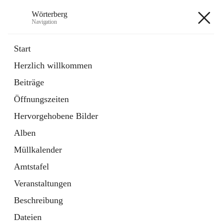
Wörterberg
Navigation
Wörterberg
Start
Herzlich willkommen
Gemeinde
Beiträge
5 Schnellzugriffe
Öffnungszeiten
Bürgerservice
9 Schnellzugriffe
Hervorgehobene Bilder
Alben
+9
Müllkalender
Amtstafel
Veranstaltungen
Beschreibung
Hauptadresse
Dateien