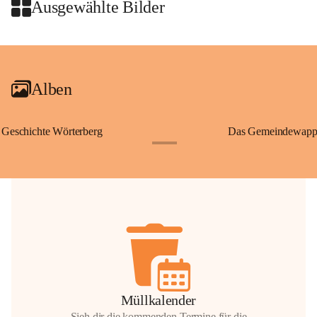
Wallfahrten und stillen Gebe
Ausgewählte Bilder
🌄 Von hier oben eröffnet si
und die sanfte Hügellandscha
+2
damit nicht nur ein religiöse
Ausflugsziel und ein bedeut
Alben
🙏 Viele persönliche Erinne
verbunden – sei es bei eine
einem stimmungsvollen Sonne
Geschichte Wörterberg
Das Gemeindewapp
bis heute ein wichtiger Teil 
+1
Gemeinde.
💬 
Erinnern Sie sich an bes
Stephan?
 Vielleicht an eine
wunderschönen Ausblick? Tei
in den Kommentaren.
📸 
Haben Sie historische Fo
Stephan?
 Wir freuen uns, we
gemeinsam die Geschichte v
📖 Quellen: „Kapelle St. St
Müllkalender
Komitee zur Erhaltung der Ka
Sieh dir die kommenden Termine für die