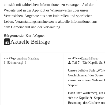
um sich mit zahlreichen Informationen zu versorgen. Auf der 
Website und in der App gibt es Wissenswertes über unser 
Vereinsleben, Angebote aus dem kulturellen und sportlichen 
Leben, Veranstaltungstermine sowie aktuelle Informationen aus 
dem Gemeinderat und der Verwaltung. 
Bürgermeister Kurt Wagner
Aktuelle Beiträge
W
W
vor 2 Tagen
vor 4 Tagen
Amtliche Mitteilung
Kunst & Kultur
ö
ö
❗❗❗Erinnerung❗❗❗
⛪ Teil 7- “
Die Kapelle St. 
r
r
Unsere beliebte Serie 
„Wörte
t
t
e
e
Geschichten auf den Spuren
r
r
einem besonderen Wahrzeich
b
b
Stephan
.
e
e
r
r
Hoch über Wörterberg, auf 
g
g
sich die Kapelle St. Stephan.
Besinnung, des Glaubens un