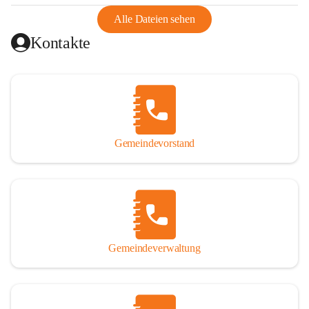
abgeschnitten, mit dem es wirtschaftlich eine Einheit bildete. 
Aus diesem Grund war die Bevölkerung dazu gezwungen, 
Alle Dateien sehen
Schmuggel zu betreiben. Es kam oft zu nächtlichen 
Kontakte
Überfällen und Schießereien. Erst mit dem Anschluss des 
Burgenlands an Österreich wurde es ruhiger und auch 
wirtschaftlich ging es bergauf. Dieser Aufschwung endete 
1926. Es folgten Arbeitslosigkeit, Preissteigerung und 
Unanbringlichkeit von Produkten. Daher wurde der 
Anschluss an das Deutsche Reich begrüßt. Als der Zweite 
Gemeindevorstand
Weltkrieg ausbrach, schwang die Stimmung um. Es starben 
26 Männer an der Front, weitere 16 werden vermisst.

Von 1971 bis 1991 gehörte Wörterberg zur Gemeinde 
Ollersdorf. Durch den Einsatz von mehreren Ortsansässigen 
wurde Wörterberg 1991 wieder eine eigenständige 
Gemeindeverwaltung
Gemeinde. 

Lage
Die Gemeinde liegt im Südburgenland im Nordwesten des 