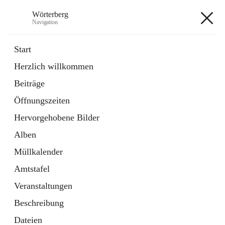
Wörterberg
Navigation
Wörterberg
Start
Herzlich willkommen
Gemeinde
Beiträge
5 Schnellzugriffe
Öffnungszeiten
Bürgerservice
9 Schnellzugriffe
Hervorgehobene Bilder
Alben
+9
Müllkalender
Amtstafel
Veranstaltungen
Beschreibung
Hauptadresse
Dateien