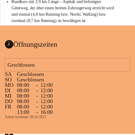
Rundkurs mit 3,9 km Länge – Asphalt und befestigter 
Güterweg, der über einen breiten Zubringerweg erreicht wird 
und einmal (4,8 km Running bzw. Nordic Walking) bzw. 
zweimal (8,7 km Running) zu bewältigen ist.
Start
Parkplatz auf der Rückseite der St. Martins Therme & Lodge
Öffnungszeiten
Ziel
Parkplatz auf der Rückseite der St. Martins Therme & Lodge 
Geschlossen
Zielgelände mit Verpflegungstruck
SA
Geschlossen
Ablauf
SO
Geschlossen
MO
08:00
-
12:00
Samstag, 19.9.
DI
08:00
-
12:00
MI
08:00
-
12:00
13 bis 15 Uhr Startnummernausgabe, im Seminarraum der St. 
DO
08:00
-
12:00
Martins Therme & Lodge Frauenkirchen (vom Parkplatz hinter 
FR
08:00
-
12:00
der Therme zugänglich)
13:00
-
16:00
Zuletzt bearbeitet: 09.10.2023
Sonntag, 20.9.
09:15 Uhr Warm-up