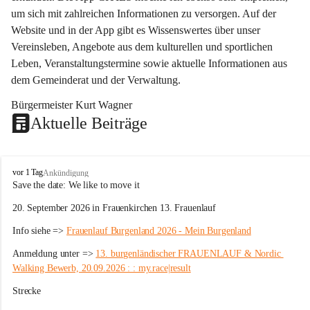
um sich mit zahlreichen Informationen zu versorgen. Auf der 
Website und in der App gibt es Wissenswertes über unser 
Vereinsleben, Angebote aus dem kulturellen und sportlichen 
Leben, Veranstaltungstermine sowie aktuelle Informationen aus 
dem Gemeinderat und der Verwaltung. 
Bürgermeister Kurt Wagner
Aktuelle Beiträge
W
vor 1 Tag
Ankündigung
ö
Save the date: 
We like to move it
r
20. September 2026 in Frauenkirchen 13. Frauenlauf
t
e
Info siehe => 
Frauenlauf Burgenland 2026 - Mein Burgenland
r
b
Anmeldung unter => 
13. burgenländischer FRAUENLAUF & Nordic 
e
Walking Bewerb, 20.09.2026 : : my.race|result
r
g
Strecke