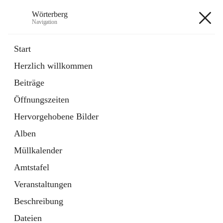
Wörterberg
Navigation
Wörterberg
Start
Herzlich willkommen
Gemeinde
Beiträge
5 Schnellzugriffe
Öffnungszeiten
Bürgerservice
9 Schnellzugriffe
Hervorgehobene Bilder
Alben
+9
Müllkalender
Amtstafel
Veranstaltungen
Beschreibung
Hauptadresse
Dateien