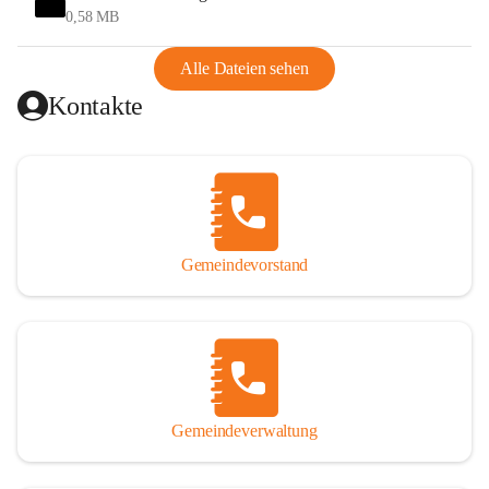
und Ungarn war. Dadurch war Wörterberg von Wörth 
0,58 MB
abgeschnitten, mit dem es wirtschaftlich eine Einheit bildete. 
Aus diesem Grund war die Bevölkerung dazu gezwungen, 
Alle Dateien sehen
Schmuggel zu betreiben. Es kam oft zu nächtlichen 
Kontakte
Überfällen und Schießereien. Erst mit dem Anschluss des 
Burgenlands an Österreich wurde es ruhiger und auch 
wirtschaftlich ging es bergauf. Dieser Aufschwung endete 
1926. Es folgten Arbeitslosigkeit, Preissteigerung und 
Unanbringlichkeit von Produkten. Daher wurde der 
Anschluss an das Deutsche Reich begrüßt. Als der Zweite 
Gemeindevorstand
Weltkrieg ausbrach, schwang die Stimmung um. Es starben 
26 Männer an der Front, weitere 16 werden vermisst.

Von 1971 bis 1991 gehörte Wörterberg zur Gemeinde 
Ollersdorf. Durch den Einsatz von mehreren Ortsansässigen 
wurde Wörterberg 1991 wieder eine eigenständige 
Gemeindeverwaltung
Gemeinde. 

Lage