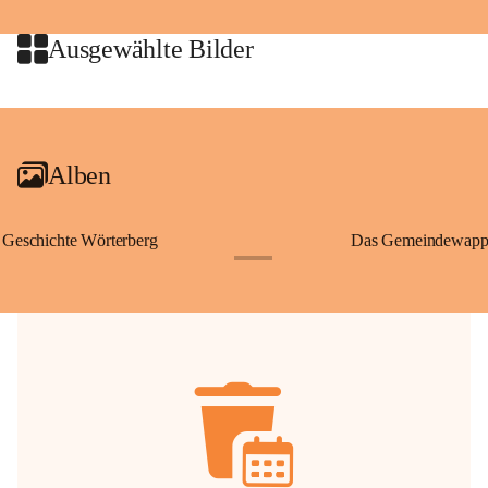
jeweiligen Urheberinnen und Urheber gestattet. Eine Nutzung über den 
privaten Gebrauch hinaus bedarf der vorherigen Zustimmung.
Ausgewählte Bilder
🔏 
Zum Schutz unseres Gemeindearchivs danken wir allen Bürgerinnen 
und Bürgern für die Bereitstellung von Bildern, Dokumenten und 
+2
Erinnerungen, die dazu beitragen, die Geschichte unserer Heimat 
lebendig zu halten.
Alben
Geschichte Wörterberg
Das Gemeindewapp
+1