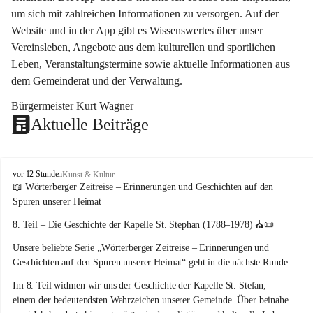
um sich mit zahlreichen Informationen zu versorgen. Auf der 
Website und in der App gibt es Wissenswertes über unser 
Vereinsleben, Angebote aus dem kulturellen und sportlichen 
Leben, Veranstaltungstermine sowie aktuelle Informationen aus 
dem Gemeinderat und der Verwaltung. 
Bürgermeister Kurt Wagner
Aktuelle Beiträge
W
vor 12 Stunden
Kunst & Kultur
ö
📖 Wörterberger Zeitreise – Erinnerungen und Geschichten auf den 
r
Spuren unserer Heimat
t
e
8. Teil – Die Geschichte der Kapelle St. Stephan (1788–1978)
 ⛪📜
r
Unsere beliebte Serie 
„Wörterberger Zeitreise – Erinnerungen und 
b
e
Geschichten auf den Spuren unserer Heimat“
 geht in die nächste Runde.
r
Im 
8. Teil
 widmen wir uns der Geschichte der 
Kapelle St. Stefan
, 
g
einem der bedeutendsten Wahrzeichen unserer Gemeinde. Über beinahe 