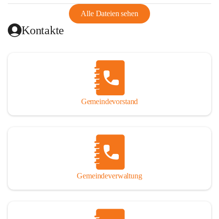
abgeschnitten, mit dem es wirtschaftlich eine Einheit bildete. 
Aus diesem Grund war die Bevölkerung dazu gezwungen, 
Alle Dateien sehen
Schmuggel zu betreiben. Es kam oft zu nächtlichen 
Kontakte
Überfällen und Schießereien. Erst mit dem Anschluss des 
Burgenlands an Österreich wurde es ruhiger und auch 
wirtschaftlich ging es bergauf. Dieser Aufschwung endete 
1926. Es folgten Arbeitslosigkeit, Preissteigerung und 
Unanbringlichkeit von Produkten. Daher wurde der 
Anschluss an das Deutsche Reich begrüßt. Als der Zweite 
Gemeindevorstand
Weltkrieg ausbrach, schwang die Stimmung um. Es starben 
26 Männer an der Front, weitere 16 werden vermisst.

Von 1971 bis 1991 gehörte Wörterberg zur Gemeinde 
Ollersdorf. Durch den Einsatz von mehreren Ortsansässigen 
wurde Wörterberg 1991 wieder eine eigenständige 
Gemeindeverwaltung
Gemeinde. 

Lage
Die Gemeinde liegt im Südburgenland im Nordwesten des 