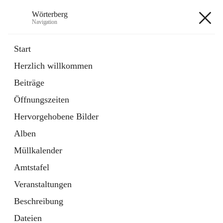
Wörterberg
Navigation
Wörterberg
Start
Herzlich willkommen
Gemeinde
Beiträge
5 Schnellzugriffe
Öffnungszeiten
Bürgerservice
9 Schnellzugriffe
Hervorgehobene Bilder
Alben
+9
Müllkalender
Amtstafel
Veranstaltungen
Beschreibung
Hauptadresse
Dateien