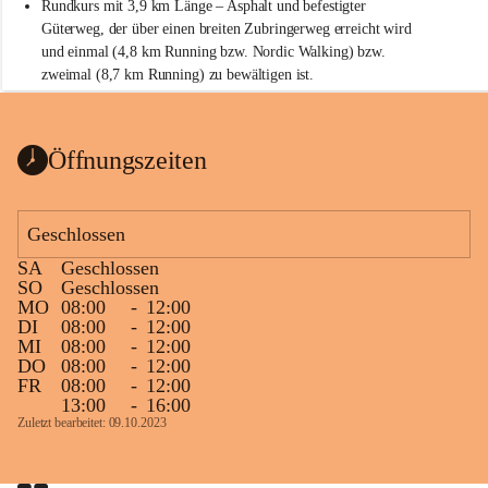
Rundkurs mit 3,9 km Länge – Asphalt und befestigter 
Güterweg, der über einen breiten Zubringerweg erreicht wird 
und einmal (4,8 km Running bzw. Nordic Walking) bzw. 
zweimal (8,7 km Running) zu bewältigen ist.
Start
Parkplatz auf der Rückseite der St. Martins Therme & Lodge
Öffnungszeiten
Ziel
Parkplatz auf der Rückseite der St. Martins Therme & Lodge 
Geschlossen
Zielgelände mit Verpflegungstruck
SA
Geschlossen
Ablauf
SO
Geschlossen
MO
08:00
-
12:00
Samstag, 19.9.
DI
08:00
-
12:00
MI
08:00
-
12:00
13 bis 15 Uhr Startnummernausgabe, im Seminarraum der St. 
DO
08:00
-
12:00
Martins Therme & Lodge Frauenkirchen (vom Parkplatz hinter 
FR
08:00
-
12:00
der Therme zugänglich)
13:00
-
16:00
Zuletzt bearbeitet: 09.10.2023
Sonntag, 20.9.
09:15 Uhr Warm-up