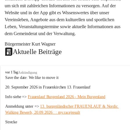
um sich mit zahlreichen Informationen zu versorgen. Auf der 
Website und in der App gibt es Wissenswertes über unser 
Vereinsleben, Angebote aus dem kulturellen und sportlichen 
Leben, Veranstaltungstermine sowie aktuelle Informationen aus 
dem Gemeinderat und der Verwaltung. 
Bürgermeister Kurt Wagner
Aktuelle Beiträge
W
vor 1 Tag
Ankündigung
ö
Save the date: 
We like to move it
r
20. September 2026 in Frauenkirchen 13. Frauenlauf
t
e
Info siehe => 
Frauenlauf Burgenland 2026 - Mein Burgenland
r
b
Anmeldung unter => 
13. burgenländischer FRAUENLAUF & Nordic 
e
Walking Bewerb, 20.09.2026 : : my.race|result
r
g
Strecke