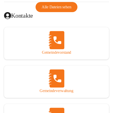
abgeschnitten, mit dem es wirtschaftlich eine Einheit bildete. 
Aus diesem Grund war die Bevölkerung dazu gezwungen, 
Alle Dateien sehen
Schmuggel zu betreiben. Es kam oft zu nächtlichen 
Kontakte
Überfällen und Schießereien. Erst mit dem Anschluss des 
Burgenlands an Österreich wurde es ruhiger und auch 
wirtschaftlich ging es bergauf. Dieser Aufschwung endete 
1926. Es folgten Arbeitslosigkeit, Preissteigerung und 
Unanbringlichkeit von Produkten. Daher wurde der 
Anschluss an das Deutsche Reich begrüßt. Als der Zweite 
Gemeindevorstand
Weltkrieg ausbrach, schwang die Stimmung um. Es starben 
26 Männer an der Front, weitere 16 werden vermisst.

Von 1971 bis 1991 gehörte Wörterberg zur Gemeinde 
Ollersdorf. Durch den Einsatz von mehreren Ortsansässigen 
wurde Wörterberg 1991 wieder eine eigenständige 
Gemeindeverwaltung
Gemeinde. 

Lage
Die Gemeinde liegt im Südburgenland im Nordwesten des 