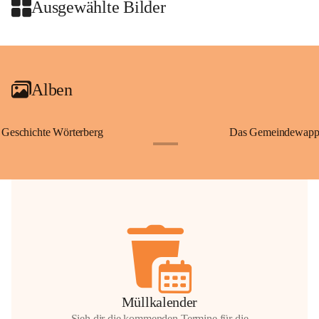
Wallfahrten und stillen Gebe
Ausgewählte Bilder
🌄 Von hier oben eröffnet si
und die sanfte Hügellandscha
+2
damit nicht nur ein religiöse
Ausflugsziel und ein bedeut
Alben
🙏 Viele persönliche Erinne
verbunden – sei es bei eine
einem stimmungsvollen Sonne
Geschichte Wörterberg
Das Gemeindewapp
bis heute ein wichtiger Teil 
+1
Gemeinde.
💬 
Erinnern Sie sich an bes
Stephan?
 Vielleicht an eine
wunderschönen Ausblick? Tei
in den Kommentaren.
📸 
Haben Sie historische Fo
Stephan?
 Wir freuen uns, we
gemeinsam die Geschichte v
📖 Quellen: „Kapelle St. St
Müllkalender
Komitee zur Erhaltung der Ka
Sieh dir die kommenden Termine für die