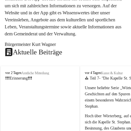
um sich mit zahlreichen Informationen zu versorgen. Auf der 
Website und in der App gibt es Wissenswertes über unser 
Vereinsleben, Angebote aus dem kulturellen und sportlichen 
Leben, Veranstaltungstermine sowie aktuelle Informationen aus 
dem Gemeinderat und der Verwaltung. 
Bürgermeister Kurt Wagner
Aktuelle Beiträge
W
W
vor 2 Tagen
vor 4 Tagen
Amtliche Mitteilung
Kunst & Kultur
ö
ö
❗❗❗Erinnerung❗❗❗
⛪ Teil 7- “
Die Kapelle St. 
r
r
Unsere beliebte Serie 
„Wörte
t
t
e
e
Geschichten auf den Spuren
r
r
einem besonderen Wahrzeich
b
b
Stephan
.
e
e
r
r
Hoch über Wörterberg, auf 
g
g
sich die Kapelle St. Stephan.
Besinnung, des Glaubens un