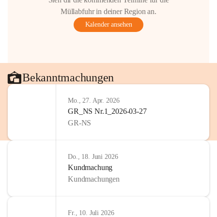
Gestaltung: Prof. Thomas Res
Müllabfuhr in deiner Region an.
📌H
inweis zum Urheberrech
Kalender ansehen
eingescannten Berichte, Chr
kulturellen Erbes der Geme
Urheberrecht bzw. den Rech
Wörterberg oder der jeweili
Eine Vervielfältigung, Weit
Bekanntmachungen
mit ausdrücklicher Zustimm
jeweiligen Urheberinnen und
Mo., 27. Apr. 2026
privaten Gebrauch hinaus b
GR_NS Nr.1_2026-03-27
🔏 
Zum Schutz unseres Geme
GR-NS
und Bürgern für die Bereits
Erinnerungen, die dazu beit
lebendig zu halten.
Do., 18. Juni 2026
Kundmachung
Kundmachungen
Fr., 10. Juli 2026