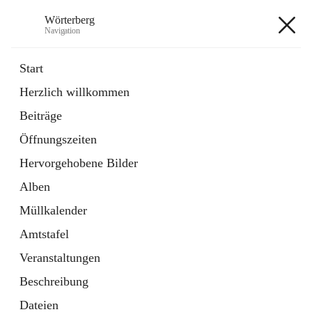
Wörterberg
Navigation
Wörterberg
Start
Herzlich willkommen
Gemeinde
Beiträge
5 Schnellzugriffe
Öffnungszeiten
Bürgerservice
9 Schnellzugriffe
Hervorgehobene Bilder
Alben
+9
Müllkalender
Amtstafel
Veranstaltungen
Beschreibung
Hauptadresse
Dateien