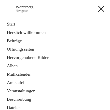
Wörterberg
Navigation
Wörterberg
Start
Herzlich willkommen
Gemeinde
Beiträge
5 Schnellzugriffe
Öffnungszeiten
Bürgerservice
9 Schnellzugriffe
Hervorgehobene Bilder
Alben
+9
Müllkalender
Amtstafel
Veranstaltungen
Beschreibung
Hauptadresse
Dateien