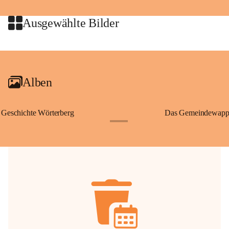
jeweiligen Urheberinnen und Urheber gestattet. Eine Nutzung über den 
privaten Gebrauch hinaus bedarf der vorherigen Zustimmung.
Ausgewählte Bilder
🔏 
Zum Schutz unseres Gemeindearchivs danken wir allen Bürgerinnen 
und Bürgern für die Bereitstellung von Bildern, Dokumenten und 
+2
Erinnerungen, die dazu beitragen, die Geschichte unserer Heimat 
lebendig zu halten.
Alben
Geschichte Wörterberg
Das Gemeindewapp
+1