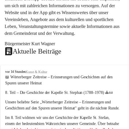
um sich mit zahlreichen Informationen zu versorgen. Auf der 
Website und in der App gibt es Wissenswertes über unser 
Vereinsleben, Angebote aus dem kulturellen und sportlichen 
Leben, Veranstaltungstermine sowie aktuelle Informationen aus 
dem Gemeinderat und der Verwaltung. 
Bürgermeister Kurt Wagner
Aktuelle Beiträge
W
vor 14 Stunden
Kunst & Kultur
ö
📖 Wörterberger Zeitreise – Erinnerungen und Geschichten auf den 
r
Spuren unserer Heimat
t
e
8. Teil – Die Geschichte der Kapelle St. Stephan (1788–1978)
 ⛪📜
r
Unsere beliebte Serie 
„Wörterberger Zeitreise – Erinnerungen und 
b
e
Geschichten auf den Spuren unserer Heimat“
 geht in die nächste Runde.
r
Im 
8. Teil
 widmen wir uns der Geschichte der 
Kapelle St. Stefan
, 
g
einem der bedeutendsten Wahrzeichen unserer Gemeinde. Über beinahe 