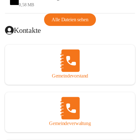
und Ungarn war. Dadurch war Wörterberg von Wörth 
0,58 MB
abgeschnitten, mit dem es wirtschaftlich eine Einheit bildete. 
Aus diesem Grund war die Bevölkerung dazu gezwungen, 
Alle Dateien sehen
Schmuggel zu betreiben. Es kam oft zu nächtlichen 
Kontakte
Überfällen und Schießereien. Erst mit dem Anschluss des 
Burgenlands an Österreich wurde es ruhiger und auch 
wirtschaftlich ging es bergauf. Dieser Aufschwung endete 
1926. Es folgten Arbeitslosigkeit, Preissteigerung und 
Unanbringlichkeit von Produkten. Daher wurde der 
Anschluss an das Deutsche Reich begrüßt. Als der Zweite 
Gemeindevorstand
Weltkrieg ausbrach, schwang die Stimmung um. Es starben 
26 Männer an der Front, weitere 16 werden vermisst.

Von 1971 bis 1991 gehörte Wörterberg zur Gemeinde 
Ollersdorf. Durch den Einsatz von mehreren Ortsansässigen 
wurde Wörterberg 1991 wieder eine eigenständige 
Gemeindeverwaltung
Gemeinde. 

Lage