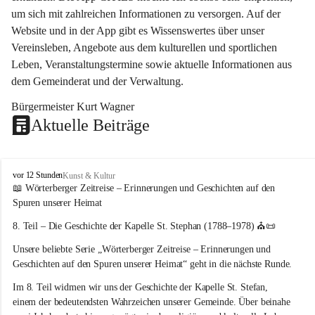
um sich mit zahlreichen Informationen zu versorgen. Auf der 
Website und in der App gibt es Wissenswertes über unser 
Vereinsleben, Angebote aus dem kulturellen und sportlichen 
Leben, Veranstaltungstermine sowie aktuelle Informationen aus 
dem Gemeinderat und der Verwaltung. 
Bürgermeister Kurt Wagner
Aktuelle Beiträge
W
vor 12 Stunden
Kunst & Kultur
ö
📖 Wörterberger Zeitreise – Erinnerungen und Geschichten auf den 
r
Spuren unserer Heimat
t
e
8. Teil – Die Geschichte der Kapelle St. Stephan (1788–1978)
 ⛪📜
r
Unsere beliebte Serie 
„Wörterberger Zeitreise – Erinnerungen und 
b
e
Geschichten auf den Spuren unserer Heimat“
 geht in die nächste Runde.
r
Im 
8. Teil
 widmen wir uns der Geschichte der 
Kapelle St. Stefan
, 
g
einem der bedeutendsten Wahrzeichen unserer Gemeinde. Über beinahe 