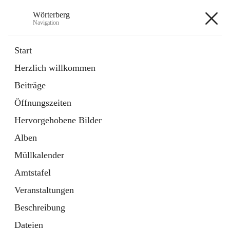
Wörterberg
Navigation
Wörterberg
Start
Herzlich willkommen
Gemeinde
Beiträge
5 Schnellzugriffe
Öffnungszeiten
Bürgerservice
9 Schnellzugriffe
Hervorgehobene Bilder
Alben
+9
Müllkalender
Amtstafel
Veranstaltungen
Beschreibung
Hauptadresse
Dateien