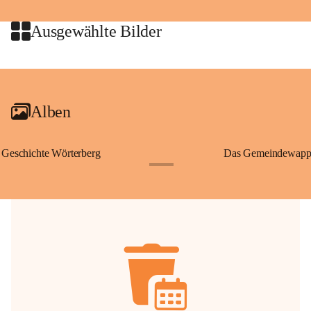
jeweiligen Urheberinnen und Urheber gestattet. Eine Nutzung über den 
privaten Gebrauch hinaus bedarf der vorherigen Zustimmung.
Ausgewählte Bilder
🔏 
Zum Schutz unseres Gemeindearchivs danken wir allen Bürgerinnen 
und Bürgern für die Bereitstellung von Bildern, Dokumenten und 
+2
Erinnerungen, die dazu beitragen, die Geschichte unserer Heimat 
lebendig zu halten.
Alben
Geschichte Wörterberg
Das Gemeindewapp
+1