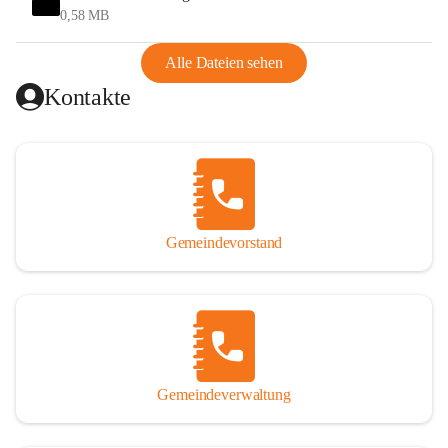
und Ungarn war. Dadurch war Wörterberg von Wörth 
0,58 MB
abgeschnitten, mit dem es wirtschaftlich eine Einheit bildete. 
Aus diesem Grund war die Bevölkerung dazu gezwungen, 
Alle Dateien sehen
Schmuggel zu betreiben. Es kam oft zu nächtlichen 
Kontakte
Überfällen und Schießereien. Erst mit dem Anschluss des 
Burgenlands an Österreich wurde es ruhiger und auch 
wirtschaftlich ging es bergauf. Dieser Aufschwung endete 
1926. Es folgten Arbeitslosigkeit, Preissteigerung und 
Unanbringlichkeit von Produkten. Daher wurde der 
Anschluss an das Deutsche Reich begrüßt. Als der Zweite 
Gemeindevorstand
Weltkrieg ausbrach, schwang die Stimmung um. Es starben 
26 Männer an der Front, weitere 16 werden vermisst.

Von 1971 bis 1991 gehörte Wörterberg zur Gemeinde 
Ollersdorf. Durch den Einsatz von mehreren Ortsansässigen 
wurde Wörterberg 1991 wieder eine eigenständige 
Gemeindeverwaltung
Gemeinde. 

Lage