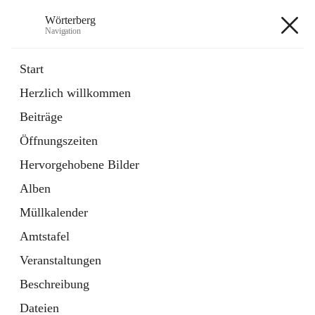
Wörterberg
Navigation
Wörterberg
Start
Herzlich willkommen
Gemeinde
Beiträge
5 Schnellzugriffe
Öffnungszeiten
Bürgerservice
9 Schnellzugriffe
Hervorgehobene Bilder
Alben
+9
Müllkalender
Amtstafel
Veranstaltungen
Beschreibung
Hauptadresse
Dateien