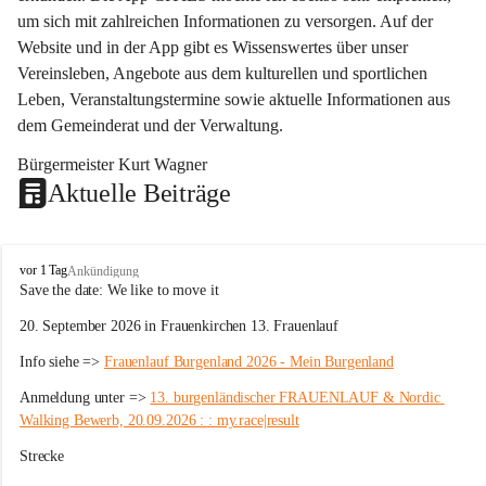
um sich mit zahlreichen Informationen zu versorgen. Auf der 
Website und in der App gibt es Wissenswertes über unser 
Vereinsleben, Angebote aus dem kulturellen und sportlichen 
Leben, Veranstaltungstermine sowie aktuelle Informationen aus 
dem Gemeinderat und der Verwaltung. 
Bürgermeister Kurt Wagner
Aktuelle Beiträge
W
vor 1 Tag
Ankündigung
ö
Save the date: 
We like to move it
r
20. September 2026 in Frauenkirchen 13. Frauenlauf
t
e
Info siehe => 
Frauenlauf Burgenland 2026 - Mein Burgenland
r
b
Anmeldung unter => 
13. burgenländischer FRAUENLAUF & Nordic 
e
Walking Bewerb, 20.09.2026 : : my.race|result
r
g
Strecke