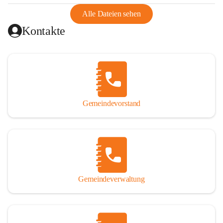
abgeschnitten, mit dem es wirtschaftlich eine Einheit bildete. 
Aus diesem Grund war die Bevölkerung dazu gezwungen, 
Alle Dateien sehen
Schmuggel zu betreiben. Es kam oft zu nächtlichen 
Kontakte
Überfällen und Schießereien. Erst mit dem Anschluss des 
Burgenlands an Österreich wurde es ruhiger und auch 
wirtschaftlich ging es bergauf. Dieser Aufschwung endete 
1926. Es folgten Arbeitslosigkeit, Preissteigerung und 
Unanbringlichkeit von Produkten. Daher wurde der 
Anschluss an das Deutsche Reich begrüßt. Als der Zweite 
Gemeindevorstand
Weltkrieg ausbrach, schwang die Stimmung um. Es starben 
26 Männer an der Front, weitere 16 werden vermisst.

Von 1971 bis 1991 gehörte Wörterberg zur Gemeinde 
Ollersdorf. Durch den Einsatz von mehreren Ortsansässigen 
wurde Wörterberg 1991 wieder eine eigenständige 
Gemeindeverwaltung
Gemeinde. 

Lage
Die Gemeinde liegt im Südburgenland im Nordwesten des 