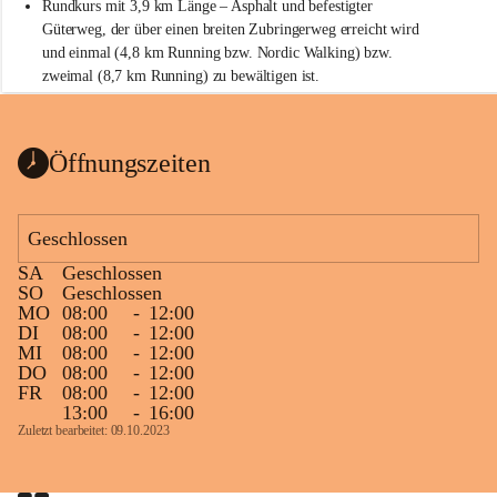
Rundkurs mit 3,9 km Länge – Asphalt und befestigter 
Güterweg, der über einen breiten Zubringerweg erreicht wird 
und einmal (4,8 km Running bzw. Nordic Walking) bzw. 
zweimal (8,7 km Running) zu bewältigen ist.
Start
Parkplatz auf der Rückseite der St. Martins Therme & Lodge
Öffnungszeiten
Ziel
Parkplatz auf der Rückseite der St. Martins Therme & Lodge 
Geschlossen
Zielgelände mit Verpflegungstruck
SA
Geschlossen
Ablauf
SO
Geschlossen
MO
08:00
-
12:00
Samstag, 19.9.
DI
08:00
-
12:00
MI
08:00
-
12:00
13 bis 15 Uhr Startnummernausgabe, im Seminarraum der St. 
DO
08:00
-
12:00
Martins Therme & Lodge Frauenkirchen (vom Parkplatz hinter 
FR
08:00
-
12:00
der Therme zugänglich)
13:00
-
16:00
Zuletzt bearbeitet: 09.10.2023
Sonntag, 20.9.
09:15 Uhr Warm-up