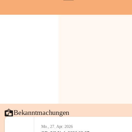
+1
Gemeinde.
💬 
Erinnern Sie sich an bes
Stephan?
 Vielleicht an eine
wunderschönen Ausblick? Tei
in den Kommentaren.
📸 
Haben Sie historische Fo
Stephan?
 Wir freuen uns, we
gemeinsam die Geschichte v
📖 Quellen: „Kapelle St. St
Komitee zur Erhaltung der Ka
Gestaltung: Prof. Thomas Res
📌H
inweis zum Urheberrech
eingescannten Berichte, Chr
kulturellen Erbes der Geme
Urheberrecht bzw. den Rech
Wörterberg oder der jeweili
Bekanntmachungen
Eine Vervielfältigung, Weit
mit ausdrücklicher Zustimm
Mo., 27. Apr. 2026
jeweiligen Urheberinnen und