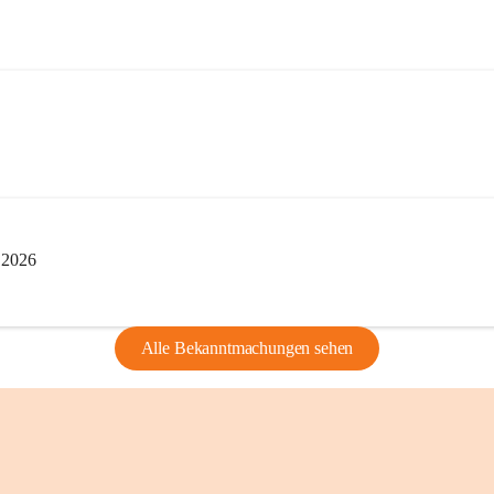
edarf der vorherigen Zustimmung.
indearchivs danken wir allen Bürgerinnen 
tellung von Bildern, Dokumenten und 
ragen, die Geschichte unserer Heimat 
i 2026
Alle Bekanntmachungen sehen