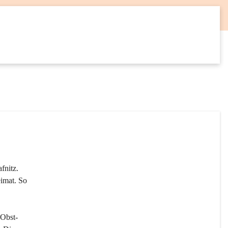
12
SEP
fnitz. 
imat. So 
 Obst- 