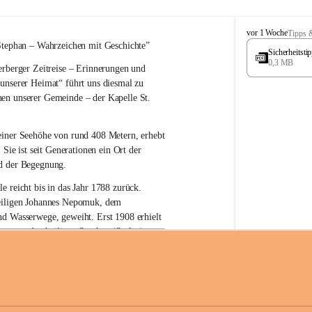
W
vor 1 Woche
Tipps 
ö
Stephan – 
Wahrzeichen 
mit Geschichte”
Sicherheitst
r
0,3 MB
rberger Zeitreise – Erinnerungen und 
t
e
 unserer Heimat“
 führt uns diesmal zu 
r
en unserer Gemeinde – der 
Kapelle St. 
b
e
r
einer Seehöhe von rund 
408 Metern
, erhebt 
g
 Sie ist seit Generationen ein Ort der 
d der Begegnung.
e reicht bis in das Jahr 1788 zurück.
iligen Johannes Nepomuk
, dem 
nd Wasserwege, geweiht. Erst 
1908
 erhielt 
atron – 
den heiligen Stephan (Stefan), 
zur Erhaltung der Kapelle St. Stefan_Geme
 den Namen St. Stephan?
erster christlicher König Ungarns
. Er 
im Jahr 1000 zum König gekrönt. Mit 