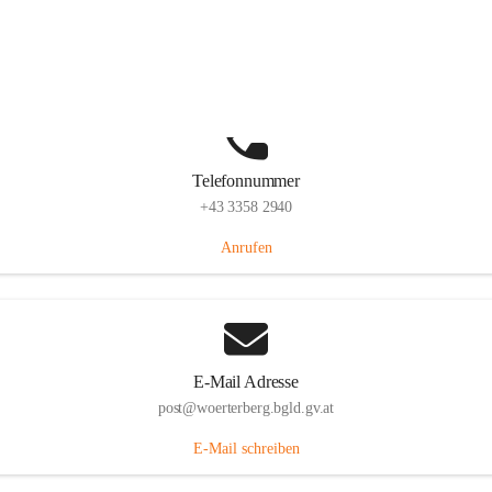
Hauptstraße 39, 7550 Wörterberg, AUT
Auf Karte ansehen
Telefonnummer
+43 3358 2940
Anrufen
E-Mail Adresse
post@woerterberg.bgld.gv.at
E-Mail schreiben