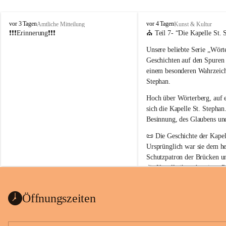
W
W
vor 3 Tagen
vor 4 Tagen
Amtliche Mitteilung
Kunst & Kultur
ö
ö
❗❗❗Erinnerung❗❗❗
⛪ Teil 7- “
Die Kapelle St. 
r
r
Unsere beliebte Serie 
„Wörte
t
t
e
e
Geschichten auf den Spuren
r
r
einem besonderen Wahrzeich
b
b
Stephan
.
e
e
r
r
Hoch über Wörterberg, auf 
g
g
sich die Kapelle St. Stephan.
Besinnung, des Glaubens un
📜 
Die Geschichte der Kapell
Ursprünglich war sie 
dem he
Schutzpatron der Brücken u
die Kapelle ihren heutigen P
Auszug Broschüre Komitee 
König von Ungarn
.
indearchiv Wörterberg
0,4 MB
👑 
Warum trägt die Kapelle
Öffnungszeiten
Der heilige Stephan gilt als 
wurde um 975 geboren und 