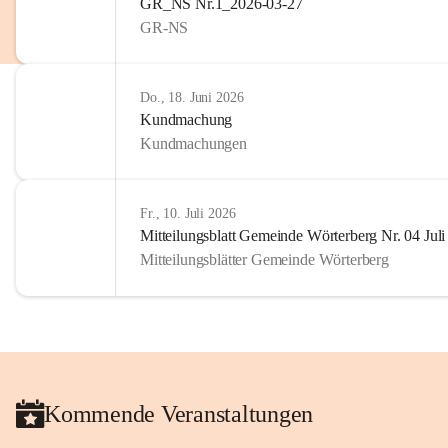
GR_NS Nr.1_2026-03-27
privaten Gebrauch hinaus b
GR-NS
🔏 
Zum Schutz unseres Geme
und Bürgern für die Bereits
Erinnerungen, die dazu beit
Do., 18. Juni 2026
lebendig zu halten.
Kundmachung
Kundmachungen
Fr., 10. Juli 2026
Mitteilungsblatt Gemeinde Wörterberg Nr. 04 Jul
Mitteilungsblätter Gemeinde Wörterberg
Kommende Veranstaltungen