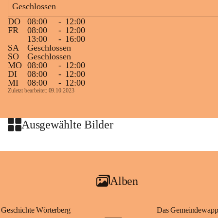
Geschlossen
großer Weitsicht führte er d
gründete Bistümer und Kirch
DO
08:00
-
12:00
ungarischen Staat. Aufgrund
FR
08:00
-
12:00
wurde er später heiliggespro
13:00
-
16:00
SA
Geschlossen
Gerade das heutige Burgenla
SO
Geschlossen
Königreichs Ungarn. Die U
MO
08:00
-
12:00
DI
08:00
-
12:00
erinnert an diese enge histo
MI
08:00
-
12:00
⛪ Im Inneren der Kapelle bef
Zuletzt bearbeitet: 09.10.2023
eine Marienstatue aus dem f
Jahrzehnte war und ist die 
Wallfahrten und stillen Gebe
Ausgewählte Bilder
🌄 Von hier oben eröffnet si
und die sanfte Hügellandscha
damit nicht nur ein religiöse
Ausflugsziel und ein bedeut
Alben
🙏 Viele persönliche Erinne
verbunden – sei es bei eine
einem stimmungsvollen Sonne
Geschichte Wörterberg
Das Gemeindewapp
bis heute ein wichtiger Teil 