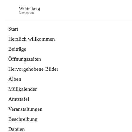
Wörterberg
Navigation
Start
Herzlich willkommen
Gemeinde
Beiträge
5 Schnellzugriffe
Öffnungszeiten
Bürgerservice
9 Schnellzugriffe
Hervorgehobene Bilder
Alben
Müllkalender
Amtstafel
Veranstaltungen
Beschreibung
Dateien