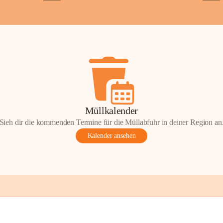
+2
+5
ondere Momente bei der Kapelle St. 
 Andacht, einen Spaziergang oder einen 
len Sie Ihre Erinnerungen gerne mit uns 
tos oder Geschichten zur Kapelle St. 
nn Sie diese mit uns teilen und so 
on Wörterberg lebendig halten.
efan Wörterberg“, herausgegeben vom 
Müllkalender
pelle St. Stefan. Inhalt: Herta Resetarits, 
Sieh dir die kommenden Termine für die Müllabfuhr in deiner Region an
etarits.
Kalender ansehen
t:
 Die veröffentlichten Fotos, 
onik-Auszüge und Beiträge sind Teil des 
inde Wörterberg und unterliegen dem 
ten am geistigen Eigentum der Gemeinde 
gen Rechteinhaberinnen und Rechteinhaber. 
erverwendung oder Veröffentlichung ist nur 
ung der Gemeinde Wörterberg bzw. der 
 Urheber gestattet. Eine Nutzung über den 